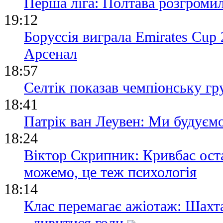
Перша ліга: Полтава розгроми
19:12
Боруссія виграла Emirates Cup 
Арсенал
18:57
Селтік показав чемпіонську г
18:41
Патрік ван Леувен: Ми будуєм
18:24
Віктор Скрипник: Кривбас ост
можемо, це теж психологія
18:14
Клас перемагає ажіотаж: Шахт
- дивитися голи