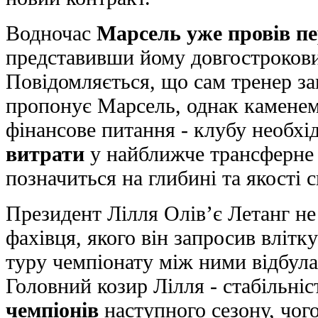
Водночас
Марсель уже провів п
представивши йому довгострокови
Повідомляється, що сам тренер за
пропонує Марсель, однак каменем
фінансове питання - клубу необх
витрати
у найближче трансферне 
позначиться на глибині та якості с
Президент Лілля Олів’є Летанг не 
фахівця, якого він запросив влітк
туру чемпіонату між ними відбула
Головний козир Лілля - стабільніс
чемпіонів
наступного сезону, чог