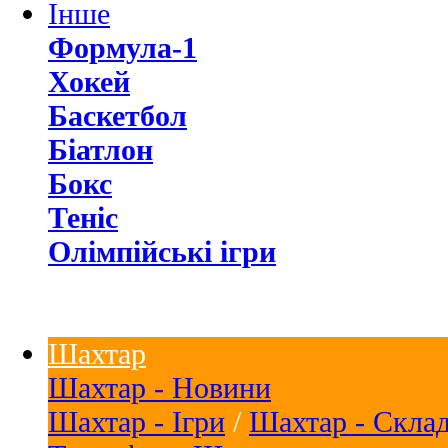
Інше
Формула-1
Хокей
Баскетбол
Біатлон
Бокс
Теніс
Олімпійські ігри
Шахтар
Шахтар - Новини
Шахтар - Ігри
/
Шахтар - Скла