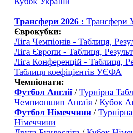
Кубок України
Трансфери 2026 :
Трансфери 
Єврокубки:
Ліга Чемпіонів - Таблиця, Резу
Ліга Європи - Таблиця, Резуль
Ліга Конференцій - Таблиця, Р
Таблиця коефіцієнтів УЄФА
Чемпіонати:
Футбол Англії
/
Турнірна Табл
Чемпионшип Англія
/
Кубок Ан
Футбол Німеччини
/
Турнірна
Німеччини
Друга Бундесліга
/
Кубок Німе