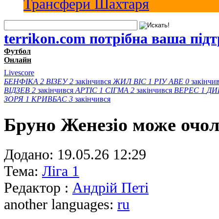
Трансфери Шахтаря
terrikon.com потрібна ваша під
Футбол
Онлайн
Livescore
БЕНФІКА
2
ВІЗЕУ
2
закінчився
ЖИЛ ВІС
1
РІУ АВЕ
0
закінчи
ВІДЗЕВ
2
закінчився
АРТІС
1
СІГМА
2
закінчився
ВЕРЕС
1
ДИ
ЗОРЯ
1
КРИВБАС
3
закінчився
Бруно Женезіо може очо
Додано:
19.05.26 12:29
Тема:
Ліга 1
Редактор :
Андрій Петі
another languages:
ru