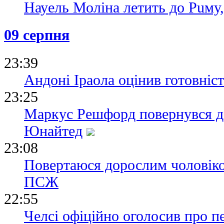
Науель Моліна летить до Puму
09 серпня
23:39
Андоні Іраола оцінив готовніс
23:25
Маркус Решфорд повернувся д
Юнайтед
23:08
Повертаюся дорослим чоловіко
ПСЖ
22:55
Челсі офіційно оголосив про п