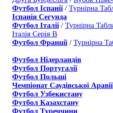
Футбол Іспанії
/
Турнірна Таб
Іспанія Сегунда
Футбол Італії
/
Турнірна Табли
Італія Серія B
Футбол Франції
/
Турнірна Та
Футбол Нідерландiв
Футбол Португалії
Футбол Польщі
Чемпіонат Саудівської Аравії
Футбол Узбекистану
Футбол Казахстану
Футбол Туреччини