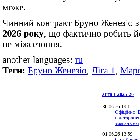
може.
Чинний контракт Бруно Женезіо з
2026 року
, що фактично робить й
це міжсезоння.
another languages:
ru
Теги:
Бруно Женезіо
,
Ліга 1
,
Марс
Ліга 1 2025-26
30.06.26 19:11
Офіційно: 
відсторонен
змагань на
01.06.26 13:59
Син Карло 