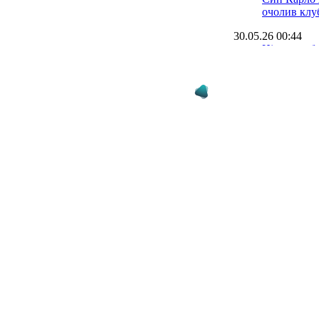
очолив клу
30.05.26 00:44
Ніцца розби
Етьєна та з
1
25.05.26 21:08
Жорстке пр
оголосив п
Бруно Жене
23.05.26 00:26
Відлуння ф
відкрив шл
для Ренна 