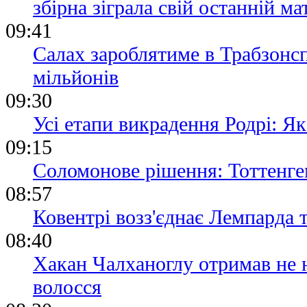
збірна зіграла свій останній ма
09:41
Салах зароблятиме в Трабзонсп
мільйонів
09:30
Усі етапи викрадення Родрі: Я
09:15
Соломонове рішення: Тоттенге
08:57
Ковентрі возз'єднає Лемпарда 
08:40
Хакан Чалханоглу отримав не н
волосся