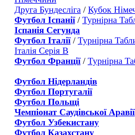
Друга Бундесліга
/
Кубок Німе
Футбол Іспанії
/
Турнірна Таб
Іспанія Сегунда
Футбол Італії
/
Турнірна Табли
Італія Серія B
Футбол Франції
/
Турнірна Та
Футбол Нідерландiв
Футбол Португалії
Футбол Польщі
Чемпіонат Саудівської Аравії
Футбол Узбекистану
Футбол Казахстану