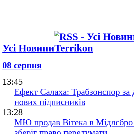
Усі Новини
08 серпня
13:45
Ефект Салаха: Трабзонспор за 
нових підписників
13:28
МЮ продав Вітека в Мідлсбро з
зберіг право передумати