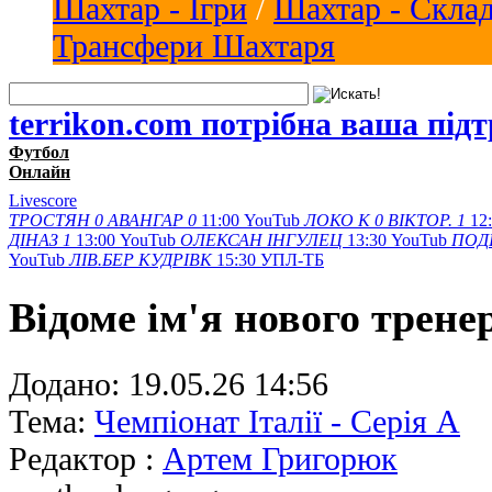
Шахтар - Ігри
/
Шахтар - Скла
Трансфери Шахтаря
terrikon.com потрібна ваша під
Футбол
Онлайн
Livescore
ТРОСТЯН
0
АВАНГАР
0
11:00
YouTub
ЛОКО К
0
ВІКТОР.
1
12
ДІНАЗ
1
13:00
YouTub
ОЛЕКСАН
ІНГУЛЕЦ
13:30
YouTub
ПОД
YouTub
ЛІВ.БЕР
КУДРІВК
15:30
УПЛ-ТБ
Відоме ім'я нового тренер
Додано:
19.05.26 14:56
Тема:
Чемпіонат Італії - Серія А
Редактор :
Артем Григорюк