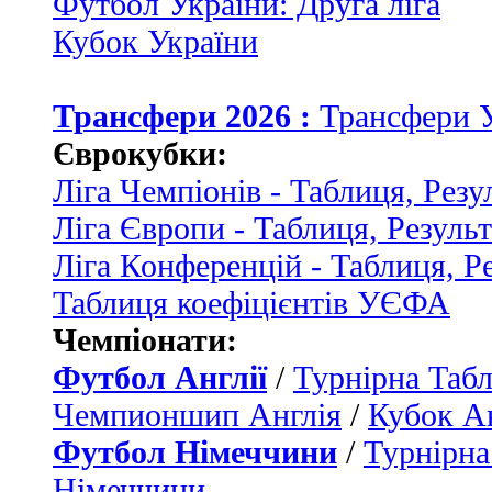
Футбол України: Друга ліга
Кубок України
Трансфери 2026 :
Трансфери 
Єврокубки:
Ліга Чемпіонів - Таблиця, Резу
Ліга Європи - Таблиця, Резуль
Ліга Конференцій - Таблиця, Р
Таблиця коефіцієнтів УЄФА
Чемпіонати:
Футбол Англії
/
Турнірна Табл
Чемпионшип Англія
/
Кубок Ан
Футбол Німеччини
/
Турнірна
Німеччини