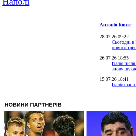
Наполі
Антоніо Конте
28.07.26 09:22
Сьогодні в 
нового трен
26.07.26 18:55
Італія післ
знову шука
15.07.26 18:41
Італію заст
призначенн
головним т
04.06.26 15:23
Офіційно: 
більше не 
30.05.26 21:44
Де Брюйне: