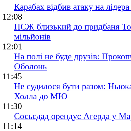
Карабах відбив атаку на лідер
12:08
ПСЖ близький до придбаня Тор
мільйонів
12:01
На полі не буде друзів: Прокоп
Оболонь
11:45
Не судилося бути разом: Ньюка
Холла до МЮ
11:30
Сосьєдад орендує Агерда у Мар
11:14