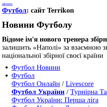
uk
en
ru
Футбол
: сайт Terrikon
Новини Футболу
Відоме ім'я нового тренера збірно
залишить «Наполі» за взаємною з
національної збірної своєї країни
Футбол Новини
Футбол
Футбол Онлайн
/
Livescore
Футбол України
/
Турнірна Та
Футбол України: Перша ліга