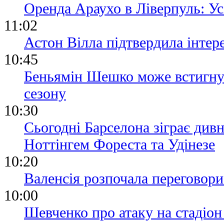
Оренда Араухо в Ліверпуль: Ус
11:02
Астон Вілла підтвердила інтере
10:45
Беньямін Шешко може встигнут
сезону
10:30
Сьогодні Барселона зіграє див
Ноттінгем Фореста та Удінезе
10:20
Валенсія розпочала переговор
10:00
Шевченко про атаку на стадіон