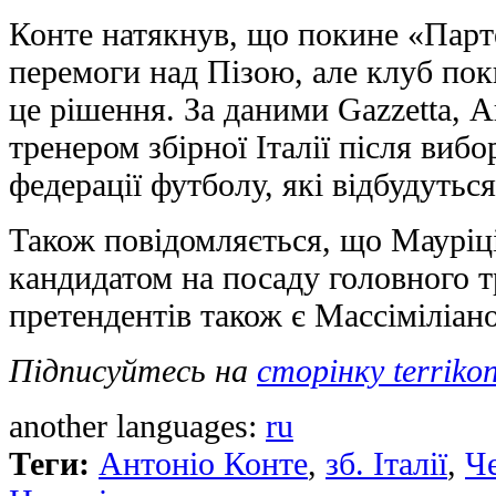
Конте натякнув, що покине «Парт
перемоги над Пізою, але клуб пок
це рішення. За даними Gazzetta, 
тренером збірної Італії після вибо
федерації футболу, які відбудуться
Також повідомляється, що Мауріці
кандидатом на посаду головного т
претендентів також є Массіміліан
Підписуйтесь на
сторінку terriko
another languages:
ru
Теги:
Антоніо Конте
,
зб. Італії
,
Че