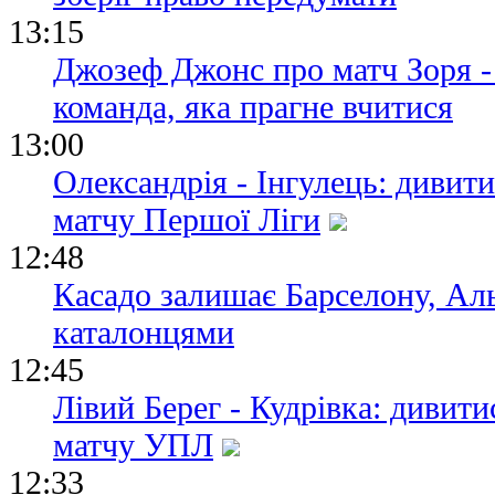
13:15
Джозеф Джонс про матч Зоря -
команда, яка прагне вчитися
13:00
Олександрія - Інгулець: дивит
матчу Першої Ліги
12:48
Касадо залишає Барселону, Аль
каталонцями
12:45
Лівий Берег - Кудрівка: дивит
матчу УПЛ
12:33