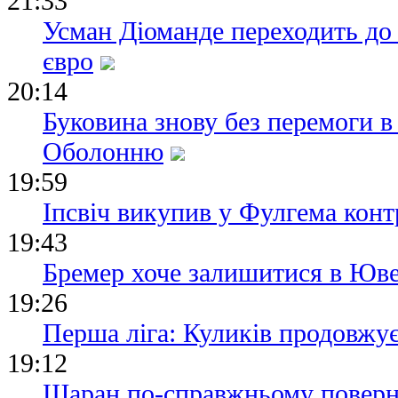
21:33
Усман Діоманде переходить до
євро
20:14
Буковина знову без перемоги в
Оболонню
19:59
Іпсвіч викупив у Фулгема конт
19:43
Бремер хоче залишитися в Юве
19:26
Перша ліга: Куликів продовжу
19:12
Шаран по-справжньому поверн