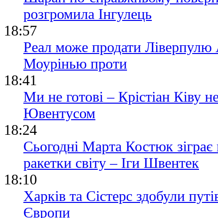
розгромила Інгулець
18:57
Реал може продати Ліверпулю
Моурінью проти
18:41
Ми не готові – Крістіан Ківу 
Ювентусом
18:24
Сьогодні Марта Костюк зіграє
ракетки світу – Іги Швентек
18:10
Харків та Сістерс здобули пут
Європи