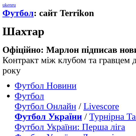
uk
en
ru
Футбол
: сайт Terrikon
Шахтар
Офіційно: Марлон підписав нов
Контракт між клубом та гравцем д
року
Футбол Новини
Футбол
Футбол Онлайн
/
Livescore
Футбол України
/
Турнірна Та
Футбол України: Перша ліга