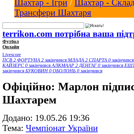
Шахтар - Ігри
/
Шахтар - Скла
Трансфери Шахтаря
terrikon.com потрібна ваша під
Футбол
Онлайн
Livescore
ПСВ
2
ФОРТУНА
2
закінчився
МЛАДА
2
СПАРТА
0
закінчивс
КАЙЗЕРС
0
закінчився
АЛКМААР
2
ДЕНГАГ
0
закінчився
ЕШ
закінчився
БУКОВИН
0
ОБОЛОНЬ
0
закінчився
Офіційно: Марлон підпис
Шахтарем
Додано:
19.05.26 19:36
Тема:
Чемпіонат України