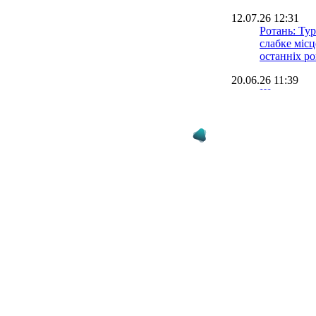
12.07.26 12:31
Ротань: Ту
слабке міс
останніх ро
20.06.26 11:39
Шахтар наз
14.06.26 13:27
Арда Туран
тренер УПЛ
10.06.26 15:33
Шахтар - лі
відвідувано
УПЛ 2025/