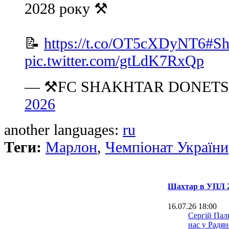
2028 року ⚒️
📝
https://t.co/OT5cXDyNT6
#Sh
pic.twitter.com/gtLdK7RxQp
— ⚒FC SHAKHTAR DONETSK
2026
another languages:
ru
Теги:
Марлон
,
Чемпіонат України
Шахтар в УПЛ 2
16.07.26 18:00
Сергій Палк
нас у Радя