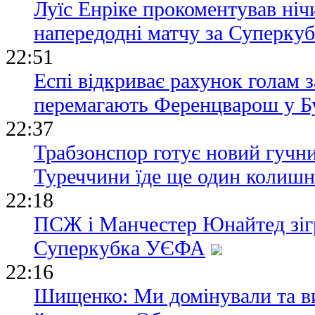
Луїс Енріке прокоментував ні
напередодні матчу за Суперку
22:51
Еспі відкриває рахунок голам з
перемагають Ференцварош у Б
22:37
Трабзонспор готує новий гучни
Туреччини їде ще один колишн
22:18
ПСЖ і Манчестер Юнайтед зіг
Суперкубка УЄФА
22:16
Шищенко: Ми домінували та в