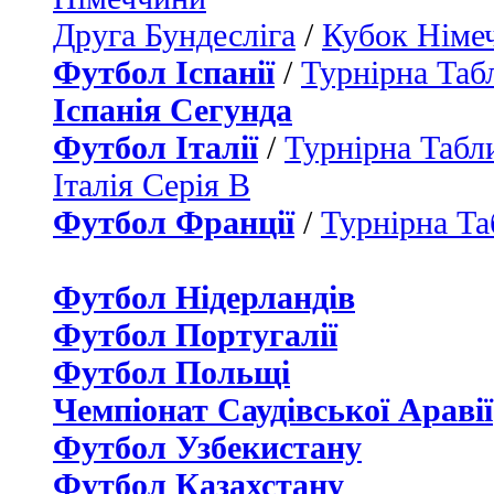
Друга Бундесліга
/
Кубок Німе
Футбол Іспанії
/
Турнірна Таб
Іспанія Сегунда
Футбол Італії
/
Турнірна Табли
Італія Серія B
Футбол Франції
/
Турнірна Та
Футбол Нідерландiв
Футбол Португалії
Футбол Польщі
Чемпіонат Саудівської Аравії
Футбол Узбекистану
Футбол Казахстану