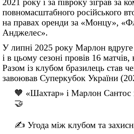
2021 року і за півроку зіграв за к
повномасштабного російського вт
на правах оренди за «Монцу», «Ф
Анджелес».
У липні 2025 року Марлон вдруге 
і в цьому сезоні провів 16 матчів,
Разом із клубом бразилець став че
завоював Суперкубок України (20
🧡 «Шахтар» і Марлон Сантос 
🤝
✍️ Угода між клубом та захисн