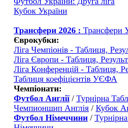
Футбол України: Друга ліга
Кубок України
Трансфери 2026 :
Трансфери 
Єврокубки:
Ліга Чемпіонів - Таблиця, Резу
Ліга Європи - Таблиця, Резуль
Ліга Конференцій - Таблиця, Р
Таблиця коефіцієнтів УЄФА
Чемпіонати:
Футбол Англії
/
Турнірна Табл
Чемпионшип Англія
/
Кубок Ан
Футбол Німеччини
/
Турнірна
Німеччини