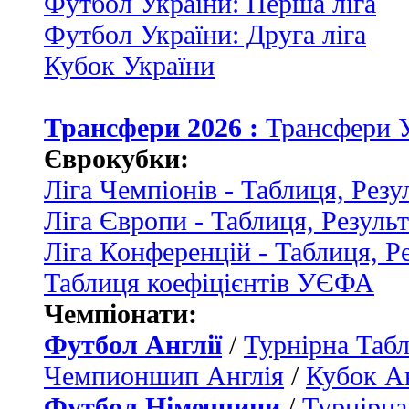
Футбол України: Перша ліга
Футбол України: Друга ліга
Кубок України
Трансфери 2026 :
Трансфери 
Єврокубки:
Ліга Чемпіонів - Таблиця, Резу
Ліга Європи - Таблиця, Резуль
Ліга Конференцій - Таблиця, Р
Таблиця коефіцієнтів УЄФА
Чемпіонати:
Футбол Англії
/
Турнірна Табл
Чемпионшип Англія
/
Кубок Ан
Футбол Німеччини
/
Турнірна