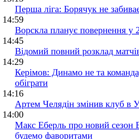
Перша ліга: Борячук не забива
14:59
Ворскла планує повернення у 
14:45
Відомий повний розклад матчі
14:29
Керімов: Динамо не та команда
обіграти
14:16
Артем Челядін змінив клуб в
14:00
Макс Еберль про новий сезон Б
будемо фаворитами