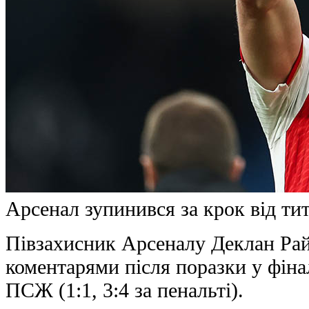
Арсенал зупинився за крок від ти
Півзахисник Арсеналу Деклан Рай
коментарями після поразки у фіна
ПСЖ (1:1, 3:4 за пенальті).