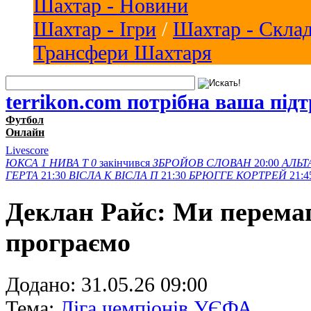
Шахтар - Новини
Шахтар - Ігри
/
Шахтар - Скла
Трансфери Шахтаря
terrikon.com потрібна ваша під
Футбол
Онлайн
Livescore
ЮКСА
1
НИВА Т
0
закінчився
ЗБРОЙОВ
СЛОВАН
20:00
АЛЬТ
ГЕРТА
21:30
ВІСЛА K
ВІСЛА П
21:30
БРЮГГЕ
КОРТРЕЙ
21:4
Деклан Райс: Ми перемаг
програємо
Додано:
31.05.26 09:00
Тема:
Ліга чемпіонів УЄФА