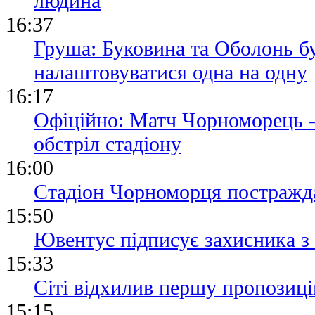
людина
16:37
Груша: Буковина та Оболонь б
налаштовуватися одна на одну
16:17
Офіційно: Матч Чорноморець -
обстріл стадіону
16:00
Стадіон Чорноморця постражда
15:50
Ювентус підписує захисника з
15:33
Сіті відхилив першу пропозиці
15:15