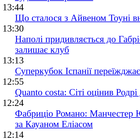
13:44
Що сталося з Айвеном Тоуні вн
13:30
Наполі придивляється до Габр
залишає клуб
13:13
Суперкубок Іспанії переїжджа
12:55
Quanto costa: Сіті оцінив Родр
12:24
Фабриціо Романо: Манчестер 
за Кауаном Еліасом
12:14