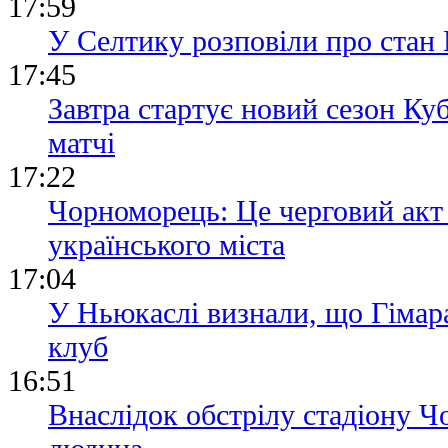
17:59
У Селтику розповіли про стан 
17:45
Завтра стартує новий сезон Ку
матчі
17:22
Чорноморець: Це черговий акт
українського міста
17:04
У Ньюкаслі визнали, що Гімара
клуб
16:51
Внаслідок обстрілу стадіону 