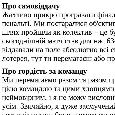
Про самовіддачу
Жахливо прикро програвати фінал 
пенальті. Ми постаралися об'єкти
шлях пройшли як колектив – це бу
сьогоднішній матч став для нас 6
віддавали на поле абсолютно всі си
лотерея, тут ти перемагаєш або п
Про гордість за команду
Ми перемагаємо разом та разом 
цією командою та цими хлопцями.
неймовірним, і я не можу вислови
усім. Звичайно, я дуже засмучени
ситуацію з того боку, з якого ми 