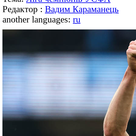
Редактор :
Вадим Караманець
another languages:
ru