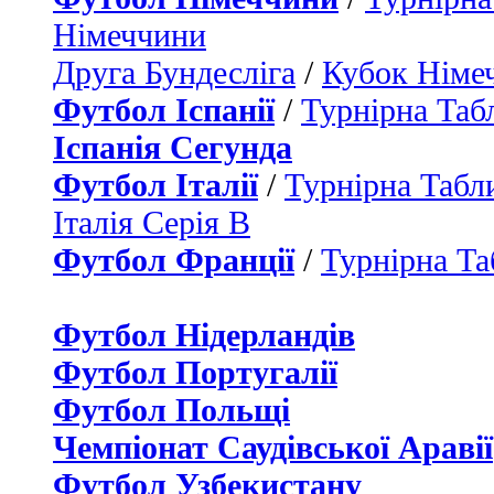
Німеччини
Друга Бундесліга
/
Кубок Німе
Футбол Іспанії
/
Турнірна Таб
Іспанія Сегунда
Футбол Італії
/
Турнірна Табли
Італія Серія B
Футбол Франції
/
Турнірна Та
Футбол Нідерландiв
Футбол Португалії
Футбол Польщі
Чемпіонат Саудівської Аравії
Футбол Узбекистану