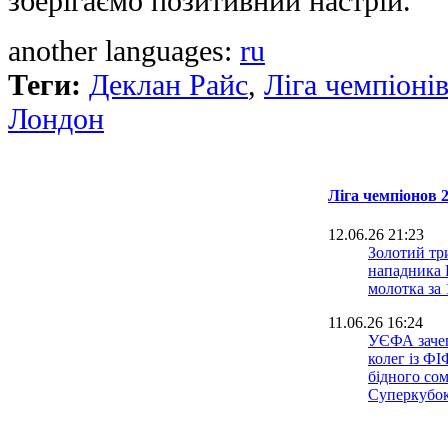
зберігаємо позитивний настрій.
another languages:
ru
Теги:
Деклан Райс
,
Ліга чемпіон
Лондон
Ліга чемпіонов 
12.06.26 21:23
Золотий тр
нападника 
молотка за 
11.06.26 16:24
УЄФА заче
колег із Ф
бідного сом
Суперкубо
07.06.26 18:06
Дві зірки 