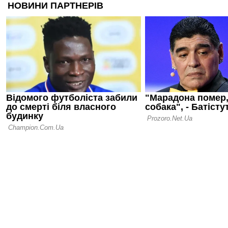
01.06.26 22:30
Фанатська 
невдахи: п
ім'ям Габрі
01.06.26 14:43
Луїс Енрік
три титули 
ОК, нам по
покращити 