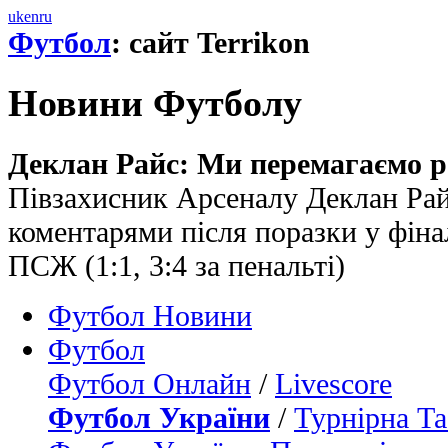
uk
en
ru
Футбол
: сайт Terrikon
Новини Футболу
Деклан Райс: Ми перемагаємо р
Півзахисник Арсеналу Деклан Рай
коментарями після поразки у фіна
ПСЖ (1:1, 3:4 за пенальті)
Футбол Новини
Футбол
Футбол Онлайн
/
Livescore
Футбол України
/
Турнірна Та