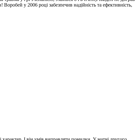
в! Воробей у 2006 році забезпечив надійність та ефективність,
 і характер. І він умів виправляти помилки. У матчі другого