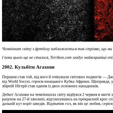
Чемпіонат світу з футболу наближається так стрімко, що ми н
І поки цього ще не сталося, Terrikon.com згадує найяскравіші 
2002. Кульбіти Агахови
Першим став той, від кого й очікували світових подвигів — Дж
від World Soccer, героєм юнацького Кубка Африки. Щоправда, у Ш
збірній Нігерії став одним із двох основних нападників.
Дебют Агахови на чемпіонатах світу відбувся 2 червня в матчі з
рахунок на 27-й хвилині, відгукнувшись на прекрасний крос сп
дальній кут воріт шведів. Відзначив гол, як він це любив, серією