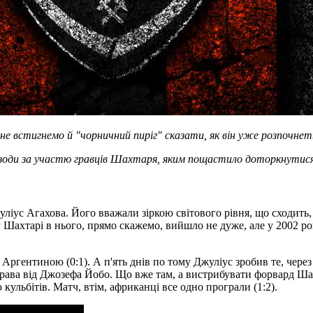
е встигнемо й "чорничний пиріг" сказати, як він уже розпочнет
епізоди за участю гравців Шахтаря, яким пощастило доторкнутися
уліус Агахова. Його вважали зіркою світового рівня, що сходить
ахтарі в нього, прямо скажемо, вийшло не дуже, але у 2002 році 
 Аргентиною (0:1). А п'ять днів по тому Джуліус зробив те, чере
рава від Джозефа Йобо. Що вже там, а вистрибувати форвард Шах
 кульбiтiв. Матч, втім, африканці все одно програли (1:2).