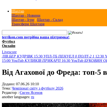
Шахтар
Шахтар - Новини
Шахтар - Ігри
/
Шахтар - Склад
Трансфери Шахтаря
terrikon.com потрібна ваша підтримка!
.
Футбол
Онлайн
Livescore
ЛІВ.БЕР
КУДРІВК
15:30
УПЛ-ТБ
ПЕНУЕЛ
0
ПОЛТ-2
1
12:30
Y
15:00
YouTub
КУЛИКІВ
ПРИКАРП
16:30
YouTub
БУКОВИН
О
Від Агахової до Фреда: топ-5 
Додано:
07.06.26 10:10
Тема:
Чемпіонат світу з футболу 2026
Редактор :
Євген Ясенов
another languages:
ru