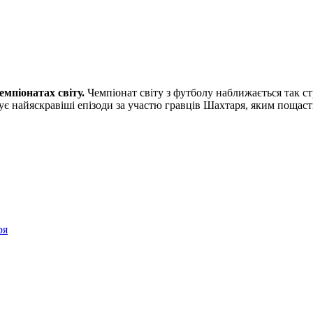
емпіонатах світу.
Чемпіонат світу з футболу наближається так ст
адує найяскравіші епізоди за участю гравців Шахтаря, яким пощас
ря