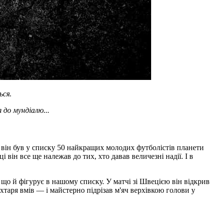
ься.
 до мундіалю...
, він був у списку 50 найкращих молодих футболістів планети
він все ще належав до тих, хто давав величезні надії. І в
з що й фігурує в нашому списку. У матчі зі Швецією він відкрив
таря вмів — і майстерно підрізав м'яч верхівкою голови у