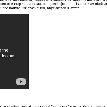
тавили в стартовий склад, на правий фланг — і як він там відбіга
очного панування бразильців, відзначався Шахтар.
хи пізніше, але місце у складі "картатих" у нього було міцне, як