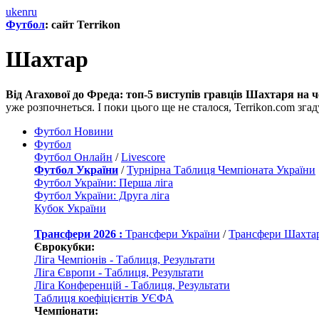
uk
en
ru
Футбол
: сайт Terrikon
Шахтар
Від Агахової до Фреда: топ-5 виступів гравців Шахтаря на ч
уже розпочнеться. І поки цього ще не сталося, Terrikon.com зг
Футбол Новини
Футбол
Футбол Онлайн
/
Livescore
Футбол України
/
Турнірна Таблиця Чемпіоната України
Футбол України: Перша ліга
Футбол України: Друга ліга
Кубок України
Трансфери 2026 :
Трансфери України
/
Трансфери Шахта
Єврокубки:
Ліга Чемпіонів - Таблиця, Результати
Ліга Європи - Таблиця, Результати
Ліга Конференцій - Таблиця, Результати
Таблиця коефіцієнтів УЄФА
Чемпіонати: