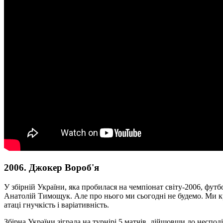
2006. Джокер Вороб'я
У збірній України, яка пробилася на чемпіонат світу-2006, фут
Анатолій Тимощук. Але про нього ми сьогодні не будемо. Ми кр
атаці гнучкість і варіативність.
Збірна України зіграла на турнірі 5 матчів, дійшовши до несподів