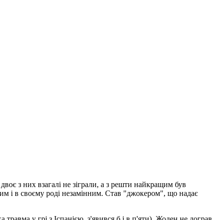
двоє з них взагалі не зіграли, а з решти найкращим був
им і в своєму роді незамінним. Став "джокером", що надає
травма у грі з Іспанією, з'явився б і в п'яти). Жоден не дограв