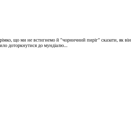
рімко, що ми не встигнемо й "чорничний пиріг" сказати, як він
тило доторкнутися до мундіалю...