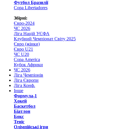
Футбол Бразилії
Copa Libertadores
Збірні:
Євро-2024
ЧС 2026
Ліга Націй УЄФА
Клубний Чемпіонат Світу 2025
Євро (жінки)
Євро U21
ЧС U20
Copa America
Кубок Африки
ЧС 2026
Ліга Чемпіонів
Ліга Європи
Ліга Конф.
Інше
Формула-1
Хокей
Баскетбол
Біатлон
Бокс
Теніс
Олімпійські ігри