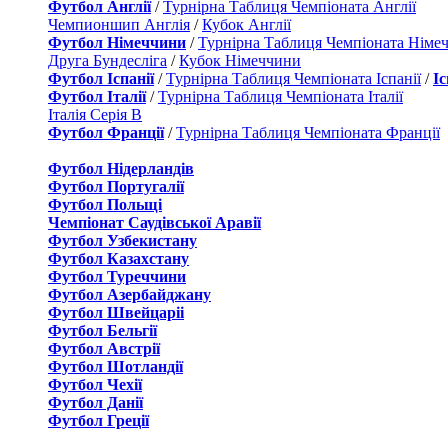
Футбол Англії
/
Турнірна Таблиця Чемпіоната Англії
Чемпионшип Англія
/
Кубок Англії
Футбол Німеччини
/
Турнірна Таблиця Чемпіоната Німе
Друга Бундесліга
/
Кубок Німеччини
Футбол Іспанії
/
Турнірна Таблиця Чемпіоната Іспанії
/
І
Футбол Італії
/
Турнірна Таблиця Чемпіоната Італії
Італія Серія B
Футбол Франції
/
Турнірна Таблиця Чемпіоната Франції
Футбол Нідерландiв
Футбол Португалії
Футбол Польщі
Чемпіонат Саудівської Аравії
Футбол Узбекистану
Футбол Казахстану
Футбол Туреччини
Футбол Азербайджану
Футбол Швейцаріі
Футбол Бельгії
Футбол Австрії
Футбол Шотландії
Футбол Чехії
Футбол Данії
Футбол Греції