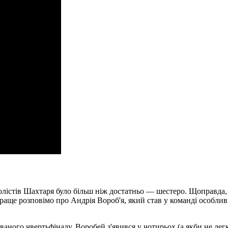
болістів Шахтаря було більш ніж достатньо — шестеро. Щоправда, 
аще розповімо про Андрія Вороб'я, який став у команді особлив
аного чвертьфіналу. Воробей з'явився у чотирьох (а якби не легка 