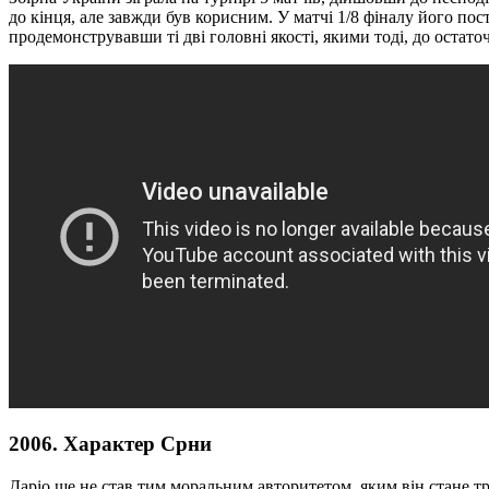
до кінця, але завжди був корисним. У матчі 1/8 фіналу його пос
продемонструвавши ті дві головні якості, якими тоді, до остат
2006. Характер Срни
Даріо ще не став тим моральним авторитетом, яким він стане тро