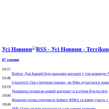
Усі Новини
07 серпня
19:57
Нойєр: Для Баварії було важливо виграти у топ-команди
19:40
Спаллетті: Гра з Інтером покаже, чи Юве рухається в пр
19:19
Українець підписав новий контракт із клубом Бундесліги
19:00
Франція готова порушити бойкот ФІФА та взяти участь у
18:46
ЗМІ: Олександрія прощається з ще одним гравцем