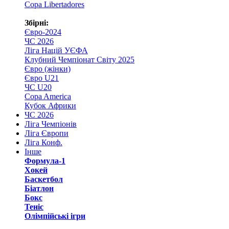
Copa Libertadores
Збірні:
Євро-2024
ЧС 2026
Ліга Націй УЄФА
Клубний Чемпіонат Світу 2025
Євро (жінки)
Євро U21
ЧС U20
Copa America
Кубок Африки
ЧС 2026
Ліга Чемпіонів
Ліга Європи
Ліга Конф.
Інше
Формула-1
Хокей
Баскетбол
Біатлон
Бокс
Теніс
Олімпійські ігри