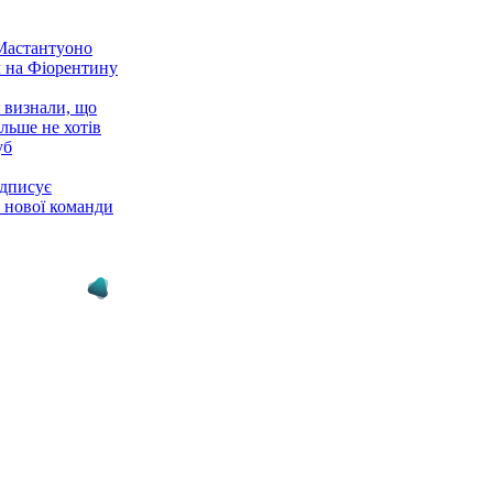
Мастантуоно
л на Фіорентину
 визнали, що
льше не хотів
уб
дписує
з нової команди
лив першу
 Барси по Родрі
дін змінив клуб в