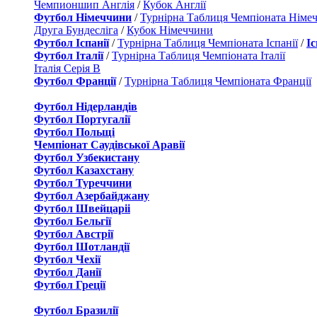
Чемпионшип Англія
/
Кубок Англії
Футбол Німеччини
/
Турнірна Таблиця Чемпіоната Німе
Друга Бундесліга
/
Кубок Німеччини
Футбол Іспанії
/
Турнірна Таблиця Чемпіоната Іспанії
/
І
Футбол Італії
/
Турнірна Таблиця Чемпіоната Італії
Італія Серія B
Футбол Франції
/
Турнірна Таблиця Чемпіоната Франції
Футбол Нідерландiв
Футбол Португалії
Футбол Польщі
Чемпіонат Саудівської Аравії
Футбол Узбекистану
Футбол Казахстану
Футбол Туреччини
Футбол Азербайджану
Футбол Швейцаріі
Футбол Бельгії
Футбол Австрії
Футбол Шотландії
Футбол Чехії
Футбол Данії
Футбол Греції
Футбол Бразилії