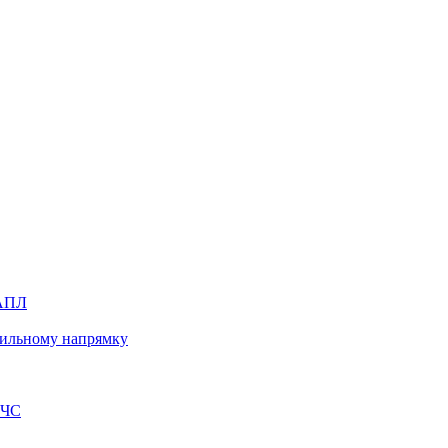
 АПЛ
авильному напрямку
 ЧС