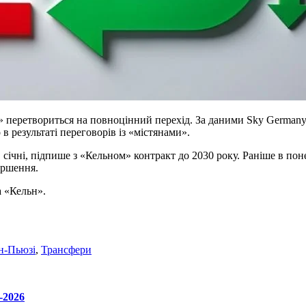
перетвориться на повноцінний перехід. За даними Sky Germany, 
 в результаті переговорів із «містянами».
січні, підпише з «Кельном» контракт до 2030 року. Раніше в по
ершення.
а «Кельн».
н-Пьюзі
,
Трансфери
-2026