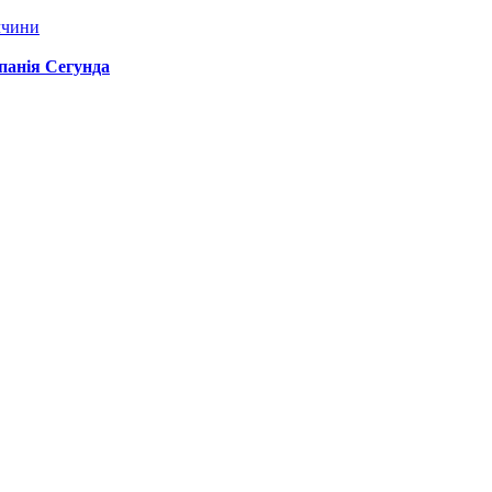
ччини
спанія Сегунда