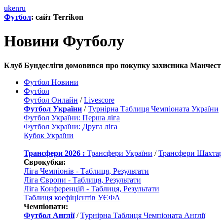
uk
en
ru
Футбол
: сайт Terrikon
Новини Футболу
Клуб Бундесліги домовився про покупку захисника Манчесте
Футбол Новини
Футбол
Футбол Онлайн
/
Livescore
Футбол України
/
Турнірна Таблиця Чемпіоната України
Футбол України: Перша ліга
Футбол України: Друга ліга
Кубок України
Трансфери 2026 :
Трансфери України
/
Трансфери Шахта
Єврокубки:
Ліга Чемпіонів - Таблиця, Результати
Ліга Європи - Таблиця, Результати
Ліга Конференцій - Таблиця, Результати
Таблиця коефіцієнтів УЄФА
Чемпіонати:
Футбол Англії
/
Турнірна Таблиця Чемпіоната Англії