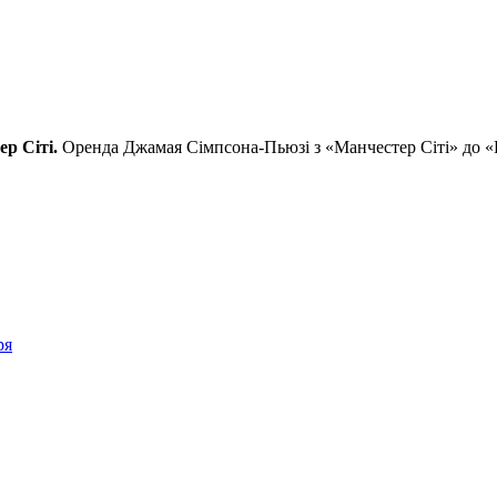
р Сіті.
Оренда Джамая Сімпсона-Пьюзі з «Манчестер Сіті» до «
ря