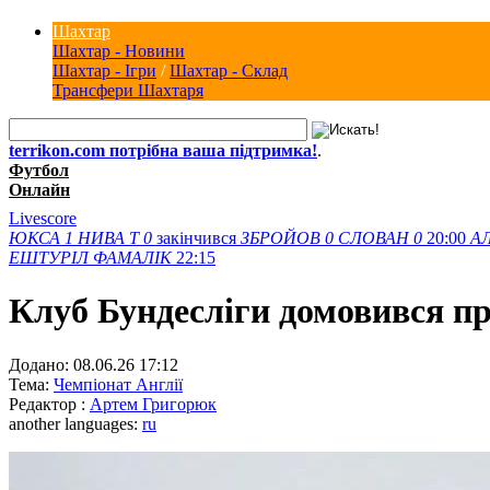
Шахтар
Шахтар - Новини
Шахтар - Ігри
/
Шахтар - Склад
Трансфери Шахтаря
terrikon.com потрібна ваша підтримка!
.
Футбол
Онлайн
Livescore
ЮКСА
1
НИВА Т
0
закінчився
ЗБРОЙОВ
0
СЛОВАН
0
20:00
А
ЕШТУРІЛ
ФАМАЛІК
22:15
Клуб Бундесліги домовився пр
Додано:
08.06.26 17:12
Тема:
Чемпіонат Англії
Редактор :
Артем Григорюк
another languages:
ru