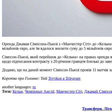
Оренда Джамая Сімпсона-Пьюзі з «Манчестер Сіті» до «Кельна» 
мільйонів євро, але їм вдалося знизити суму до 5 мільйонів євро
Сімпсон-Пьюзі, який перейшов до «Кельна» на правах оренди в 
щодо підписання контракту з 20-річним гравцем близькі до зав
Додамо, що на даний момент Сімпсон-Пьюзі провів 11 матчів з
Коротко про Головне: Твій
Terrikon в Telegram
another languages:
ru
Теги:
Кельн
,
Чемпіонат Англії
,
Манчестер Сіті
,
Джамай Сімпсо
Трансфери. Літо