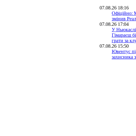
07.08.26 18:16
Офіційно: 
змінив Реа
07.08.26 17:04
У Ньюкаслі
Гімараєш бі
грати за кл
07.08.26 15:50
Ювентус пі
захисника 
Довбика
07.08.26 15:33
Сіті відхи
пропозицію
07.08.26 14:16
Артем Челя
УПЛ