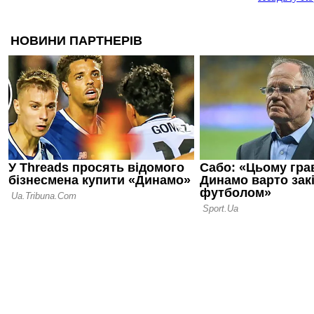
світу розсл
допомогою 
06.08.26 09:39
Іспанія біл
проводити 
разом із М
05.08.26 23:39
ФІФА відмо
ідеї: чутки
ЧС-2030 у 
спростован