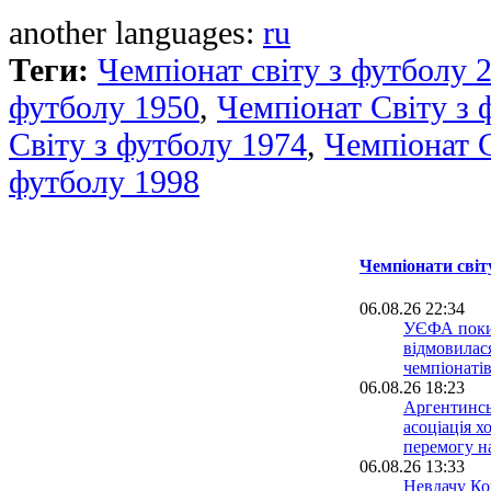
another languages:
ru
Теги:
Чемпіонат світу з футболу 
футболу 1950
,
Чемпіонат Світу з 
Світу з футболу 1974
,
Чемпіонат 
футболу 1998
Чемпіонати світ
06.08.26 22:34
УЄФА поки
відмовилася
чемпіонатів
06.08.26 18:23
Аргентинсь
асоціація х
перемогу н
06.08.26 13:33
Невдачу Кор