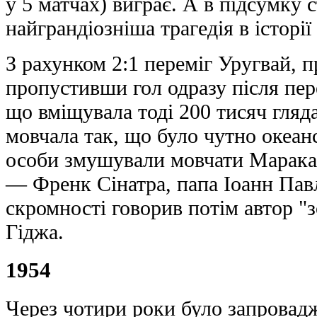
у 5 матчах) виграє. А в підсумку 
найгpaндіозніша трагедія в історії
З рахунком 2:1 переміг Уругвай, п
пропустивши гол одразу після пе
що вміщувала тоді 200 тисяч гляда
мовчала так, що було чутно океан
особи змушували мовчати Маракан
— Френк Сінатра, папа Іоанн Павло
скромності говорив потім автор "
Гіджа.
1954
Через чотири роки було запровад