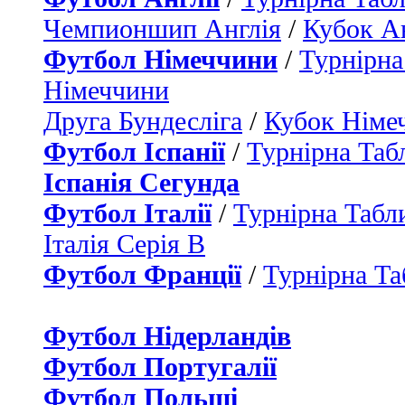
Чемпионшип Англія
/
Кубок Ан
Футбол Німеччини
/
Турнірна
Німеччини
Друга Бундесліга
/
Кубок Німе
Футбол Іспанії
/
Турнірна Таб
Іспанія Сегунда
Футбол Італії
/
Турнірна Табли
Італія Серія B
Футбол Франції
/
Турнірна Та
Футбол Нідерландiв
Футбол Португалії
Футбол Польщі