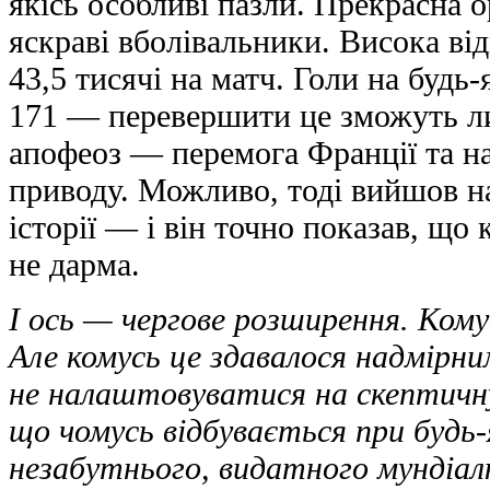
якісь особливі пазли. Прекрасна о
яскраві вболівальники. Висока ві
43,5 тисячі на матч. Голи на будь
171 — перевершити це зможуть ли
апофеоз — перемога Франції та на
приводу. Можливо, тоді вийшов н
історії — і він точно показав, що
не дарма.
І ось — чергове розширення. Кому
Але комусь це здавалося надмірним
не налаштовуватися на скептичн
що чомусь відбувається при будь
незабутнього, видатного мундіал