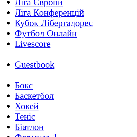
Ліга Європи
Ліга Конференцій
Кубок Лібертадорес
Футбол Онлайн
Livescore
Guestbook
Бокс
Баскетбол
Хокей
Теніс
Біатлон