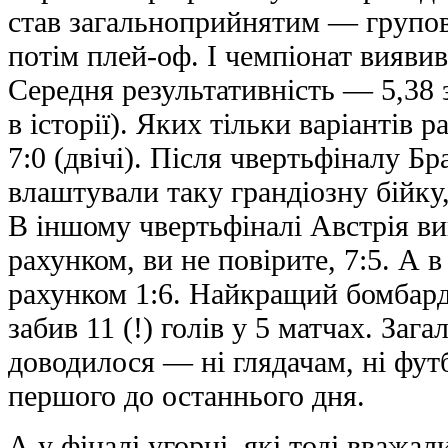
став загальноприйнятим — групов
потім плей-оф. І чемпіонат вияви
Середня результативність — 5,38
в історії). Яких тільки варіантів р
7:0 (двічі). Після чвертьфіналу Б
влаштували таку гpaндіозну бійку,
В іншому чвертьфіналі Австрія ви
рахунком, ви не повірите, 7:5. А 
рахунком 1:6. Найкращий бомбар
забив 11 (!) голів у 5 матчах. Заг
доводилося — ні глядачам, ні футб
першого до останнього дня.
А у фіналі угорці, які тоді вваж