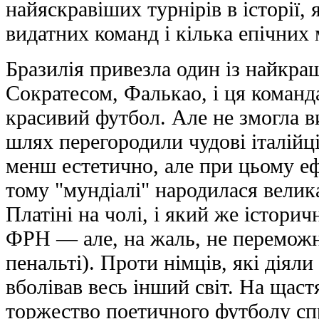
найяскравіших турнірів в історії, 
видатних команд і кілька епічних 
Бразилія привезла один із найкращи
Сократесом, Фалькао, і ця коман
красивий футбол. Але не змогла в
шлях перегородили чудові італійці
менш естетично, але при цьому еф
тому "мундіалі" народилася велик
Платіні на чолі, і який же історич
ФРН — але, на жаль, не переможни
пенальті). Проти німців, які дiяли
вболівав весь інший світ. На щастя
торжество поетичного футболу сп