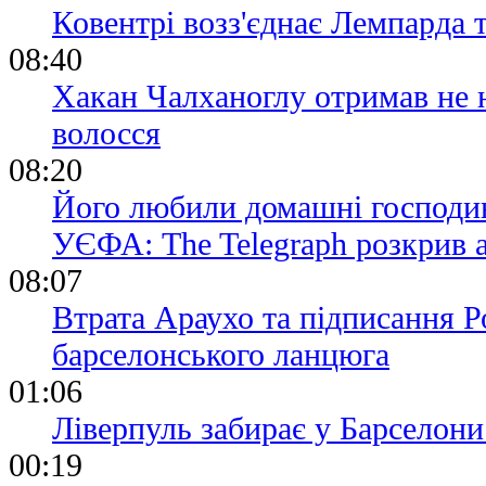
Ковентрі возз'єднає Лемпарда 
08:40
Хакан Чалханоглу отримав не н
волосся
08:20
Його любили домашні господині
УЄФА: The Telegraph розкрив 
08:07
Втрата Араухо та підписання Р
барселонського ланцюга
01:06
Ліверпуль забирає у Барселони
00:19