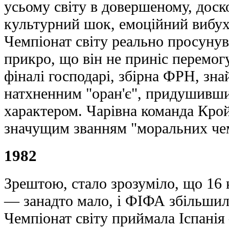
усьому світу в довершеному, доск
культурний шок, емоційний вибух
Чемпіонат світу реально просунув
прикро, що він не приніс перемо
фіналі господарі, збірна ФРН, зн
натхненним "оран'є", придушивши
характером. Чарівна команда Крой
значущим званням "моральних чем
1982
Зрештою, стало зрозуміло, що 16 к
— занадто мало, і ФІФА збільшила
Чемпіонат світу приймала Іспанія