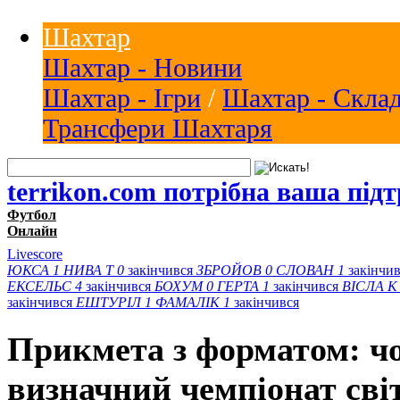
Шахтар
Шахтар - Новини
Шахтар - Ігри
/
Шахтар - Скла
Трансфери Шахтаря
terrikon.com потрібна ваша під
Футбол
Онлайн
Livescore
ЮКСА
1
НИВА Т
0
закінчився
ЗБРОЙОВ
0
СЛОВАН
1
закінчи
ЕКСЕЛЬС
4
закінчився
БОХУМ
0
ГЕРТА
1
закінчився
ВІСЛА K
закінчився
ЕШТУРІЛ
1
ФАМАЛІК
1
закінчився
Прикмета з форматом: чо
визначний чемпіонат сві