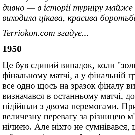
дивно — в історії турніру майже
виходила цікава, красива бороть
Terriokon.com згадує...
1950
Це був єдиний випадок, коли "зол
фінальному матчі, а у фінальній г
все одно щось на зразок фіналу 
визначався в останньому матчі, до
підійшли з двома перемогами. Пр
величезну перевагу за різницею м'
нічиєю. Але ніхто не сумнівався, 