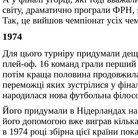
світу, драматично програли ФРН, я
Так, це вийшов чемпіонат усіх чем
1974
Для цього турніру придумали дещ
плей-оф. 16 команд грали перший 
потім краща половина продовжила
переможці яких зустрілися у фінал
народилася нова футбольна філос
Його придумали в Нідерландах на к
його допомогою вже виграв кілька
в 1974 році збірна цієї країни по