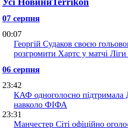
Усі Новини
07 серпня
00:07
Георгій Судаков своєю гольово
розгромити Хартс у матчі Ліг
06 серпня
23:42
КАФ одноголосно підтримала Д
навколо ФІФА
23:31
Манчестер Сіті офіційно огол