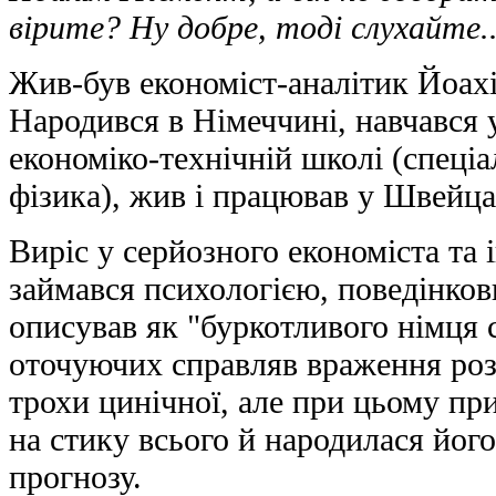
вірите? Ну добре, тоді слухайте..
Жив-був економіст-аналітик Йоах
Народився в Німеччині, навчався
економіко-технічній школі (спеціа
фізика), жив і працював у Швейцар
Виріс у серйозного економіста та 
займався психологією, поведінко
описував як "буркотливого німця 
оточуючих справляв враження розу
трохи цинічної, але при цьому пр
на стику всього й народилася йог
прогнозу.