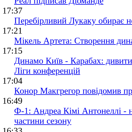
Реал підписав Діоманде
17:37
Перебірливий Лукаку обирає н
17:21
Мікель Артета: Створення дина
17:15
Динамо Київ - Карабах: дивит
Ліги конференцій
17:04
Конор Макгрегор повідомив пр
16:49
Ф-1: Андреа Кімі Антонеллі -
частини сезону
16:33