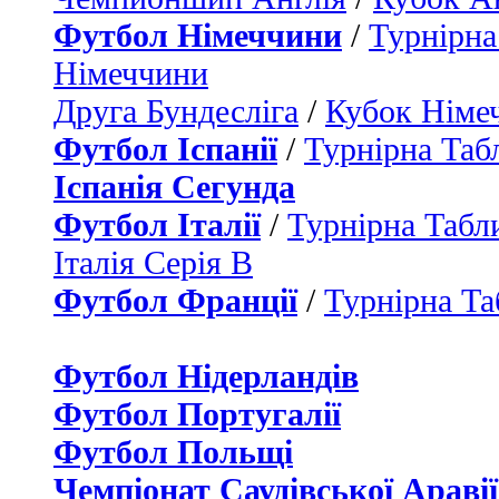
Футбол Німеччини
/
Турнірна
Німеччини
Друга Бундесліга
/
Кубок Німе
Футбол Іспанії
/
Турнірна Таб
Іспанія Сегунда
Футбол Італії
/
Турнірна Табли
Італія Серія B
Футбол Франції
/
Турнірна Та
Футбол Нідерландiв
Футбол Португалії
Футбол Польщі
Чемпіонат Саудівської Аравії