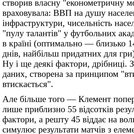
створив власну "економетричну мод
враховувала: ВВП на душу населен
інфраструктури, чисельність насел
"пулу талантів" у футбольних ака
в країні (оптимально — близько 1
днів, найбiльш придатних для гр
Ну і ще деякі фактори, дрібниці. 
даних, створена за принципом "вт
втискається".
Але більше того — Клемент попе
лише приблизно 55 відсотків резул
фактори, а решту 45 віддає на во
симулює результати матчів з елеме