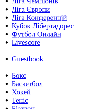
Ліга Чемпіонів
Ліга Європи
Ліга Конференцій
Кубок Лібертадорес
Футбол Онлайн
Livescore
Guestbook
Бокс
Баскетбол
Хокей
Теніс
Біатлон