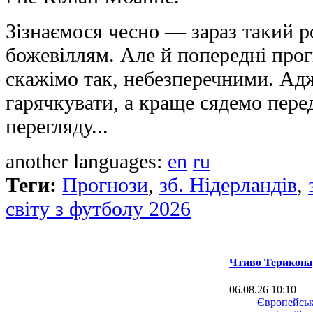
Зізнаємося чесно — зараз такий р
божевіллям. Але й попередні про
скажімо так, небезперечними. Ад
гарячкувати, а краще сядемо пер
перегляду...
another languages:
en
ru
Теги:
Прогнози
,
зб. Нідерландів
,
світу з футболу 2026
Чтиво Терикона
06.08.26 10:10
Європейськ