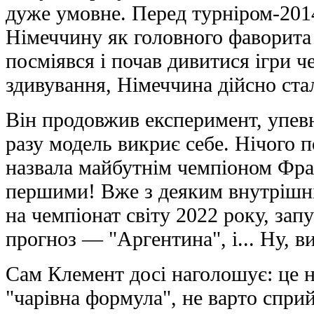
дуже умовне. Перед турніром-201
Німеччину як головного фаворита
посміявся і почав дивитися ігри ч
здивування, Німеччина дійсно ста
Він продовжив експеримент, упев
разу модель викриє себе. Нічого п
назвала майбутнім чемпіоном Фра
першими! Вже з деяким внутрішн
на чемпіонат світу 2022 року, зап
прогноз — "Аргентина", і... Ну, в
Сам Клемент досі наголошує: це н
"чарівна формула", не варто спри