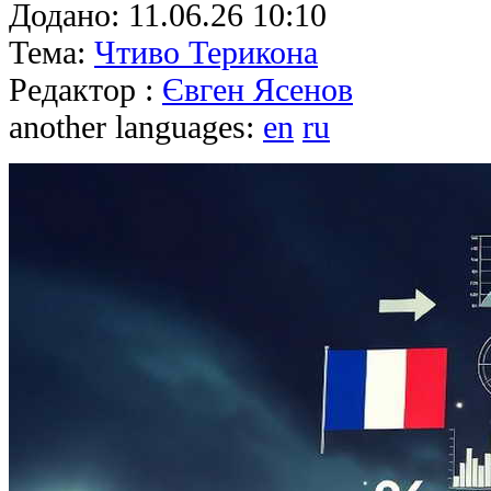
Додано:
11.06.26 10:10
Тема:
Чтиво Терикона
Редактор :
Євген Ясенов
another languages:
en
ru