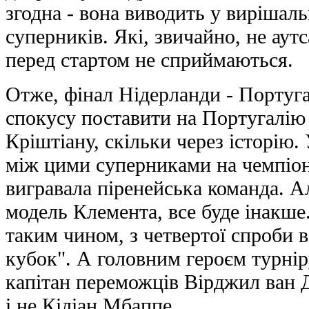
згодна - вона виводить у вирішаль
суперників. Які, звичайно, не аут
перед стартом не сприймаються.
Отже, фінал Нідерланди - Португал
спокусу поставити на Португалію 
Кріштіану, скільки через історію.
між цими суперниками на чемпіон
вигравала піренейська команда. А
модель Клемента, все буде інакш
таким чином, з четвертої спроби в
кубок". А головним героєм турніру
капітан переможців Вірджил ван Д
і не Кіліан Мбаппе.