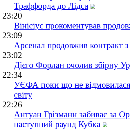
Траффорда до Лідса
23:20
Вінісіус прокоментував продов
23:09
Арсенал продовжив контракт з 
23:02
Дієго Форлан очолив збірну У
22:34
УЄФА поки що не відмовилася 
світу
22:26
Антуан Грізманн забиває за Ор
наступний раунд Кубка