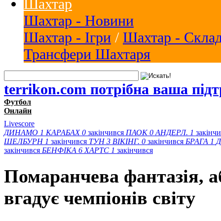
Шахтар
Шахтар - Новини
Шахтар - Ігри
/
Шахтар - Скла
Трансфери Шахтаря
terrikon.com потрібна ваша під
Футбол
Онлайн
Livescore
ДИНАМО
1
КАРАБАХ
0
закінчився
ПАОК
0
АНДЕРЛ.
1
закінч
ШЕЛБУРН
1
закінчився
ТУН
3
ВІКІНГ.
0
закінчився
БРАГА
1
Д
закінчився
БЕНФІКА
6
ХАРТС
1
закінчився
Помаранчева фантазія, а
вгадує чемпіонів світу