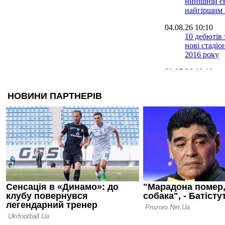
нинішній є
найгіршим в
04.08.26 10:10
10 дебютів з
нові стаді
2016 року
31.07.26 10:10
36-й старту
нового сез
30.07.26 10:10
Напівзакрит
трансферни
напередодні
УПЛ
28.07.26 10:10
Реанімація 
за Клоппом