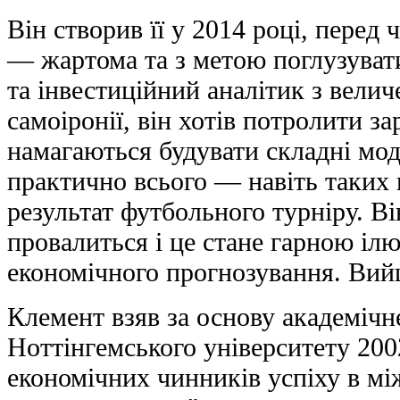
Він створив її у 2014 році, перед 
— жартома та з метою поглузуват
та інвестиційний аналітик з вели
самоіронії, він хотів потролити за
намагаються будувати складні мод
практично всього — навіть таких 
результат футбольного турніру. Ві
провалиться і це стане гарною іл
економічного прогнозування. Вий
Клемент взяв за основу академічн
Ноттінгемського університету 200
економічних чинників успіху в мі