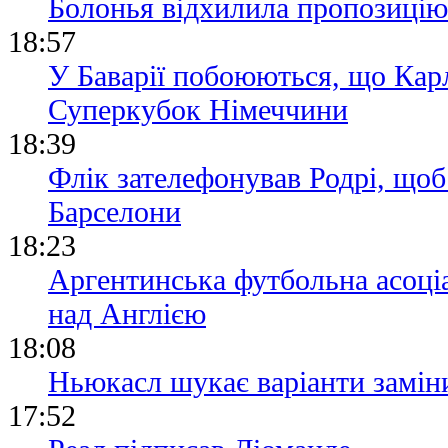
Болонья відхилила пропозицію
18:57
У Баварії побоюються, що Кар
Суперкубок Німеччини
18:39
Флік зателефонував Родрі, щоб
Барселони
18:23
Аргентинська футбольна асоціа
над Англією
18:08
Ньюкасл шукає варіанти замін
17:52