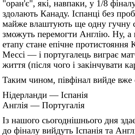
"оран'є", які, навпаки, у 1/8 фіна
здолають Канаду. Іспанці без про
майже влаштують ще одну гучну с
зможуть перемогти Англію. Ну, а
етапу стане епічне протистояння 
Мессі — і португалець виграє мат
життя (після чого і закінчувати ка
Таким чином, півфінал вийде вже
Нідерланди — Іспанія
Англія — Португалія
Iз нашого сьогоднішнього дня здає
до фіналу вийдуть Іспанія та Анг