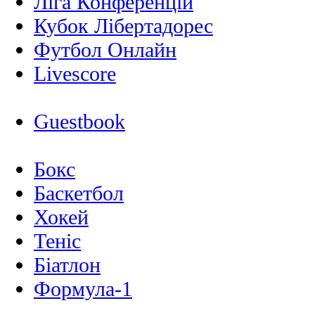
Ліга Конференцій
Кубок Лібертадорес
Футбол Онлайн
Livescore
Guestbook
Бокс
Баскетбол
Хокей
Теніс
Біатлон
Формула-1