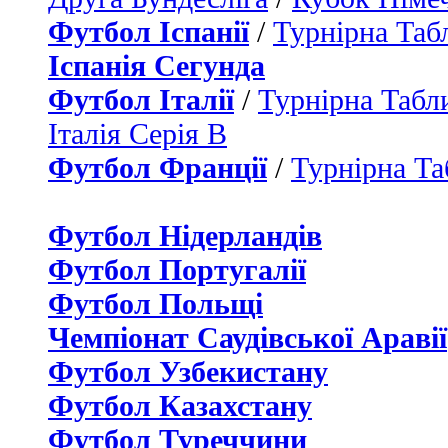
Футбол Іспанії
/
Турнірна Таб
Іспанія Сегунда
Футбол Італії
/
Турнірна Табли
Італія Серія B
Футбол Франції
/
Турнірна Та
Футбол Нідерландiв
Футбол Португалії
Футбол Польщі
Чемпіонат Саудівської Аравії
Футбол Узбекистану
Футбол Казахстану
Футбол Туреччини