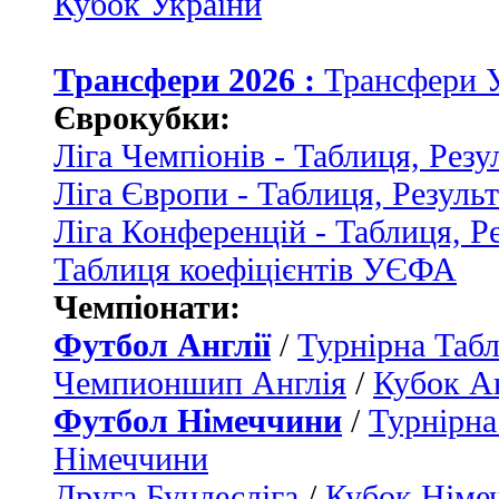
Кубок України
Трансфери 2026 :
Трансфери 
Єврокубки:
Ліга Чемпіонів - Таблиця, Резу
Ліга Європи - Таблиця, Резуль
Ліга Конференцій - Таблиця, Р
Таблиця коефіцієнтів УЄФА
Чемпіонати:
Футбол Англії
/
Турнірна Табл
Чемпионшип Англія
/
Кубок Ан
Футбол Німеччини
/
Турнірна
Німеччини
Друга Бундесліга
/
Кубок Німе