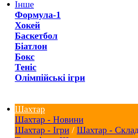
Інше
Формула-1
Хокей
Баскетбол
Біатлон
Бокс
Теніс
Олімпійські ігри
Шахтар
Шахтар - Новини
Шахтар - Ігри
/
Шахтар - Скла