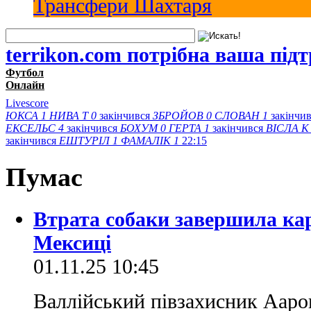
Трансфери Шахтаря
terrikon.com потрібна ваша під
Футбол
Онлайн
Livescore
ЮКСА
1
НИВА Т
0
закінчився
ЗБРОЙОВ
0
СЛОВАН
1
закінчи
ЕКСЕЛЬС
4
закінчився
БОХУМ
0
ГЕРТА
1
закінчився
ВІСЛА K
закінчився
ЕШТУРІЛ
1
ФАМАЛІК
1
22:15
Пумас
Втрата собаки завершила кар
Мексиці
01.11.25 10:45
Валлійський півзахисник Аарон