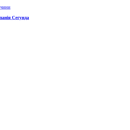
ччини
спанія Сегунда