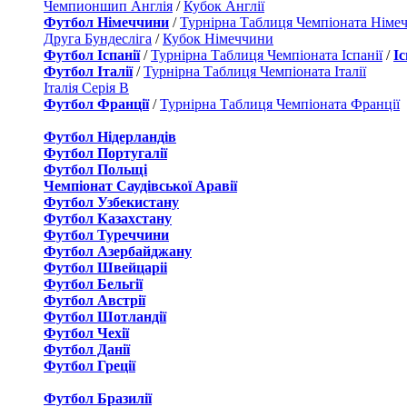
Чемпионшип Англія
/
Кубок Англії
Футбол Німеччини
/
Турнірна Таблиця Чемпіоната Німе
Друга Бундесліга
/
Кубок Німеччини
Футбол Іспанії
/
Турнірна Таблиця Чемпіоната Іспанії
/
І
Футбол Італії
/
Турнірна Таблиця Чемпіоната Італії
Італія Серія B
Футбол Франції
/
Турнірна Таблиця Чемпіоната Франції
Футбол Нідерландiв
Футбол Португалії
Футбол Польщі
Чемпіонат Саудівської Аравії
Футбол Узбекистану
Футбол Казахстану
Футбол Туреччини
Футбол Азербайджану
Футбол Швейцаріі
Футбол Бельгії
Футбол Австрії
Футбол Шотландії
Футбол Чехії
Футбол Данії
Футбол Греції
Футбол Бразилії