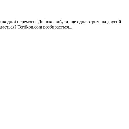
и жодної перемоги. Дві вже вибули, ще одна отримала другий
ється? Terrikon.com розбирається...