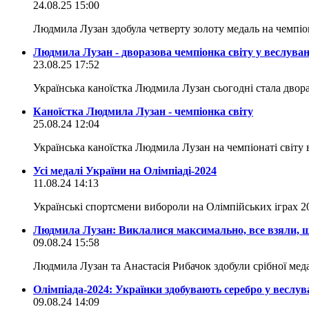
24.08.25 15:00
Людмила Лузан здобула четверту золоту медаль на чемпіона
Людмила Лузан - дворазова чемпіонка світу у веслуван
23.08.25 17:52
Українська каноїстка Людмила Лузан сьогодні стала двор
Каноїстка Людмила Лузан - чемпіонка світу
25.08.24 12:04
Українська каноїстка Людмила Лузан на чемпіонаті світу 
Усі медалі України на Олімпіаді-2024
11.08.24 14:13
Українські спортсмени вибороли на Олімпійських іграх 20
Людмила Лузан: Виклалися максимально, все взяли, щ
09.08.24 15:58
Людмила Лузан та Анастасія Рибачок здобули срібної мед
Олімпіада-2024: Українки здобувають серебро у веслув
09.08.24 14:09