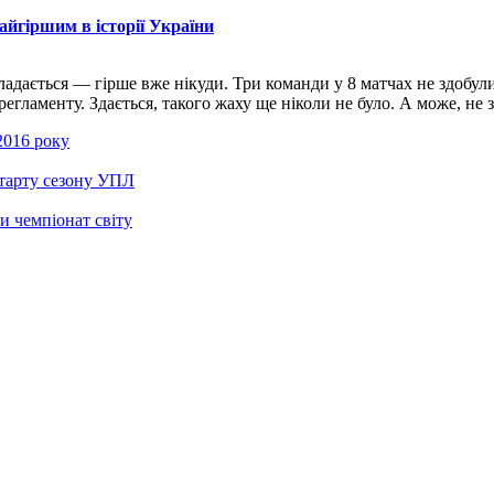
айгіршим в історії України
адається — гірше вже нікуди. Три команди у 8 матчах не здобул
аменту. Здається, такого жаху ще ніколи не було. А може, не зда
 2016 року
старту сезону УПЛ
и чемпіонат світу