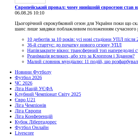
Європейський провал: чому нинішній євросезон став н
06.08.26 10:10
Цьогорічний єврокубковий сезон для України поки що скл
шанс лише завдяки поблажливим положенням сучасного регл
10 дебютів за 10 років: усі нові стадіони УПЛ після
36-й стартує: до початку нового сезону УПЛ
Напівзакрите вікно: трансферний топ напередодні 
Реанімація великих, або хто за Клоппом і Зіданом?
Малий словник мундіалю: 11 подій, що розфарбувал
Новини Футболу
Футбол 2026
ЧС 2026
Ліга Націй УЄФА
Клубний Чемпіонат Світу 2025
Євро U21
Ліга Чемпіонів
Ліга Європи
Ліга Конференцій
Кубок Лібертадорес
Футбол Онлайн
Livescore