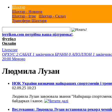
Шахтар
Шахтар - Новини
Шахтар - Ігри
/
Шахтар - Склад
Трансфери Шахтаря
terrikon.com потрібна ваша підтримка!
.
Футбол
Онлайн
Livescore
ОРХУС
2
САБАХ
1
закінчився
БРАНН
0
АПОЛЛОН
1
закінчив
20:00
Megogo
Людмила Лузан
НОК України визначив найкращих спортсменів і трене
02.09.25 10:23
Людмила Лузан завоювала звання "Найкраща спортсменка с
байдарках і каное.
Веслування: Людмила Лузан встановила рекорд чемпіо