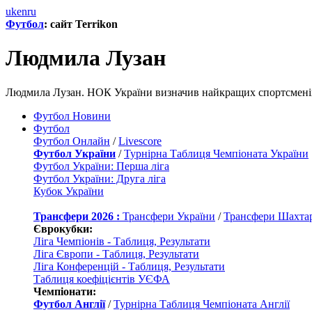
uk
en
ru
Футбол
: сайт Terrikon
Людмила Лузан
Людмила Лузан. НОК України визначив найкращих спортсменів 
Футбол Новини
Футбол
Футбол Онлайн
/
Livescore
Футбол України
/
Турнірна Таблиця Чемпіоната України
Футбол України: Перша ліга
Футбол України: Друга ліга
Кубок України
Трансфери 2026 :
Трансфери України
/
Трансфери Шахта
Єврокубки:
Ліга Чемпіонів - Таблиця, Результати
Ліга Європи - Таблиця, Результати
Ліга Конференцій - Таблиця, Результати
Таблиця коефіцієнтів УЄФА
Чемпіонати:
Футбол Англії
/
Турнірна Таблиця Чемпіоната Англії