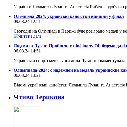
Українки Людмила Лузан та Анастасія Рибачок здобули срі
Олімпіада-2024: українські каноїстки вийшли у фінал
09.08.24 12:51
Сьогодні на Олімпіаді в Парижі буде розіграно медалі у в
Людмила Лузан: Пройшли у півфіналу ОІ, будемо далі
06.08.24 14:51
Українська спортсменка Людмила Лузан прокоментувала ви
Олимпиада-2024: с надеждой на медаль украинские к
06.08.24 13:21
Відомі українські каноїстки Людмила Лузан та Анастасія 
Чтиво Терикона