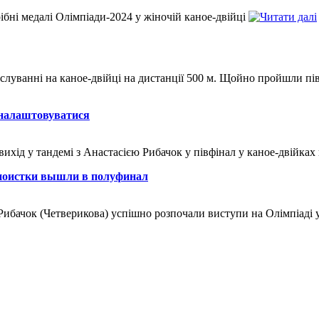
бні медалі Олімпіади-2024 у жіночій каное-двійці
еслуванні на каное-двійці на дистанції 500 м. Щойно пройшли півф
 налаштовуватися
хід у тандемі з Анастасією Рибачок у півфінал у каное-двійках 
аноистки вышли в полуфинал
Рибачок (Четверикова) успішно розпочали виступи на Олімпіаді у