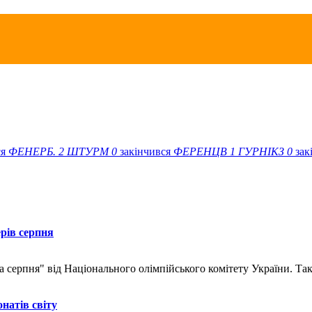
ся
ФЕНЕРБ.
2
ШТУРМ
0
закінчився
ФЕРЕНЦВ
1
ГУРНІКЗ
0
зак
рів серпня
ерпня" від Національного олімпійського комітету України. Таким
натів світу