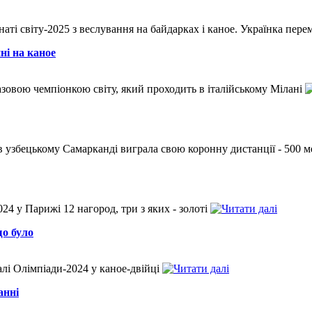
ті світу-2025 з веслування на байдарках і каное. Українка пере
ні на каное
азовою чемпіонкою світу, який проходить в італійському Мілані
в узбецькому Самарканді виграла свою коронну дистанції - 500 м
24 у Парижі 12 нагород, три з яких - золоті
о було
алі Олімпіади-2024 у каное-двійці
анні