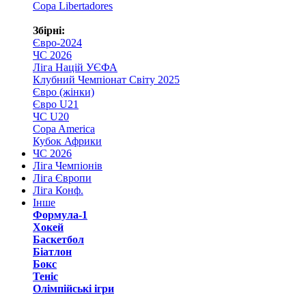
Copa Libertadores
Збірні:
Євро-2024
ЧС 2026
Ліга Націй УЄФА
Клубний Чемпіонат Світу 2025
Євро (жінки)
Євро U21
ЧС U20
Copa America
Кубок Африки
ЧС 2026
Ліга Чемпіонів
Ліга Європи
Ліга Конф.
Інше
Формула-1
Хокей
Баскетбол
Біатлон
Бокс
Теніс
Олімпійські ігри