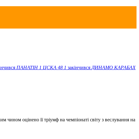
інчився
ПАНАТІН
1
ЦСКА 48
1
закінчився
ДИНАМО
КАРАБАХ
 чином оцінено її тріумф на чемпіонаті світу з веслування на