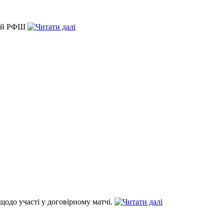
ький РФШ
 щодо участі у договірному матчі.