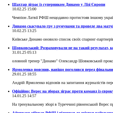
Шахтар зіграє із суперником Динамо у Лізі Європи
10.02.25 15:00
Чемпіон Латвії РФШ нещодавно протистояв іншому украї
Динамо скасувало гру з румунами та проведе два матчі
10.02.25 13:25
Київське Динамо оновило список своїх спаринг-партнері
Шовковський: Розраховували не на такий результат, 
31.01.25 05:13
оловний тренер "Динамо" Олександр Шовковський проком
Ярмоленко пояснив, навіщо поголився перед фінальни
29.01.25 18:55
Андрій Ярмоленко відповів на запитання журналістів п
Офіційно: Верес на зборах зіграє проти команд із єврок
14.01.25 14:57
На тренувальному зборі в Туреччині рівненський Верес п
Айнтрахт обіграв РФШ і піднявся до шістки найкращи