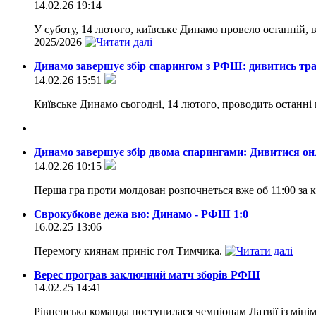
14.02.26 19:14
У суботу, 14 лютого, київське Динамо провело останній, 
2025/2026
Динамо завершує збір спарингом з РФШ: дивитись тр
14.02.26 15:51
Київське Динамо сьогодні, 14 лютого, проводить останні
Динамо завершує збір двома спарингами: Дивитися онл
14.02.26 10:15
Перша гра проти молдован розпочнеться вже об 11:00 за 
Єврокубкове дежа вю: Динамо - РФШ 1:0
16.02.25 13:06
Перемогу киянам приніс гол Тимчика.
Верес програв заключний матч зборів РФШ
14.02.25 14:41
Рівненська команда поступилася чемпіонам Латвії із міні