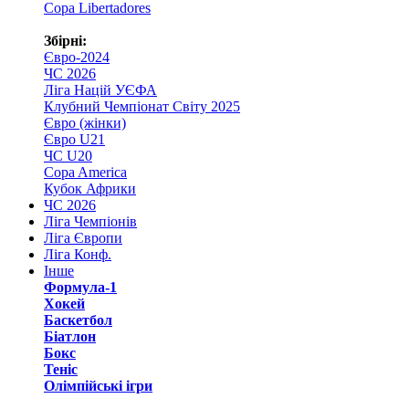
Copa Libertadores
Збірні:
Євро-2024
ЧС 2026
Ліга Націй УЄФА
Клубний Чемпіонат Світу 2025
Євро (жінки)
Євро U21
ЧС U20
Copa America
Кубок Африки
ЧС 2026
Ліга Чемпіонів
Ліга Європи
Ліга Конф.
Інше
Формула-1
Хокей
Баскетбол
Біатлон
Бокс
Теніс
Олімпійські ігри