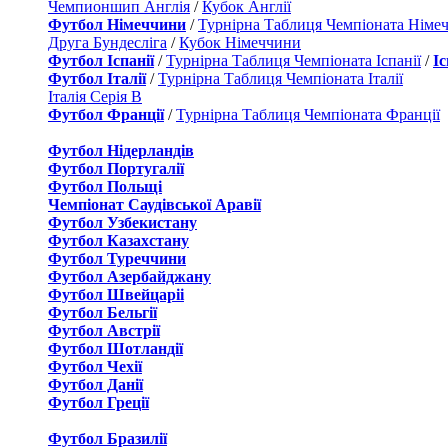
Чемпионшип Англія
/
Кубок Англії
Футбол Німеччини
/
Турнірна Таблиця Чемпіоната Німе
Друга Бундесліга
/
Кубок Німеччини
Футбол Іспанії
/
Турнірна Таблиця Чемпіоната Іспанії
/
І
Футбол Італії
/
Турнірна Таблиця Чемпіоната Італії
Італія Серія B
Футбол Франції
/
Турнірна Таблиця Чемпіоната Франції
Футбол Нідерландiв
Футбол Португалії
Футбол Польщі
Чемпіонат Саудівської Аравії
Футбол Узбекистану
Футбол Казахстану
Футбол Туреччини
Футбол Азербайджану
Футбол Швейцаріі
Футбол Бельгії
Футбол Австрії
Футбол Шотландії
Футбол Чехії
Футбол Данії
Футбол Греції
Футбол Бразилії