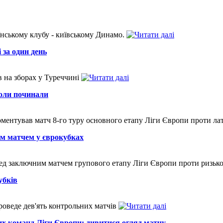
нському клубу - київському Динамо.
 за один день
в на зборах у Туреччині
коли починали
ентував матч 8-го туру основного етапу Ліги Європи проти л
м матчем у єврокубках
еред заключним матчем групового етапу Ліги Європи проти ризь
убків
роведе дев'ять контрольних матчів
х команд Ліги Європи: дивитися огляд матчу