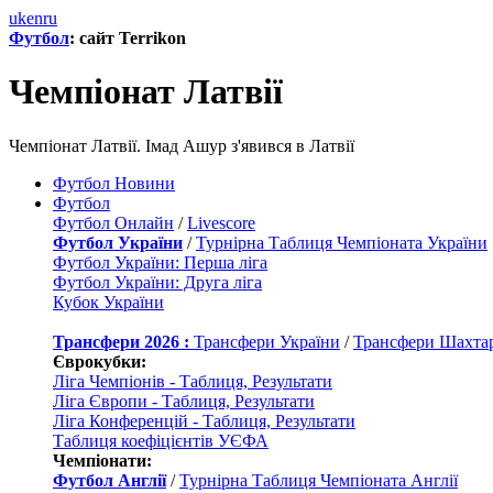
uk
en
ru
Футбол
: сайт Terrikon
Чемпiонат Латвiї
Чемпiонат Латвiї. Імад Ашур з'явився в Латвії
Футбол Новини
Футбол
Футбол Онлайн
/
Livescore
Футбол України
/
Турнірна Таблиця Чемпіоната України
Футбол України: Перша ліга
Футбол України: Друга ліга
Кубок України
Трансфери 2026 :
Трансфери України
/
Трансфери Шахта
Єврокубки:
Ліга Чемпіонів - Таблиця, Результати
Ліга Європи - Таблиця, Результати
Ліга Конференцій - Таблиця, Результати
Таблиця коефіцієнтів УЄФА
Чемпіонати:
Футбол Англії
/
Турнірна Таблиця Чемпіоната Англії