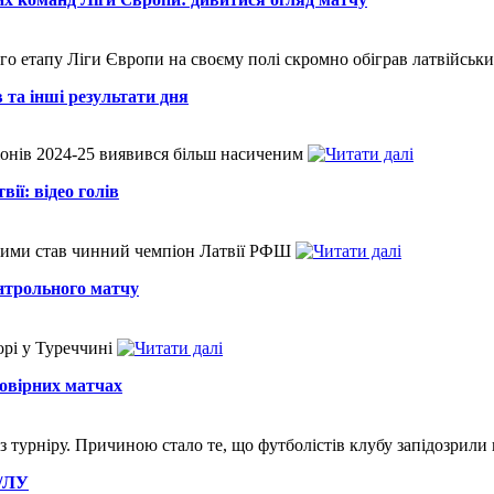
го етапу Ліги Європи на своєму полі скромно обіграв латвійс
в та інші результати дня
іонів 2024-25 виявився більш насиченим
ії: відео голів
 зими став чинний чемпіон Латвії РФШ
нтрольного матчу
орі у Туреччині
говірних матчах
з турніру. Причиною стало те, що футболістів клубу запідозрили
а/ЛУ