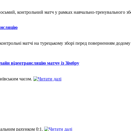
восьмий, контрольний матч у рамках навчально-тренувального збо
ансляцію
 контрольні матчі на турецькому зборі перед поверненням додом
айн відеотрансляцію матчу із Зімбру
київським часом.
мальним рахунком 0:1.