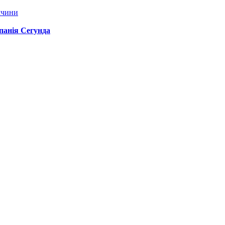
ччини
спанія Сегунда