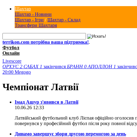
Шахтар
Шахтар - Новини
Шахтар - Ігри
/
Шахтар - Склад
Трансфери Шахтаря
terrikon.com потрібна ваша підтримка!
.
Футбол
Онлайн
Livescore
ОРХУС
2
САБАХ
1
закінчився
БРАНН
0
АПОЛЛОН
1
закінчив
20:00
Megogo
Чемпiонат Латвiї
Імад Ашур з'явився в Латвії
10.06.26 12:33
Латвійський футбольний клуб Лієпая офіційно оголосив 
повернувся у професійний футбол після року повної відсу
Динамо завершує збори другою перемогою за день