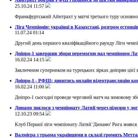
25.10.24 11:57
Франкфуртський Айнтрахт у матчі третього туру основно
Ліга Чемпіонів: українці в Казахстані, розгром естонці
11.07.24 01:14
Другий день першого кваліфікаційного раунду Ліги чемп
Дніпро-1 завершив збори перемогою над чемпіоном Латв
16.02.24 14:15
Заключним суперником на турецьких зірках дніпрян цієї
Дніпро-1 - РФШ: дивитись онлайн відеотрансляцію ко
16.02.24 11:00
Дніпро-1 сьогодні проведе черговий матч на зимовому зб
Динамо знялося з чемпіонату Латвії через підозри у до
12.10.23 09:54
Клуб Першої ліги чемпіонату Латвії 'Динамо' Рига знявся 
Валмієра з трьома українцями в складі громить Метт