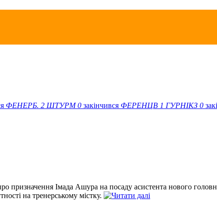
ся
ФЕНЕРБ.
2
ШТУРМ
0
закінчився
ФЕРЕНЦВ
1
ГУРНІКЗ
0
зак
про призначення Імада Ашура на посаду асистента нового головн
тності на тренерському містку.