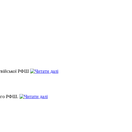
атвійської РФШ
кого РФШ.