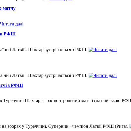
о матчу
оти РФШ
ни і Латвії - Шахтар зустрічається з РФШ.
ни і Латвії - Шахтар зустрічається з РФШ.
атчі з РФШ
і в Туреччині Шахтар зіграє контрольний матч із латвійською Р
 на зборах у Туреччині. Суперник - чемпіон Латвії РФШ (Рига).