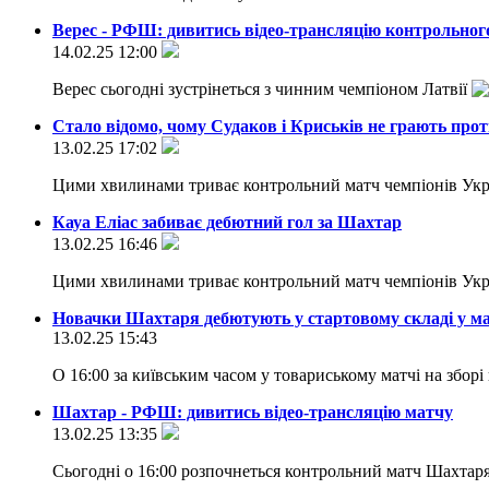
Верес - РФШ: дивитись відео-трансляцію контрольног
14.02.25 12:00
Верес сьогодні зустрінеться з чинним чемпіоном Латвії
Стало відомо, чому Судаков і Криськів не грають пр
13.02.25 17:02
Цими хвилинами триває контрольний матч чемпіонів Украї
Кауа Еліас забиває дебютний гол за Шахтар
13.02.25 16:46
Цими хвилинами триває контрольний матч чемпіонів Украї
Новачки Шахтаря дебютують у стартовому складі у м
13.02.25 15:43
О 16:00 за київським часом у товариському матчі на збор
Шахтар - РФШ: дивитись відео-трансляцію матчу
13.02.25 13:35
Сьогодні о 16:00 розпочнеться контрольний матч Шахтаря