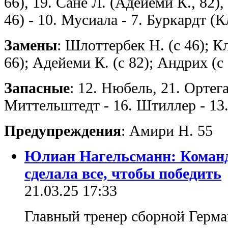
66), 19. Сане Л. (Адейеми К., 82)
46) - 10. Мусиала - 7. Буркардт (
Замены
: Шлоттербек Н. (с 46); К
66); Адейеми К. (с 82); Андрих (с
Запасные
: 12. Нюбель, 21. Ортега
Миттельштедт - 16. Штиллер - 13
Предупреждения
: Амири Н. 55
Юлиан Нагельсманн: Команд
сделала все, чтобы победить
21.03.25 17:33
Главный тренер сборной Герм