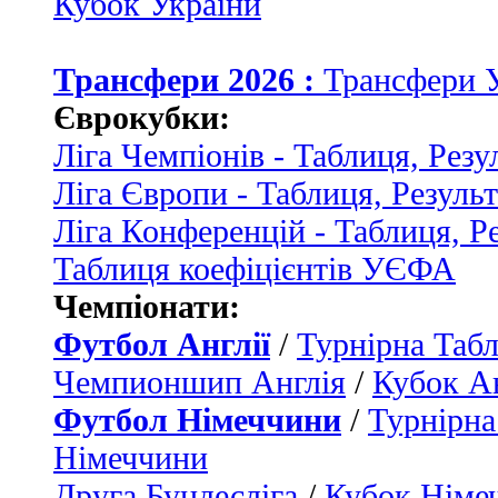
Кубок України
Трансфери 2026 :
Трансфери 
Єврокубки:
Ліга Чемпіонів - Таблиця, Резу
Ліга Європи - Таблиця, Резуль
Ліга Конференцій - Таблиця, Р
Таблиця коефіцієнтів УЄФА
Чемпіонати:
Футбол Англії
/
Турнірна Табл
Чемпионшип Англія
/
Кубок Ан
Футбол Німеччини
/
Турнірна
Німеччини
Друга Бундесліга
/
Кубок Німе