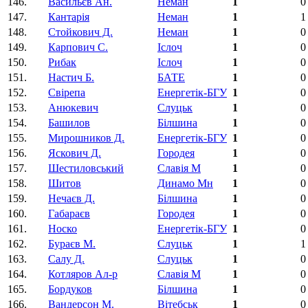
146.
Васильєв Ан.
Неман
1
0
147.
Кантарія
Неман
1
1
148.
Стойкович Д.
Неман
1
0
149.
Карпович С.
Іслоч
1
0
150.
Рибак
Іслоч
1
0
151.
Настич Б.
БАТЕ
1
0
152.
Свірепа
Енергетік-БГУ
1
0
153.
Анюкевич
Слуцьк
1
0
154.
Башилов
Білшина
1
0
155.
Мирошников Д.
Енергетік-БГУ
1
0
156.
Яскович Д.
Городея
1
0
157.
Шестиловський
Славія М
1
0
158.
Шитов
Динамо Мн
1
0
159.
Нечаєв Д.
Білшина
1
0
160.
Габараєв
Городея
1
0
161.
Носко
Енергетік-БГУ
1
0
162.
Бураєв М.
Слуцьк
1
1
163.
Салу Д.
Слуцьк
1
0
164.
Котляров Ал-р
Славія М
1
0
165.
Бордуков
Білшина
1
0
166.
Вандерсон М.
Вітебськ
1
0