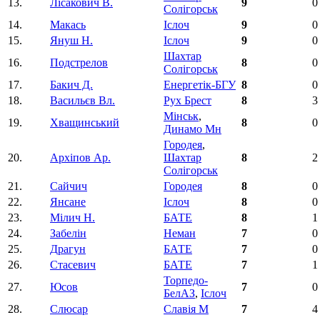
13.
Лісакович В.
9
0
Солігорськ
14.
Макась
Іслоч
9
0
15.
Януш Н.
Іслоч
9
0
Шахтар
16.
Подстрелов
8
0
Солігорськ
17.
Бакич Д.
Енергетік-БГУ
8
0
18.
Васильєв Вл.
Рух Брест
8
3
Мінськ
,
19.
Хващинський
8
0
Динамо Мн
Городея
,
20.
Архіпов Ар.
Шахтар
8
2
Солігорськ
21.
Сайчич
Городея
8
0
22.
Янсане
Іслоч
8
0
23.
Мілич Н.
БАТЕ
8
1
24.
Забелін
Неман
7
0
25.
Драгун
БАТЕ
7
0
26.
Стасевич
БАТЕ
7
1
Торпедо-
27.
Юсов
7
0
БелАЗ
,
Іслоч
28.
Слюсар
Славія М
7
4