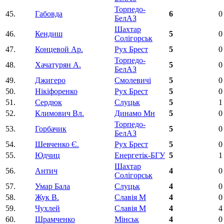
Торпедо-
45.
Габовда
6
0
БелАЗ
Шахтар
46.
Кендиш
5
0
Солігорськ
47.
Концевой Ар.
Рух Брест
5
0
Торпедо-
48.
Хачатурян А.
5
0
БелАЗ
49.
Джигеро
Смолевичі
5
0
50.
Нікіфоренко
Рух Брест
5
0
51.
Сердюк
Слуцьк
5
1
52.
Климович Вл.
Динамо Мн
5
0
Торпедо-
53.
Горбачик
5
0
БелАЗ
54.
Шевченко Є.
Рух Брест
5
0
55.
Юдчиц
Енергетік-БГУ
5
1
Шахтар
56.
Антич
4
0
Солігорськ
57.
Умар Бала
Слуцьк
4
0
58.
Жук В.
Славія М
4
0
59.
Чухлей
Славія М
4
4
60.
Шрамченко
Мінськ
4
0