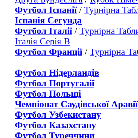
Футбол Іспанії
/
Турнірна Таб
Іспанія Сегунда
Футбол Італії
/
Турнірна Табли
Італія Серія B
Футбол Франції
/
Турнірна Та
Футбол Нідерландiв
Футбол Португалії
Футбол Польщі
Чемпіонат Саудівської Аравії
Футбол Узбекистану
Футбол Казахстану
Футбол Туреччини