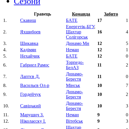
Сезони
Гравець
Команда
Забито
1.
Скавиш
БАТЕ
17
1
Енергетік-БГУ
,
2.
Яхшибоев
Шахтар
16
4
Солігорськ
3.
Шикавка
Динамо Мн
12
5
4.
Кадімян
Неман
12
1
5.
Нехайчик
БАТЕ
12
0
Торпедо-
6.
Габриел Рамос
11
2
БелАЗ
Динамо-
7.
Лаптєв Д.
11
0
Берестя
8.
Васильєв Ол-р
Мінськ
10
7
Динамо-
9.
Гордейчук
10
2
Берестя
Динамо-
10.
Савіцький
10
3
Берестя
11.
Марушич З.
Неман
9
0
12.
Ніколаєску І.
Вітебськ
9
3
Шахтар