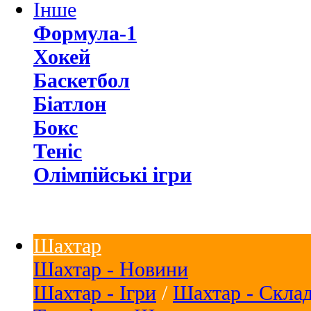
Інше
Формула-1
Хокей
Баскетбол
Біатлон
Бокс
Теніс
Олімпійські ігри
Шахтар
Шахтар - Новини
Шахтар - Ігри
/
Шахтар - Скла