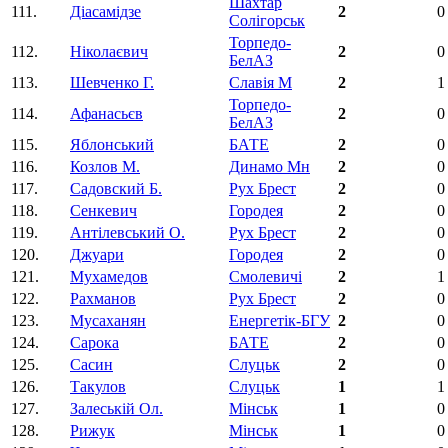
Шахтар
111.
Діасамідзе
2
0
Солігорськ
Торпедо-
112.
Ніколаєвич
2
0
БелАЗ
113.
Шевченко Г.
Славія М
2
1
Торпедо-
114.
Афанасьєв
2
0
БелАЗ
115.
Яблонський
БАТЕ
2
0
116.
Козлов М.
Динамо Мн
2
0
117.
Садовский Б.
Рух Брест
2
0
118.
Сенкевич
Городея
2
0
119.
Антілевський О.
Рух Брест
2
0
120.
Джуари
Городея
2
0
121.
Мухамедов
Смолевичі
2
1
122.
Рахманов
Рух Брест
2
0
123.
Мусаханян
Енергетік-БГУ
2
0
124.
Сарока
БАТЕ
2
0
125.
Сасин
Слуцьк
2
0
126.
Такулов
Слуцьк
1
1
127.
Залеській Ол.
Мінськ
1
0
128.
Рижук
Мінськ
1
0