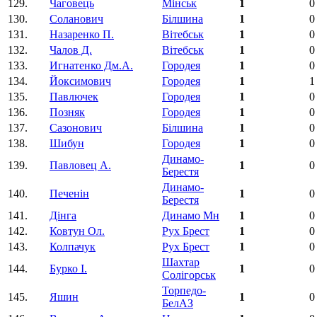
129.
Чаговець
Мінськ
1
0
130.
Соланович
Білшина
1
0
131.
Назаренко П.
Вітебськ
1
0
132.
Чалов Д.
Вітебськ
1
0
133.
Игнатенко Дм.А.
Городея
1
0
134.
Йоксимович
Городея
1
1
135.
Павлючек
Городея
1
0
136.
Позняк
Городея
1
0
137.
Сазонович
Білшина
1
0
138.
Шибун
Городея
1
0
Динамо-
139.
Павловец А.
1
0
Берестя
Динамо-
140.
Печенін
1
0
Берестя
141.
Дінга
Динамо Мн
1
0
142.
Ковтун Ол.
Рух Брест
1
0
143.
Колпачук
Рух Брест
1
0
Шахтар
144.
Бурко І.
1
0
Солігорськ
Торпедо-
145.
Яшин
1
0
БелАЗ