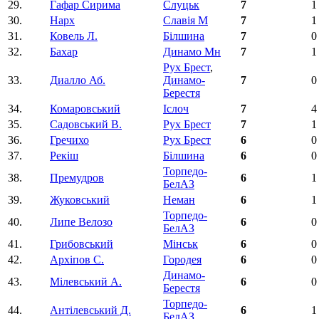
29.
Гафар Сирима
Слуцьк
7
1
30.
Нарх
Славія М
7
1
31.
Ковель Л.
Білшина
7
0
32.
Бахар
Динамо Мн
7
1
Рух Брест
,
33.
Диалло Аб.
Динамо-
7
0
Берестя
34.
Комаровський
Іслоч
7
4
35.
Садовський В.
Рух Брест
7
1
36.
Гречихо
Рух Брест
6
0
37.
Рекiш
Білшина
6
0
Торпедо-
38.
Премудров
6
1
БелАЗ
39.
Жуковський
Неман
6
1
Торпедо-
40.
Липе Велозо
6
0
БелАЗ
41.
Грибовський
Мінськ
6
0
42.
Архіпов С.
Городея
6
0
Динамо-
43.
Мілевський А.
6
0
Берестя
Торпедо-
44.
Антілевський Д.
6
1
БелАЗ