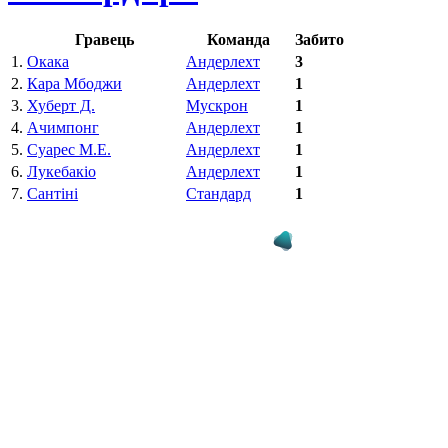
Гравець
Команда
Забито
1.
Окака
Андерлехт
3
2.
Кара Мбоджи
Андерлехт
1
3.
Хуберт Д.
Мускрон
1
4.
Ачимпонг
Андерлехт
1
5.
Суарес М.Е.
Андерлехт
1
6.
Лукебакіо
Андерлехт
1
7.
Сантіні
Стандард
1