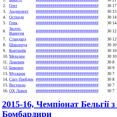
2.
Гент
#
#
#
#
#
#
#
#
#
#
#
#
#
#
#
#
#
#
#
#
#
#
#
#
#
#
#
#
#
#
30
17
3.
Андерлехт
#
#
#
#
#
#
#
#
#
#
#
#
#
#
#
#
#
#
#
#
#
#
#
#
#
#
#
#
#
#
30
15
4.
Остенде
#
#
#
#
#
#
#
#
#
#
#
#
#
#
#
#
#
#
#
#
#
#
#
#
#
#
#
#
#
#
30
14
5.
Генк
#
#
#
#
#
#
#
#
#
#
#
#
#
#
#
#
#
#
#
#
#
#
#
#
#
#
#
#
#
#
30
14
Зюлте-
6.
#
#
#
#
#
#
#
#
#
#
#
#
#
#
#
#
#
#
#
#
#
#
#
#
#
#
#
#
#
#
30
12
Варегем
7.
Стандард
#
#
#
#
#
#
#
#
#
#
#
#
#
#
#
#
#
#
#
#
#
#
#
#
#
#
#
#
#
#
30
12
8.
Шарлеруа
#
#
#
#
#
#
#
#
#
#
#
#
#
#
#
#
#
#
#
#
#
#
#
#
#
#
#
#
#
#
30
10
9.
Кортрейк
#
#
#
#
#
#
#
#
#
#
#
#
#
#
#
#
#
#
#
#
#
#
#
#
#
#
#
#
#
#
30
10
10.
Мехелен
#
#
#
#
#
#
#
#
#
#
#
#
#
#
#
#
#
#
#
#
#
#
#
#
#
#
#
#
#
#
30
10
11.
Локерен
#
#
#
#
#
#
#
#
#
#
#
#
#
#
#
#
#
#
#
#
#
#
#
#
#
#
#
#
#
#
30
8
12.
Беверен
#
#
#
#
#
#
#
#
#
#
#
#
#
#
#
#
#
#
#
#
#
#
#
#
#
#
#
#
#
#
30
9
13.
Мускрон
#
#
#
#
#
#
#
#
#
#
#
#
#
#
#
#
#
#
#
#
#
#
#
#
#
#
#
#
#
#
30
7
14.
Сінт-Трейден
#
#
#
#
#
#
#
#
#
#
#
#
#
#
#
#
#
#
#
#
#
#
#
#
#
#
#
#
#
#
30
8
15.
Вестерло
#
#
#
#
#
#
#
#
#
#
#
#
#
#
#
#
#
#
#
#
#
#
#
#
#
#
#
#
#
#
30
7
16.
ОХ Левен
#
#
#
#
#
#
#
#
#
#
#
#
#
#
#
#
#
#
#
#
#
#
#
#
#
#
#
#
#
#
30
7
2015-16, Чемпіонат Бельгії 
Бомбардири