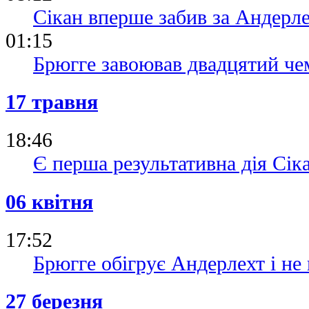
Сікан вперше забив за Андерл
01:15
Брюгге завоював двадцятий чем
17 травня
18:46
Є перша результативна дія Сік
06 квітня
17:52
Брюгге обігрує Андерлехт і не
27 березня