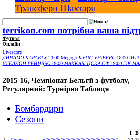
Трансфери Шахтаря
terrikon.com потрібна ваша під
Футбол
Онлайн
Livescore
ДИНАМО
КАРАБАХ
20:00
Megogo
КУПС
УНІВЕРС
18:00
ІНТЕ
ЯГЕЛЛОН
РЕЙНДЖ.
19:00
МАККАБІ
ЦСКА СФ
19:00
ГІК
МА
2015-16, Чемпіонат Бельгії з футболу,
Регулярний: Турнірна Таблиця
Бомбардири
Сезони
І
В
1.
Брюгге
#
#
#
#
#
#
#
#
#
#
#
#
#
#
#
#
#
#
#
#
#
#
#
#
#
#
#
#
#
#
30
21