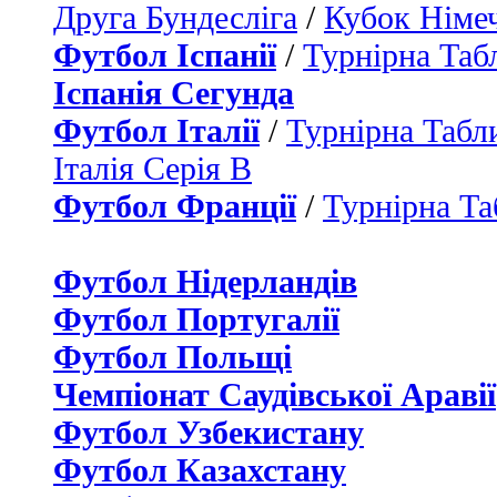
Друга Бундесліга
/
Кубок Німе
Футбол Іспанії
/
Турнірна Таб
Іспанія Сегунда
Футбол Італії
/
Турнірна Табли
Італія Серія B
Футбол Франції
/
Турнірна Та
Футбол Нідерландiв
Футбол Португалії
Футбол Польщі
Чемпіонат Саудівської Аравії
Футбол Узбекистану
Футбол Казахстану