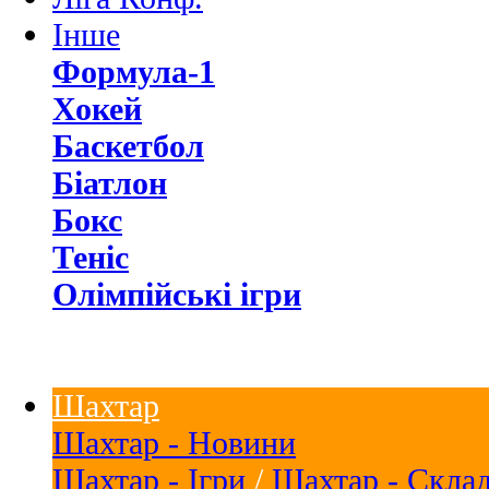
Інше
Формула-1
Хокей
Баскетбол
Біатлон
Бокс
Теніс
Олімпійські ігри
Шахтар
Шахтар - Новини
Шахтар - Ігри
/
Шахтар - Скла