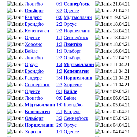
Люнгбю
0:1
Сеннер'юск
21.04.21
Ольборг
3:2
Оденсе
21.04.21
Рандерс
0:0
Мідтьюлланн
19.04.21
Брондбю
2:2
Орхус
18.04.21
Копенгаген
2:2
Норшелланн
18.04.21
Оденсе
1:1
Сеннер'юск
18.04.21
Хорсенс
1:3
Люнгбю
18.04.21
Вайле
1:1
Ольборг
16.04.21
Люнгбю
2:2
Ольборг
12.04.21
Орхус
1:4
Мідтьюлланн
11.04.21
Брондбю
1:3
Копенгаген
11.04.21
Рандерс
3:4
Норшелланн
11.04.21
Сеннер'юск
2:3
Хорсенс
11.04.21
Оденсе
0:1
Вайле
09.04.21
Люнгбю
0:0
Вайле
06.04.21
Мідтьюлланн
1:0
Брондбю
05.04.21
Копенгаген
2:1
Рандерс
05.04.21
Ольборг
3:2
Сеннер'юск
05.04.21
Норшелланн
2:0
Орхус
04.04.21
Хорсенс
1:1
Оденсе
04.04.21