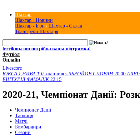
Шахтар
Шахтар - Новини
Шахтар - Ігри
/
Шахтар - Склад
Трансфери Шахтаря
terrikon.com потрібна ваша підтримка!
.
Футбол
Онлайн
Livescore
ЮКСА
1
НИВА Т
0
закінчився
ЗБРОЙОВ
СЛОВАН
20:00
АЛЬТ
ЕШТУРІЛ
ФАМАЛІК
22:15
2020-21, Чемпіонат Данії: Роз
Чемпионат Данії
Таблиця
Матчi
Бомбардири
Сезони