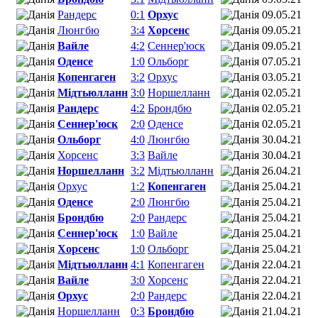
Рандерс
0:1
Орхус
09.05.21
Люнгбю
3:4
Хорсенс
09.05.21
Вайле
4:2
Сеннер'юск
09.05.21
Оденсе
1:0
Ольборг
07.05.21
Копенгаген
3:2
Орхус
03.05.21
Мідтьюлланн
3:0
Норшелланн
02.05.21
Рандерс
4:2
Брондбю
02.05.21
Сеннер'юск
2:0
Оденсе
02.05.21
Ольборг
4:0
Люнгбю
30.04.21
Хорсенс
3:3
Вайле
30.04.21
Норшелланн
3:2
Мідтьюлланн
26.04.21
Орхус
1:2
Копенгаген
25.04.21
Оденсе
2:0
Люнгбю
25.04.21
Брондбю
2:0
Рандерс
25.04.21
Сеннер'юск
1:0
Вайле
25.04.21
Хорсенс
1:0
Ольборг
25.04.21
Мідтьюлланн
4:1
Копенгаген
22.04.21
Вайле
3:0
Хорсенс
22.04.21
Орхус
2:0
Рандерс
22.04.21
Норшелланн
0:3
Брондбю
21.04.21