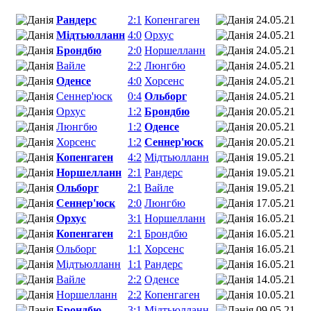
Рандерс
2:1
Копенгаген
24.05.21
Мідтьюлланн
4:0
Орхус
24.05.21
Брондбю
2:0
Норшелланн
24.05.21
Вайле
2:2
Люнгбю
24.05.21
Оденсе
4:0
Хорсенс
24.05.21
Сеннер'юск
0:4
Ольборг
24.05.21
Орхус
1:2
Брондбю
20.05.21
Люнгбю
1:2
Оденсе
20.05.21
Хорсенс
1:2
Сеннер'юск
20.05.21
Копенгаген
4:2
Мідтьюлланн
19.05.21
Норшелланн
2:1
Рандерс
19.05.21
Ольборг
2:1
Вайле
19.05.21
Сеннер'юск
2:0
Люнгбю
17.05.21
Орхус
3:1
Норшелланн
16.05.21
Копенгаген
2:1
Брондбю
16.05.21
Ольборг
1:1
Хорсенс
16.05.21
Мідтьюлланн
1:1
Рандерс
16.05.21
Вайле
2:2
Оденсе
14.05.21
Норшелланн
2:2
Копенгаген
10.05.21
Брондбю
3:1
Мідтьюлланн
09.05.21