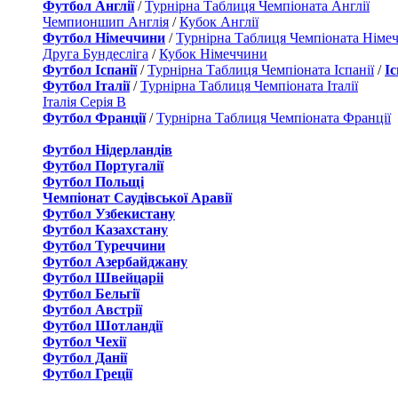
Футбол Англії
/
Турнірна Таблиця Чемпіоната Англії
Чемпионшип Англія
/
Кубок Англії
Футбол Німеччини
/
Турнірна Таблиця Чемпіоната Німе
Друга Бундесліга
/
Кубок Німеччини
Футбол Іспанії
/
Турнірна Таблиця Чемпіоната Іспанії
/
І
Футбол Італії
/
Турнірна Таблиця Чемпіоната Італії
Італія Серія B
Футбол Франції
/
Турнірна Таблиця Чемпіоната Франції
Футбол Нідерландiв
Футбол Португалії
Футбол Польщі
Чемпіонат Саудівської Аравії
Футбол Узбекистану
Футбол Казахстану
Футбол Туреччини
Футбол Азербайджану
Футбол Швейцаріі
Футбол Бельгії
Футбол Австрії
Футбол Шотландії
Футбол Чехії
Футбол Данії
Футбол Греції