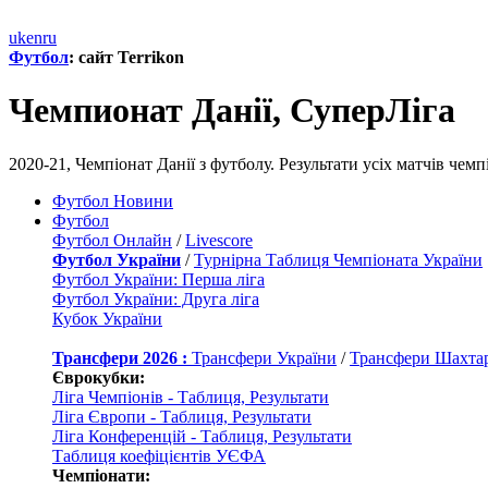
uk
en
ru
Футбол
: сайт Terrikon
Чемпионат Данії, СуперЛіга
2020-21, Чемпіонат Данії з футболу. Результати усіх матчів чемп
Футбол Новини
Футбол
Футбол Онлайн
/
Livescore
Футбол України
/
Турнірна Таблиця Чемпіоната України
Футбол України: Перша ліга
Футбол України: Друга ліга
Кубок України
Трансфери 2026 :
Трансфери України
/
Трансфери Шахта
Єврокубки:
Ліга Чемпіонів - Таблиця, Результати
Ліга Європи - Таблиця, Результати
Ліга Конференцій - Таблиця, Результати
Таблиця коефіцієнтів УЄФА
Чемпіонати: