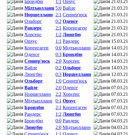
Брондбю
1:1
Орхус
21.03.21
Мідтьюлланн
5:0
Вайле
21.03.21
Норшелланн
2:1
Сеннер'юск
21.03.21
Ольборг
0:2
Оденсе
21.03.21
Рандерс
2:1
Копенгаген
21.03.21
Хорсенс
1:2
Люнгбю
21.03.21
Орхус
1:1
Рандерс
15.03.21
Копенгаген
0:0
Мідтьюлланн
14.03.21
Оденсе
0:3
Брондбю
14.03.21
Сеннер'юск
2:0
Хорсенс
14.03.21
Вайле
0:2
Ольборг
14.03.21
Люнгбю
0:3
Норшелланн
12.03.21
Ольборг
1:0
Сеннер'юск
08.03.21
Вайле
2:0
Оденсе
07.03.21
Норшелланн
2:2
Хорсенс
07.03.21
Мідтьюлланн
0:1
Орхус
07.03.21
Брондбю
2:1
Копенгаген
07.03.21
Рандерс
1:2
Люнгбю
07.03.21
Брондбю
0:0
Рандерс
04.03.21
Люнгбю
2:0
Мідтьюлланн
04.03.21
Сеннер'юск
1:1
Оденсе
04.03.21