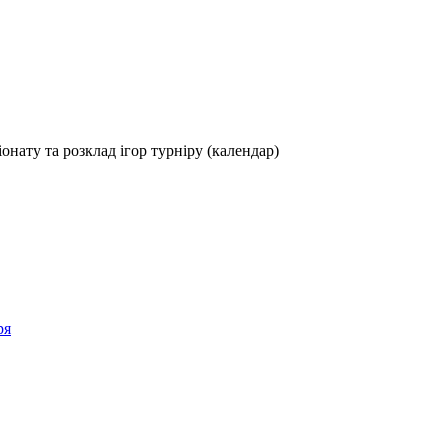
іонату та розклад ігор турніру (календар)
ря