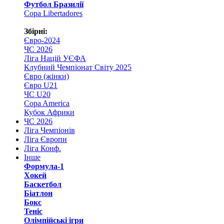
Футбол Бразилії
Copa Libertadores
Збірні:
Євро-2024
ЧС 2026
Ліга Націй УЄФА
Клубний Чемпіонат Світу 2025
Євро (жінки)
Євро U21
ЧС U20
Copa America
Кубок Африки
ЧС 2026
Ліга Чемпіонів
Ліга Європи
Ліга Конф.
Інше
Формула-1
Хокей
Баскетбол
Біатлон
Бокс
Теніс
Олімпійські ігри