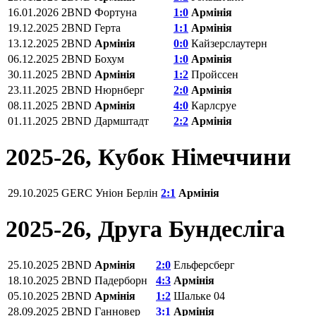
16.01.2026
2BND
Фортуна
1:0
Армінія
19.12.2025
2BND
Герта
1:1
Армінія
13.12.2025
2BND
Армінія
0:0
Кайзерслаутерн
06.12.2025
2BND
Бохум
1:0
Армінія
30.11.2025
2BND
Армінія
1:2
Пройссен
23.11.2025
2BND
Нюрнберг
2:0
Армінія
08.11.2025
2BND
Армінія
4:0
Карлсруе
01.11.2025
2BND
Дармштадт
2:2
Армінія
2025-26, Кубок Німеччини
29.10.2025
GERC
Уніон Берлін
2:1
Армінія
2025-26, Друга Бундесліга
25.10.2025
2BND
Армінія
2:0
Ельферсберг
18.10.2025
2BND
Падерборн
4:3
Армінія
05.10.2025
2BND
Армінія
1:2
Шальке 04
28.09.2025
2BND
Ганновер
3:1
Армінія