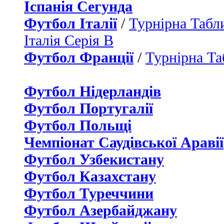
Іспанія Сегунда
Футбол Італії
/
Турнірна Табли
Італія Серія B
Футбол Франції
/
Турнірна Та
Футбол Нідерландiв
Футбол Португалії
Футбол Польщі
Чемпіонат Саудівської Аравії
Футбол Узбекистану
Футбол Казахстану
Футбол Туреччини
Футбол Азербайджану