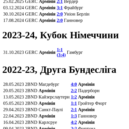
25.02.2025
GERC
Армінія
2:1
Вердер
03.12.2024
GERC
Армінія
3:1
Фрайбург
30.10.2024
GERC
Армінія
2:0
Уніон Берлін
17.08.2024
GERC
Армінія
2:0
Ганновер
2023-24, Кубок Німеччини
1:1
31.10.2023
GERC
Армінія
Гамбург
(3:4)
2022-23, Друга Бундесліга
28.05.2023
2BND
Магдебург
4:0
Армінія
20.05.2023
2BND
Армінія
2:2
Падерборн
13.05.2023
2BND
Кайзерслаутерн
1:2
Армінія
05.05.2023
2BND
Армінія
1:1
Гройтер Фюрт
29.04.2023
2BND
Санкт-Паулі
2:1
Армінія
22.04.2023
2BND
Армінія
1:3
Ганновер
16.04.2023
2BND
Карлсруе
4:2
Армінія
09.04.2023
2BND
Армінія
2:2
Фортуна