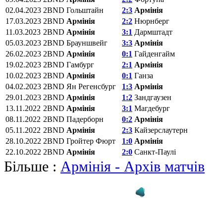
02.04.2023
2BND
Гольштайн
2:3
Армінія
17.03.2023
2BND
Армінія
2:2
Нюрнберг
11.03.2023
2BND
Армінія
3:1
Дармштадт
05.03.2023
2BND
Брауншвейг
3:3
Армінія
26.02.2023
2BND
Армінія
0:1
Гайденгайм
19.02.2023
2BND
Гамбург
2:1
Армінія
10.02.2023
2BND
Армінія
0:1
Ганза
04.02.2023
2BND
Ян Регенсбург
1:3
Армінія
29.01.2023
2BND
Армінія
1:2
Зандгаузен
13.11.2022
2BND
Армінія
3:1
Магдебург
08.11.2022
2BND
Падерборн
0:2
Армінія
05.11.2022
2BND
Армінія
2:3
Кайзерслаутерн
28.10.2022
2BND
Гройтер Фюрт
1:0
Армінія
22.10.2022
2BND
Армінія
2:0
Санкт-Паулі
Більше :
Армінія - Архів матчів