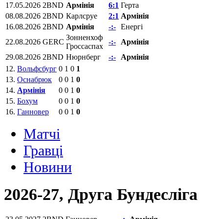
17.05.2026
2BND
Армінія
6:1
Герта
08.08.2026
2BND
Карлсруе
2:1
Армінія
16.08.2026
2BND
Армінія
-:-
Енергі
Зонненхоф
22.08.2026
GERC
-:-
Армінія
Гроссаспах
29.08.2026
2BND
Нюрнберг
-:-
Армінія
12.
Вольфсбург
0
1
0
1
13.
Оснабрюк
0
0
1
0
14.
Армінія
0
0
1
0
15.
Бохум
0
0
1
0
16.
Ганновер
0
0
1
0
Матчi
Гравці
Новини
2026-27, Друга Бундесліга