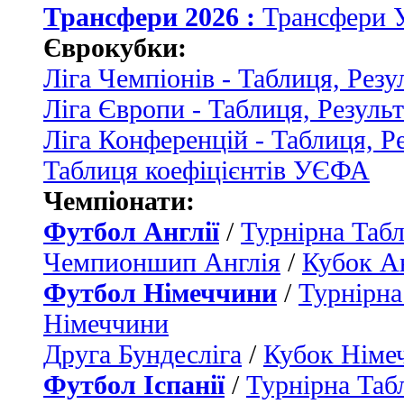
Трансфери 2026 :
Трансфери 
Єврокубки:
Ліга Чемпіонів - Таблиця, Резу
Ліга Європи - Таблиця, Резуль
Ліга Конференцій - Таблиця, Р
Таблиця коефіцієнтів УЄФА
Чемпіонати:
Футбол Англії
/
Турнірна Табл
Чемпионшип Англія
/
Кубок Ан
Футбол Німеччини
/
Турнірна
Німеччини
Друга Бундесліга
/
Кубок Німе
Футбол Іспанії
/
Турнірна Таб