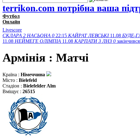
terrikon.com потрібна ваша під
Футбол
Онлайн
Livescore
СКЛАРА
2
НАСЬОНА
0
22:15
КАЙРАТ
ЛЕВСЬКІ
11.08
БУДЕ-Г
11.08
НЕЙМЕГЕ
ОЛІМПІА
11.08
КАРПАТИ
3
ЛНЗ
0
закінчивс
Армінія : Матчi
Країна :
Німеччина
Місто :
Bielefeld
Стадіон :
Bielefelder Alm
Вміщує :
26515