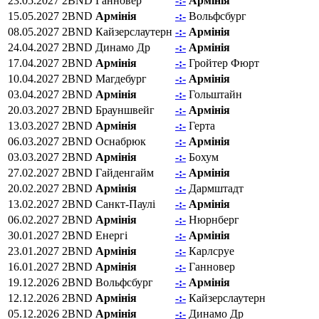
23.05.2027
2BND
Ганновер
-:-
Армінія
15.05.2027
2BND
Армінія
-:-
Вольфсбург
08.05.2027
2BND
Кайзерслаутерн
-:-
Армінія
24.04.2027
2BND
Динамо Др
-:-
Армінія
17.04.2027
2BND
Армінія
-:-
Гройтер Фюрт
10.04.2027
2BND
Магдебург
-:-
Армінія
03.04.2027
2BND
Армінія
-:-
Гольштайн
20.03.2027
2BND
Брауншвейг
-:-
Армінія
13.03.2027
2BND
Армінія
-:-
Герта
06.03.2027
2BND
Оснабрюк
-:-
Армінія
03.03.2027
2BND
Армінія
-:-
Бохум
27.02.2027
2BND
Гайденгайм
-:-
Армінія
20.02.2027
2BND
Армінія
-:-
Дармштадт
13.02.2027
2BND
Санкт-Паулі
-:-
Армінія
06.02.2027
2BND
Армінія
-:-
Нюрнберг
30.01.2027
2BND
Енергі
-:-
Армінія
23.01.2027
2BND
Армінія
-:-
Карлсруе
16.01.2027
2BND
Армінія
-:-
Ганновер
19.12.2026
2BND
Вольфсбург
-:-
Армінія
12.12.2026
2BND
Армінія
-:-
Кайзерслаутерн
05.12.2026
2BND
Армінія
-:-
Динамо Др