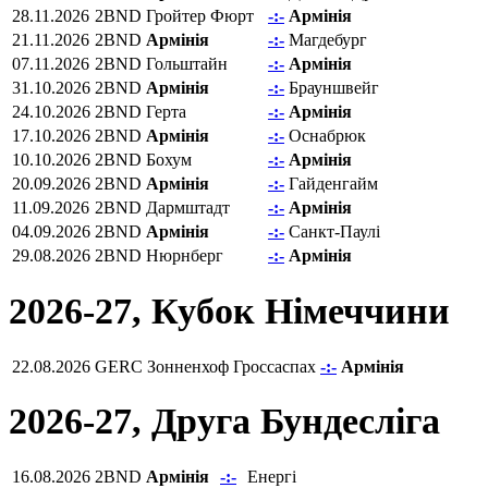
28.11.2026
2BND
Гройтер Фюрт
-:-
Армінія
21.11.2026
2BND
Армінія
-:-
Магдебург
07.11.2026
2BND
Гольштайн
-:-
Армінія
31.10.2026
2BND
Армінія
-:-
Брауншвейг
24.10.2026
2BND
Герта
-:-
Армінія
17.10.2026
2BND
Армінія
-:-
Оснабрюк
10.10.2026
2BND
Бохум
-:-
Армінія
20.09.2026
2BND
Армінія
-:-
Гайденгайм
11.09.2026
2BND
Дармштадт
-:-
Армінія
04.09.2026
2BND
Армінія
-:-
Санкт-Паулі
29.08.2026
2BND
Нюрнберг
-:-
Армінія
2026-27, Кубок Німеччини
22.08.2026
GERC
Зонненхоф Гроссаспах
-:-
Армінія
2026-27, Друга Бундесліга
16.08.2026
2BND
Армінія
-:-
Енергі