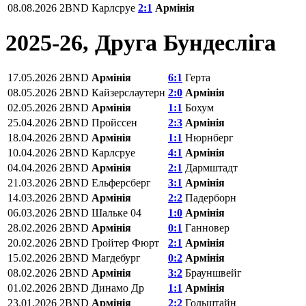
08.08.2026
2BND
Карлсруе
2:1
Армінія
2025-26, Друга Бундесліга
17.05.2026
2BND
Армінія
6:1
Герта
08.05.2026
2BND
Кайзерслаутерн
2:0
Армінія
02.05.2026
2BND
Армінія
1:1
Бохум
25.04.2026
2BND
Пройссен
2:3
Армінія
18.04.2026
2BND
Армінія
1:1
Нюрнберг
10.04.2026
2BND
Карлсруе
4:1
Армінія
04.04.2026
2BND
Армінія
2:1
Дармштадт
21.03.2026
2BND
Ельферсберг
3:1
Армінія
14.03.2026
2BND
Армінія
2:2
Падерборн
06.03.2026
2BND
Шальке 04
1:0
Армінія
28.02.2026
2BND
Армінія
0:1
Ганновер
20.02.2026
2BND
Гройтер Фюрт
2:1
Армінія
15.02.2026
2BND
Магдебург
0:2
Армінія
08.02.2026
2BND
Армінія
3:2
Брауншвейг
01.02.2026
2BND
Динамо Др
1:1
Армінія
23.01.2026
2BND
Армінія
2:2
Гольштайн