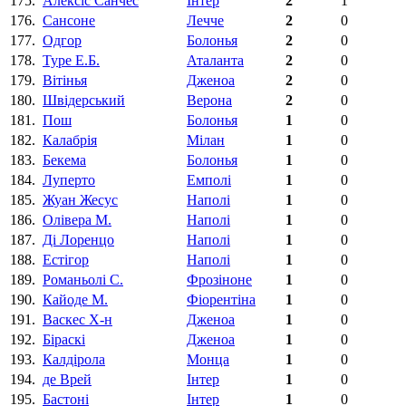
175.
Алексіс Санчес
Інтер
2
1
176.
Сансоне
Лечче
2
0
177.
Одгор
Болонья
2
0
178.
Туре Е.Б.
Аталанта
2
0
179.
Вітінья
Дженоа
2
0
180.
Швідерський
Верона
2
0
181.
Пош
Болонья
1
0
182.
Калабрія
Мілан
1
0
183.
Бекема
Болонья
1
0
184.
Луперто
Емполі
1
0
185.
Жуан Жесус
Наполі
1
0
186.
Олiвера M.
Наполі
1
0
187.
Ді Лоренцо
Наполі
1
0
188.
Естігор
Наполі
1
0
189.
Романьолi С.
Фрозіноне
1
0
190.
Кайоде М.
Фіорентіна‎
1
0
191.
Васкес Х-н
Дженоа
1
0
192.
Біраскі
Дженоа
1
0
193.
Калдірола
Монца
1
0
194.
де Врей
Інтер
1
0
195.
Бастоні
Інтер
1
0