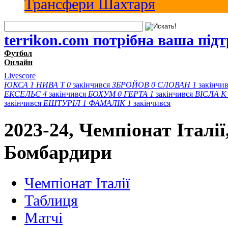
Трансфери Шахтаря
terrikon.com потрібна ваша під
Футбол
Онлайн
Livescore
ЮКСА
1
НИВА Т
0
закінчився
ЗБРОЙОВ
0
СЛОВАН
1
закінчи
ЕКСЕЛЬС
4
закінчився
БОХУМ
0
ГЕРТА
1
закінчився
ВІСЛА K
закінчився
ЕШТУРІЛ
1
ФАМАЛІК
1
закінчився
2023-24, Чемпіонат Італії
Бомбардири
Чемпіонат Італії
Таблиця
Матчi