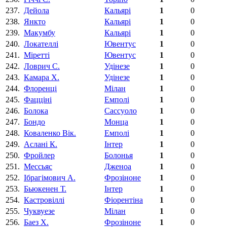
237.
Дейола
Кальярі
1
0
238.
Янкто
Кальярі
1
0
239.
Макумбу
Кальярі
1
0
240.
Локателлі
Ювентус
1
0
241.
Міретті
Ювентус
1
0
242.
Ловрич С.
Удінезе
1
0
243.
Камара Х.
Удінезе
1
0
244.
Флоренці
Мілан
1
0
245.
Фацціні
Емполі
1
0
246.
Болока
Сассуоло
1
0
247.
Бондо
Монца
1
0
248.
Коваленко Вік.
Емполі
1
0
249.
Аслані К.
Інтер
1
0
250.
Фройлер
Болонья
1
0
251.
Мессьяс
Дженоа
1
0
252.
Ібрагімович А.
Фрозіноне
1
0
253.
Бьюкенен Т.
Інтер
1
0
254.
Кастровіллі
Фіорентіна‎
1
0
255.
Чуквуезе
Мілан
1
0
256.
Баез Х.
Фрозіноне
1
0