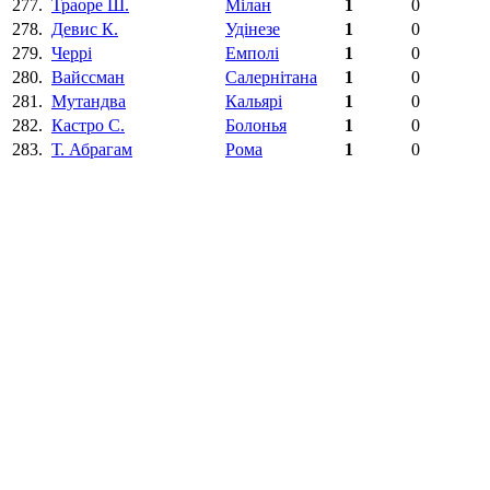
277.
Траоре Ш.
Мілан
1
0
278.
Девис К.
Удінезе
1
0
279.
Черрі
Емполі
1
0
280.
Вайссман
Салернітана
1
0
281.
Мутандва
Кальярі
1
0
282.
Кастро С.
Болонья
1
0
283.
Т. Абрагам
Рома
1
0