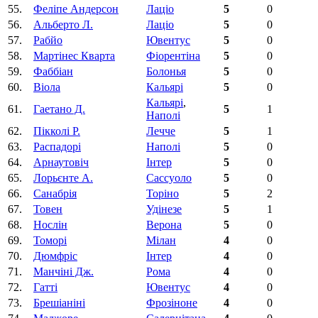
55.
Феліпе Андерсон
Лаціо
5
0
56.
Альберто Л.
Лаціо
5
0
57.
Рабйо
Ювентус
5
0
58.
Мартінес Кварта
Фіорентіна‎
5
0
59.
Фаббiан
Болонья
5
0
60.
Вiола
Кальярі
5
0
Кальярі
,
61.
Гаeтано Д.
5
1
Наполі
62.
Пікколі Р.
Лечче
5
1
63.
Распадорі
Наполі
5
0
64.
Арнаутовіч
Інтер
5
0
65.
Лорьєнте А.
Сассуоло
5
0
66.
Санабрія
Торіно
5
2
67.
Товен
Удінезе
5
1
68.
Нослін
Верона
5
0
69.
Томорі
Мілан
4
0
70.
Дюмфріс
Інтер
4
0
71.
Манчіні Дж.
Рома
4
0
72.
Гатті
Ювентус
4
0
73.
Брешiанiнi
Фрозіноне
4
0