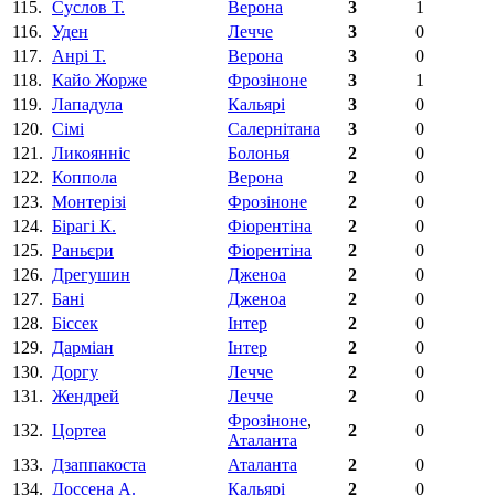
115.
Суслов Т.
Верона
3
1
116.
Уден
Лечче
3
0
117.
Анрi Т.
Верона
3
0
118.
Кайо Жорже
Фрозіноне
3
1
119.
Лападула
Кальярі
3
0
120.
Сімі
Салернітана
3
0
121.
Ликояннiс
Болонья
2
0
122.
Коппола
Верона
2
0
123.
Монтерізі
Фрозіноне
2
0
124.
Бірагі К.
Фіорентіна‎
2
0
125.
Раньєри
Фіорентіна‎
2
0
126.
Дрегушин
Дженоа
2
0
127.
Банi
Дженоа
2
0
128.
Біссек
Інтер
2
0
129.
Дарміан
Інтер
2
0
130.
Доргу
Лечче
2
0
131.
Жендрей
Лечче
2
0
Фрозіноне
,
132.
Цортеа
2
0
Аталанта
133.
Дзаппакоста
Аталанта
2
0
134.
Доссена А.
Кальярі
2
0