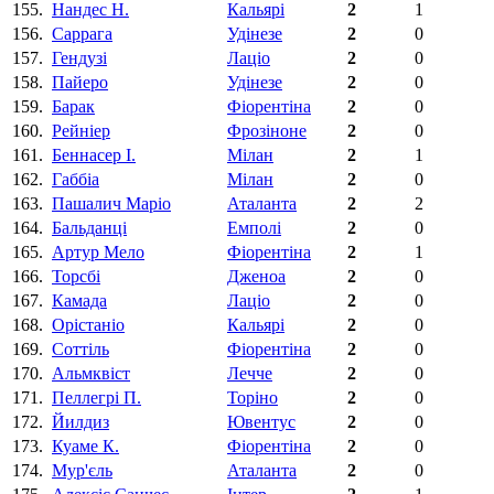
155.
Нандес Н.
Кальярі
2
1
156.
Саррага
Удінезе
2
0
157.
Гендузі
Лаціо
2
0
158.
Пайеро
Удінезе
2
0
159.
Барак
Фіорентіна‎
2
0
160.
Рейніер
Фрозіноне
2
0
161.
Беннасер І.
Мілан
2
1
162.
Габбіа
Мілан
2
0
163.
Пашалич Маріо
Аталанта
2
2
164.
Бальданцi
Емполі
2
0
165.
Артур Мело
Фіорентіна‎
2
1
166.
Торсбі
Дженоа
2
0
167.
Камада
Лаціо
2
0
168.
Орістаніо
Кальярі
2
0
169.
Соттіль
Фіорентіна‎
2
0
170.
Альмквіст
Лечче
2
0
171.
Пеллегрi П.
Торіно
2
0
172.
Йилдиз
Ювентус
2
0
173.
Куаме К.
Фіорентіна‎
2
0
174.
Мур'єль
Аталанта
2
0