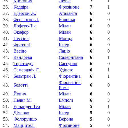
35.
Крстович
Лечче
7
1
36.
Кеддіра
Фрозіноне
7
1
37.
Едерсон Ж.
Аталанта
6
0
38.
Фергюсон Л.
Болонья
6
0
39.
Лофтус-Чік
Мілан
6
0
40.
Окафор
Мілан
6
0
41.
Пессіна
Монца
6
3
42.
Фраттезi
Інтер
6
0
43.
Весiно
Лаціо
6
0
44.
Кандрева
Салернітана
6
1
45.
Торстведт
Сассуоло
6
0
46.
Самарджіч Л.
Удінезе
6
1
47.
Бельтран Л.
Фіорентіна‎
6
1
Фіорентіна‎
,
48.
Белотті
6
0
Рома
49.
Йович
Мілан
6
0
50.
Ньянг М.
Емполі
6
3
51.
Ернандес Тео
Мілан
5
1
52.
Дімарко
Інтер
5
0
53.
Фолоруншо
Верона
5
0
54.
Маццителi
Фрозіноне
5
0