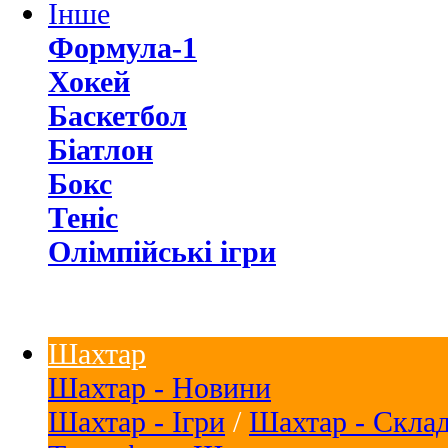
Інше
Формула-1
Хокей
Баскетбол
Біатлон
Бокс
Теніс
Олімпійські ігри
Шахтар
Шахтар - Новини
Шахтар - Ігри
/
Шахтар - Скла