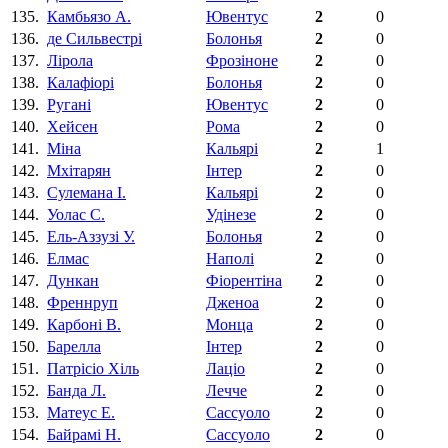
135.
Камбьязо А.
Ювентус
2
0
136.
де Сильвестрi
Болонья
2
0
137.
Лірола
Фрозіноне
2
0
138.
Калафiорi
Болонья
2
0
139.
Руганi
Ювентус
2
0
140.
Хейсен
Рома
2
0
141.
Міна
Кальярі
2
1
142.
Мхітарян
Інтер
2
0
143.
Сулемана I.
Кальярі
2
0
144.
Уолас С.
Удінезе
2
0
145.
Ель-Аззузі У.
Болонья
2
0
146.
Елмас
Наполі
2
0
147.
Дункан
Фіорентіна‎
2
0
148.
Френнруп
Дженоа
2
0
149.
Карбоні В.
Монца
2
0
150.
Барелла
Інтер
2
0
151.
Патрiсiо Хiль
Лаціо
2
0
152.
Банда Л.
Лечче
2
0
153.
Матеус E.
Сассуоло
2
0
154.
Байрамі Н.
Сассуоло
2
0