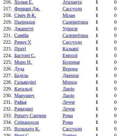
216.
Хольм Е.
Аталанта
1
0
217.
Феррарi Дж.
Сассуоло
1
0
218.
Сіміч Я-К.
Мілан
1
0
219.
Пьероцци
Салернітана
1
0
220.
Джанетті
Удінезе
1
0
221.
Самбіа
Салернітана
1
0
222.
Рачич У.
Сассуоло
1
0
223.
Праті
Кальярі
1
0
224.
Бастонi C.
Емполі
1
0
225.
Моро Н.
Болонья
1
0
226.
Дуда
Верона
1
0
227.
Бадель
Дженоа
1
0
228.
Гальярдіні
Монца
1
0
229.
Катальдi
Лаціо
1
0
230.
Марушич
Лаціо
1
0
231.
Рафья
Лечче
1
0
232.
Рамадані
Лечче
1
0
233.
Ренату Санчеш
Рома
1
0
234.
Спінаццола
Рома
1
0
235.
Вольпато K.
Сассуоло
1
0
236.
Річчі С.
Торіно
1
0