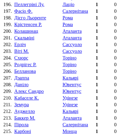
196.
Пеллегріні Лу.
Лаціо
1
0
197.
Фасiо Ф.
Салернітана
1
0
198.
Дієго Льоренте
Рома
1
0
199.
Крістенсен Р.
Рома
1
0
200.
Колашинац
Аталанта
1
0
201.
Скальвіні
Аталанта
1
0
202.
Ерліч
Сассуоло
1
0
203.
Вiтi M.
Сассуоло
1
0
204.
Схюрс
Торіно
1
0
205.
Родрігес Р.
Торіно
1
0
206.
Белланова
Торіно
1
0
207.
Дзаппа
Кальярі
1
0
208.
Даніло
Ювентус
1
0
209.
Алекс Сандро
Ювентус
1
0
210.
Кабаселе К.
Удінезе
1
0
211.
Земура
Удінезе
1
0
212.
Ауджелло
Кальярі
1
0
213.
Баккер M.
Аталанта
1
0
214.
Пiрола
Салернітана
1
0
215.
Карбонi
Монца
1
0