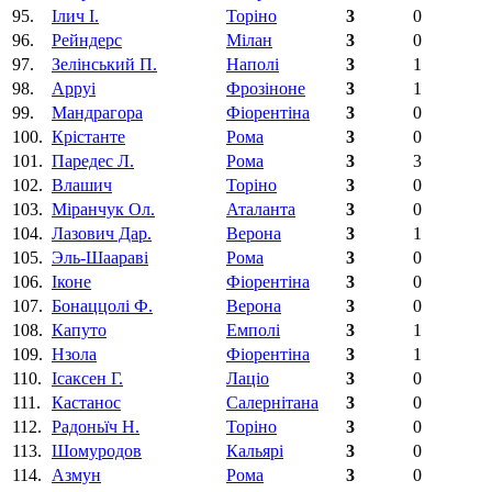
95.
Ілич І.
Торіно
3
0
96.
Рейндерс
Мілан
3
0
97.
Зелінський П.
Наполі
3
1
98.
Арруi
Фрозіноне
3
1
99.
Мандрагора
Фіорентіна‎
3
0
100.
Крістанте
Рома
3
0
101.
Паредес Л.
Рома
3
3
102.
Влашич
Торіно
3
0
103.
Міранчук Ол.
Аталанта
3
0
104.
Лазович Дар.
Верона
3
1
105.
Эль-Шааравi
Рома
3
0
106.
Iконе
Фіорентіна‎
3
0
107.
Бонаццолі Ф.
Верона
3
0
108.
Капуто
Емполі
3
1
109.
Нзола
Фіорентіна‎
3
1
110.
Ісаксен Г.
Лаціо
3
0
111.
Кастанос
Салернітана
3
0
112.
Радоньїч Н.
Торіно
3
0
113.
Шомуродов
Кальярі
3
0
114.
Азмун
Рома
3
0