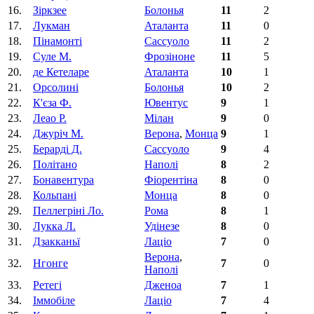
16.
Зіркзее
Болонья
11
2
17.
Лукман
Аталанта
11
0
18.
Пiнамонтi
Сассуоло
11
2
19.
Суле М.
Фрозіноне
11
5
20.
де Кетеларе
Аталанта
10
1
21.
Орсолинi
Болонья
10
2
22.
К'єза Ф.
Ювентус
9
1
23.
Леао Р.
Мілан
9
0
24.
Джурiч М.
Верона
,
Монца
9
1
25.
Берарді Д.
Сассуоло
9
4
26.
Політано
Наполі
8
2
27.
Бонавентура
Фіорентіна‎
8
0
28.
Кольпанi
Монца
8
0
29.
Пеллегріні Ло.
Рома
8
1
30.
Лукка Л.
Удінезе
8
0
31.
Дзакканьї
Лаціо
7
0
Верона
,
32.
Нгонге
7
0
Наполі
33.
Ретегі
Дженоа
7
1
34.
Іммобіле
Лаціо
7
4