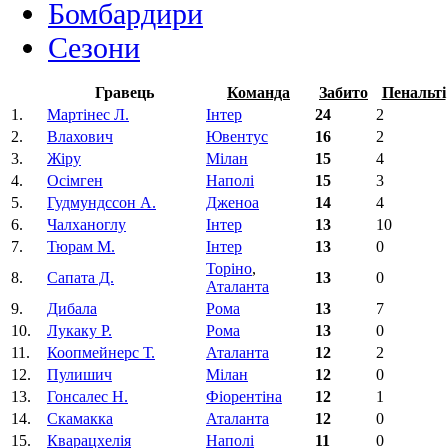
Бомбардири
Сезони
Гравець
Команда
Забито
Пенальті
1.
Мартінес Л.
Інтер
24
2
2.
Влахович
Ювентус
16
2
3.
Жіру
Мілан
15
4
4.
Осімген
Наполі
15
3
5.
Гудмундссон А.
Дженоа
14
4
6.
Чалханоглу
Інтер
13
10
7.
Тюрам М.
Інтер
13
0
Торіно
,
8.
Сапата Д.
13
0
Аталанта
9.
Дибала
Рома
13
7
10.
Лукаку Р.
Рома
13
0
11.
Коопмейнерс Т.
Аталанта
12
2
12.
Пулишич
Мілан
12
0
13.
Гонсалес Н.
Фіорентіна‎
12
1
14.
Скамакка
Аталанта
12
0
15.
Кварацхелія
Наполі
11
0