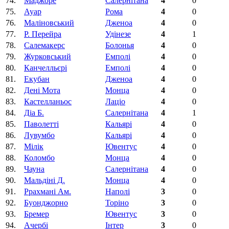
74.
Маджоре
Салернітана
4
0
75.
Ауар
Рома
4
0
76.
Маліновський
Дженоа
4
0
77.
Р. Перейра
Удінезе
4
1
78.
Салемакерс
Болонья
4
0
79.
Журковський
Емполі
4
0
80.
Канчелльєрі
Емполі
4
0
81.
Екубан
Дженоа
4
0
82.
Дені Мота
Монца
4
0
83.
Кастелланьос
Лаціо
4
0
84.
Діа Б.
Салернітана
4
1
85.
Паволеттi
Кальярі
4
0
86.
Лувумбо
Кальярі
4
0
87.
Мілік
Ювентус
4
0
88.
Коломбо
Монца
4
0
89.
Чауна
Салернітана
4
0
90.
Мальдiнi Д.
Монца
4
0
91.
Ррахмані Ам.
Наполі
3
0
92.
Буонджорно
Торіно
3
0
93.
Бремер
Ювентус
3
0
94.
Ачербі
Інтер
3
0