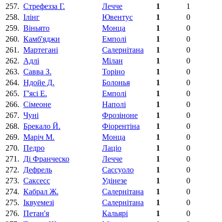
257.
Стрефезза Г.
Лечче
1
1
258.
Ілінг
Ювентус
1
0
259.
Вiньято
Монца
1
0
260.
Камб'яджи
Емполі
1
0
261.
Мартеганi
Салернітана
1
0
262.
Адлі
Мілан
1
0
263.
Савва З.
Торіно
1
0
264.
Ндойе Д.
Болонья
1
0
265.
Г'ясi E.
Емполі
1
0
266.
Сiмеоне
Наполі
1
0
267.
Чуні
Фрозіноне
1
0
268.
Брекало Й.
Фіорентіна‎
1
0
269.
Марiч М.
Монца
1
0
270.
Педро
Лаціо
1
0
271.
Ді Франческо
Лечче
1
0
272.
Дефрель
Сассуоло
1
0
273.
Саксесс
Удінезе
1
0
274.
Кабрал Ж.
Салернітана
1
0
275.
Iквуeмезi
Салернітана
1
0
276.
Петан'я
Кальярі
1
0