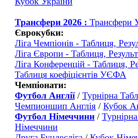
Кубок України
Трансфери 2026 :
Трансфери 
Єврокубки:
Ліга Чемпіонів - Таблиця, Резу
Ліга Європи - Таблиця, Резуль
Ліга Конференцій - Таблиця, Р
Таблиця коефіцієнтів УЄФА
Чемпіонати:
Футбол Англії
/
Турнірна Табл
Чемпионшип Англія
/
Кубок Ан
Футбол Німеччини
/
Турнірна
Німеччини
Друга Бундесліга
/
Кубок Німе