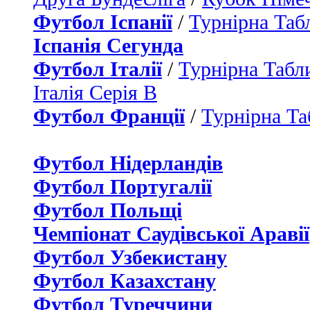
Футбол Іспанії
/
Турнірна Таб
Іспанія Сегунда
Футбол Італії
/
Турнірна Табли
Італія Серія B
Футбол Франції
/
Турнірна Та
Футбол Нідерландiв
Футбол Португалії
Футбол Польщі
Чемпіонат Саудівської Аравії
Футбол Узбекистану
Футбол Казахстану
Футбол Туреччини