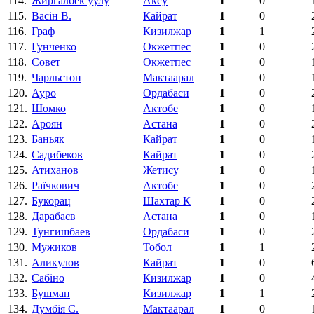
114.
Жиргалбек уулу
Аксу
1
0
115.
Васін В.
Кайрат
1
0
116.
Граф
Кизилжар
1
1
117.
Гунченко
Окжетпес
1
0
118.
Совет
Окжетпес
1
0
119.
Чарльстон
Мактаарал
1
0
120.
Ауро
Ордабаси
1
0
121.
Шомко
Актобе
1
0
122.
Ароян
Астана
1
0
123.
Баньяк
Кайрат
1
0
124.
Садибеков
Кайрат
1
0
125.
Атиханов
Жетису
1
0
126.
Раїчкович
Актобе
1
0
127.
Букорац
Шахтар К
1
0
128.
Дарабаєв
Астана
1
0
129.
Тунгишбаев
Ордабаси
1
0
130.
Мужиков
Тобол
1
1
131.
Аликулов
Кайрат
1
0
132.
Сабіно
Кизилжар
1
0
133.
Бушман
Кизилжар
1
1
134.
Думбія С.
Мактаарал
1
0