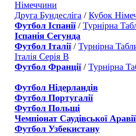
Німеччини
Друга Бундесліга
/
Кубок Німе
Футбол Іспанії
/
Турнірна Таб
Іспанія Сегунда
Футбол Італії
/
Турнірна Табли
Італія Серія B
Футбол Франції
/
Турнірна Та
Футбол Нідерландiв
Футбол Португалії
Футбол Польщі
Чемпіонат Саудівської Аравії
Футбол Узбекистану