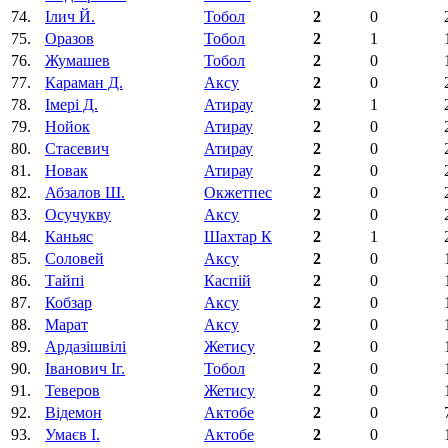
74.
Ілич Й.
Тобол
2
0
75.
Оразов
Тобол
2
1
76.
Жумашев
Тобол
2
0
77.
Караман Д.
Аксу
2
0
78.
Імері Д.
Атирау
2
1
79.
Нойок
Атирау
2
0
80.
Стасевич
Атирау
2
0
81.
Новак
Атирау
2
0
82.
Абзалов Ш.
Окжетпес
2
0
83.
Осучукву
Аксу
2
0
84.
Каньяс
Шахтар К
2
1
85.
Соловей
Аксу
2
0
86.
Тайпі
Каспій
2
0
87.
Кобзар
Аксу
2
0
88.
Марат
Аксу
2
0
89.
Ардазішвілі
Жетису
2
0
90.
Іванович Іг.
Тобол
2
0
91.
Теверов
Жетису
2
0
92.
Відемон
Актобе
2
0
93.
Умаєв І.
Актобе
2
0