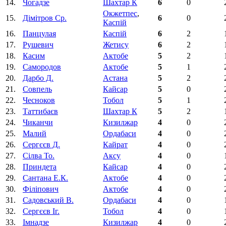
14.
Чогадзе
Шахтар К
6
0
Окжетпес
,
15.
Дімітров Ср.
6
0
Каспій
16.
Панцулая
Каспій
6
2
17.
Рушевич
Жетису
6
2
18.
Касим
Актобе
5
2
19.
Самородов
Актобе
5
1
20.
Дарбо Д.
Астана
5
2
21.
Совпель
Кайсар
5
0
22.
Чесноков
Тобол
5
1
23.
Таттибаєв
Шахтар К
5
2
24.
Чиканчи
Кизилжар
4
0
25.
Малий
Ордабаси
4
0
26.
Сергєєв Д.
Кайрат
4
0
27.
Сілва То.
Аксу
4
0
28.
Приндета
Кайсар
4
0
29.
Сантана E.К.
Актобе
4
0
30.
Філіпович
Актобе
4
0
31.
Садовський В.
Ордабаси
4
0
32.
Сергєєв Іг.
Тобол
4
0
33.
Імнадзе
Кизилжар
4
0