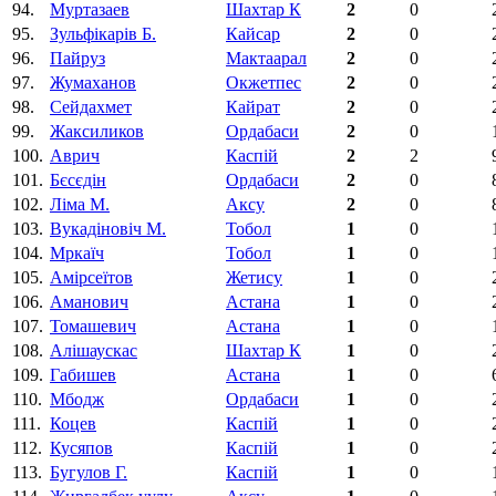
94.
Муртазаев
Шахтар К
2
0
95.
Зульфікарів Б.
Кайсар
2
0
96.
Пайруз
Мактаарал
2
0
97.
Жумаханов
Окжетпес
2
0
98.
Сейдахмет
Кайрат
2
0
99.
Жаксиликов
Ордабаси
2
0
100.
Аврич
Каспій
2
2
101.
Бєсєдін
Ордабаси
2
0
102.
Ліма М.
Аксу
2
0
103.
Вукадіновіч M.
Тобол
1
0
104.
Мркаїч
Тобол
1
0
105.
Амірсеїтов
Жетису
1
0
106.
Аманович
Астана
1
0
107.
Томашевич
Астана
1
0
108.
Алішаускас
Шахтар К
1
0
109.
Габишев
Астана
1
0
110.
Мбодж
Ордабаси
1
0
111.
Коцев
Каспій
1
0
112.
Кусяпов
Каспій
1
0
113.
Бугулов Г.
Каспій
1
0