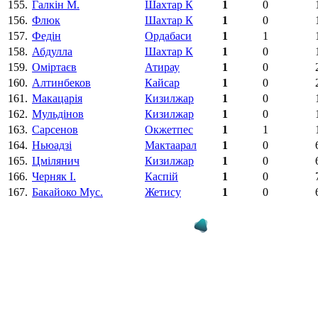
155.
Галкін М.
Шахтар К
1
0
156.
Флюк
Шахтар К
1
0
157.
Федiн
Ордабаси
1
1
158.
Абдулла
Шахтар К
1
0
159.
Оміртаєв
Атирау
1
0
160.
Алтинбеков
Кайсар
1
0
161.
Макацарія
Кизилжар
1
0
162.
Мульдінов
Кизилжар
1
0
163.
Сарсенов
Окжетпес
1
1
164.
Ньюадзі
Мактаарал
1
0
165.
Цмілянич
Кизилжар
1
0
166.
Черняк І.
Каспій
1
0
167.
Бакайоко Мус.
Жетису
1
0