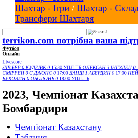
Шахтар - Ігри
/
Шахтар - Скла
Трансфери Шахтаря
terrikon.com потрібна ваша під
Футбол
Онлайн
Livescore
ЛІВ.БЕР
0
КУДРІВК
0
15:30
УПЛ-ТБ
ОЛЕКСАН
3
ІНГУЛЕЦ
0
СМІРРЕН
0
С.ДЖОНС
0
17:00
ДАНДІ
1
АБЕРДИН
0
17:00
НЕЙ
БУКОВИН
0
ОБОЛОНЬ
0
18:00
УПЛ-ТБ
2023, Чемпіонат Казахста
Бомбардири
Чемпіонат Казахстану
Таблиця