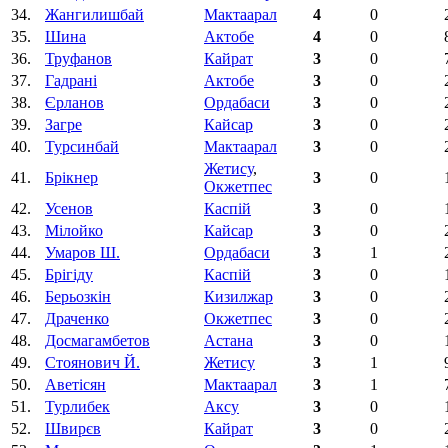
34.
Жангилишбай
Мактаарал
4
0
35.
Шина
Актобе
4
0
36.
Труфанов
Кайрат
3
0
37.
Гадрані
Актобе
3
0
38.
Єрланов
Ордабаси
3
0
39.
Загре
Кайсар
3
0
40.
Турсинбай
Мактаарал
3
0
Жетису
,
41.
Брікнер
3
0
Окжетпес
42.
Усенов
Каспій
3
0
43.
Мілойко
Кайсар
3
0
44.
Умаров Ш.
Ордабаси
3
1
45.
Брiгiду
Каспій
3
0
46.
Берьозкін
Кизилжар
3
0
47.
Драченко
Окжетпес
3
0
48.
Досмагамбетов
Астана
3
0
49.
Стоянович Й.
Жетису
3
1
50.
Аветісян
Мактаарал
3
1
51.
Турлибек
Аксу
3
0
52.
Швирєв
Кайрат
3
0