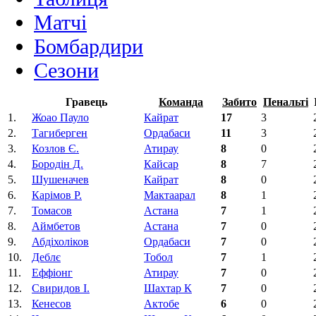
Матчi
Бомбардири
Сезони
Гравець
Команда
Забито
Пенальті
1.
Жоао Пауло
Кайрат
17
3
2.
Тагиберген
Ордабаси
11
3
3.
Козлов Є.
Атирау
8
0
4.
Бородін Д.
Кайсар
8
7
5.
Шушеначев
Кайрат
8
0
6.
Карімов Р.
Мактаарал
8
1
7.
Томасов
Астана
7
1
8.
Аймбетов
Астана
7
0
9.
Абдіхоліков
Ордабаси
7
0
10.
Деблє
Тобол
7
1
11.
Еффіонг
Атирау
7
0
12.
Свиридов І.
Шахтар К
7
0
13.
Кенесов
Актобе
6
0