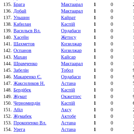
135.
Брага
Мактаарал
1
0
136.
Добай
Мактаарал
1
0
137.
Ульшин
Кайрат
1
0
138.
Кабилан
Каспій
1
0
139.
Васильєв Вл.
Ордабаси
1
0
140.
Хасейн
Жетису
1
0
141.
Шахметов
Кизилжар
1
0
142.
Оспанов
Кизилжар
1
0
143.
Махан
Кайсар
1
0
144.
Шрамченко
Мактаарал
1
0
145.
Забелін
Тобол
1
0
146.
Макаренко Є.
Ордабаси
1
0
147.
Жаксиликов Н.
Астана
1
0
148.
Бердібек
Каспій
1
0
149.
Жумат
Окжетпес
1
0
150.
Черномирдін
Каспій
1
0
151.
Абіл
Аксу
1
0
152.
Жумабек
Актобе
1
0
153.
Прокопенко Вл.
Астана
1
0
154.
Урега
Астана
1
0