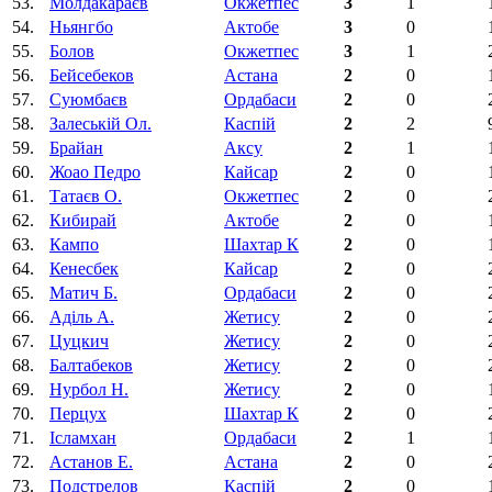
53.
Молдакараєв
Окжетпес
3
1
54.
Ньянгбо
Актобе
3
0
55.
Болов
Окжетпес
3
1
56.
Бейсебеков
Астана
2
0
57.
Суюмбаєв
Ордабаси
2
0
58.
Залеській Ол.
Каспій
2
2
59.
Брайан
Аксу
2
1
60.
Жоао Педро
Кайсар
2
0
61.
Татаєв О.
Окжетпес
2
0
62.
Кибирай
Актобе
2
0
63.
Кампо
Шахтар К
2
0
64.
Кенесбек
Кайсар
2
0
65.
Матич Б.
Ордабаси
2
0
66.
Аділь А.
Жетису
2
0
67.
Цуцкич
Жетису
2
0
68.
Балтабеков
Жетису
2
0
69.
Нурбол Н.
Жетису
2
0
70.
Перцух
Шахтар К
2
0
71.
Ісламхан
Ордабаси
2
1
72.
Астанов Е.
Астана
2
0
73.
Подстрелов
Каспій
2
0