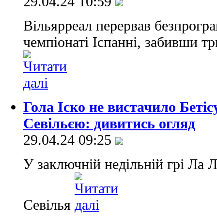
29.04.24 10:59
Вільярреал перервав безпрогр
чемпіонаті Іспанні, забивши тр
Гола Іско не вистачило Бетісу
Севільєю: дивитись огляд
29.04.24 09:25
У заключній недільній грі Ла Л
Севілья