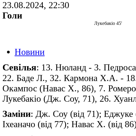
23.08.2024, 22:30
Голи
Лукебакіо 45'
Новини
Севілья
: 13. Нюланд - 3. Педроса,
22. Баде Л., 32. Кармона Х.А. - 18
Окампос (Навас Х., 86), 7. Ромеро 
Лукебакіо (Дж. Соу, 71), 26. Хуан
Заміни
: Дж. Соу (від 71); Еджуке 
Іхеаначо (від 77); Навас Х. (від 86