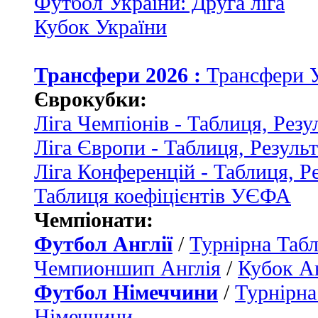
Футбол України: Друга ліга
Кубок України
Трансфери 2026 :
Трансфери 
Єврокубки:
Ліга Чемпіонів - Таблиця, Резу
Ліга Європи - Таблиця, Резуль
Ліга Конференцій - Таблиця, Р
Таблиця коефіцієнтів УЄФА
Чемпіонати:
Футбол Англії
/
Турнірна Табл
Чемпионшип Англія
/
Кубок Ан
Футбол Німеччини
/
Турнірна
Німеччини