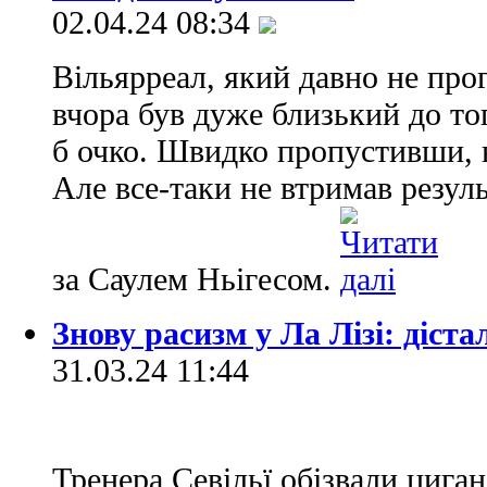
02.04.24 08:34
Вільярреал, який давно не прогр
вчора був дуже близький до тог
б очко. Швидко пропустивши, в
Але все-таки не втримав резуль
за Саулем Ньігесом.
Знову расизм у Ла Лізі: діст
31.03.24 11:44
Тренера Севільї обізвали цига