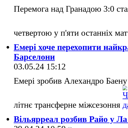
Перемога над Гранадою 3:0 ста
четвертою у п'яти останніх ма
Емері хоче перехопити найкр
Барселони
03.05.24 15:12
Емері зробив Алехандро Баену
літнє трансферне міжсезоння
Вільярреал розбив Райо у Ла 