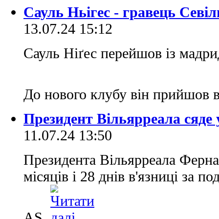
Сауль Ньігес - гравець Севіл
13.07.24 15:12
Сауль Ніґес перейшов із мадрид
До нового клубу він прийшов 
Президент Вільярреала сяде 
11.07.24 13:50
Президента Вільярреала Ферна
місяців і 28 днів в'язниці за по
AS.