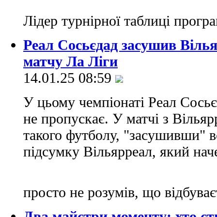
Лідер турнірної таблиці прогр
Реал Сосьєдад засушив Вілья
матчу Ла Ліги
14.01.25 08:59
У цьому чемпіонаті Реал Сосьє
не пропускає. У матчі з Вілья
такого футболу, "засушивши" в
підсумку Вільярреал, який наче
просто не розумів, що відбуває
Два майстри моменту: хто ст