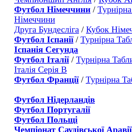
Футбол Німеччини
/
Турнірна
Німеччини
Друга Бундесліга
/
Кубок Німе
Футбол Іспанії
/
Турнірна Таб
Іспанія Сегунда
Футбол Італії
/
Турнірна Табли
Італія Серія B
Футбол Франції
/
Турнірна Та
Футбол Нідерландiв
Футбол Португалії
Футбол Польщі
Чемпіонат Саудівської Аравії