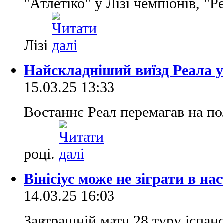
"Атлетіко" у Лізі чемпіонів, "
Лізі
Найскладніший виїзд Реала у 
15.03.25 13:33
Востаннє Реал перемагав на по
році.
Вінісіус може не зіграти в н
14.03.25 16:03
Завтрашній матч 28 туру іспан