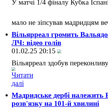
У матчі 1/4 фіналу Кубка Іспан
мало не зіпсував мадридцям в
Вільярреал громить Вальядол
ЛЧ: відео голів
01.02.25 20:15
Вільярреал здобув переконлив
Мадридське дербі належить 
розв'язку на 101-й хвилині