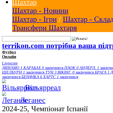
Шахтар
Шахтар - Новини
Шахтар - Ігри
/
Шахтар - Скла
Трансфери Шахтаря
terrikon.com потрібна ваша під
Футбол
Онлайн
Livescore
ДИНАМО
1
КАРАБАХ
0
закінчився
ПАОК
0
АНДЕРЛ.
1
закінч
ШЕЛБУРН
1
закінчився
ТУН
3
ВІКІНГ.
0
закінчився
БРАГА
1
Д
закінчився
БЕНФІКА
6
ХАРТС
1
закінчився
Вільярреал
Леганес
2024-25, Чемпiонат Іспанії