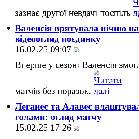
зазнає другої невдачі поспіль
Валенсія врятувала нічию на
відеоогляд поєдинку
16.02.25 09:07
Вперше у сезоні Валенсія змогл
матчів без поразок.
Леганес та Алавес влаштувал
голами: огляд матчу
15.02.25 17:26