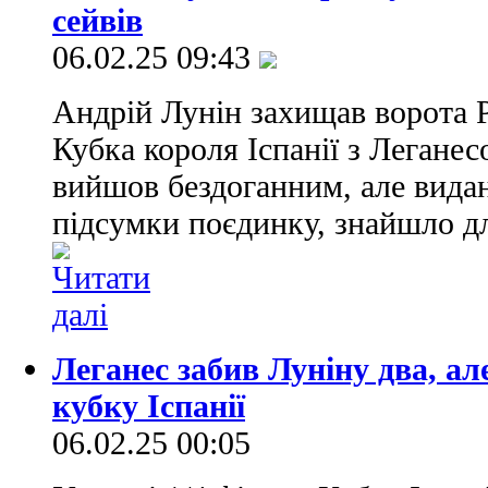
сейвів
06.02.25 09:43
Андрій Лунін захищав ворота Р
Кубка короля Іспанії з Леганес
вийшов бездоганним, але вида
підсумки поєдинку, знайшло дл
Леганес забив Луніну два, ал
кубку Іспанії
06.02.25 00:05