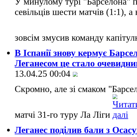
У минулому турі "Барселона" 
севільців шести матчів (1:1), а
зовсім змусив команду капіту
В Іспанії знову кермує Барсе
Леганесом це стало очевидн
13.04.25 00:04
Скромно, але зі смаком "Барсел
матчі 31-го туру Ла Ліги
Леганес поділив бали з Осасу