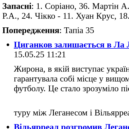
Запасні
: 1. Соріано, 36. Мартін А.
Р.А., 24. Чікко - 11. Хуан Крус, 18
Попередження
: Тапіа 35
Циганков залишається в Ла Л
15.05.25 11:21
Жирона, в якій виступає украї
гарантувала собі місце у вищом
футболу. Це стало зрозуміло п
туру між Леганесом і Вільярр
Вільярреал розгромив Леганес