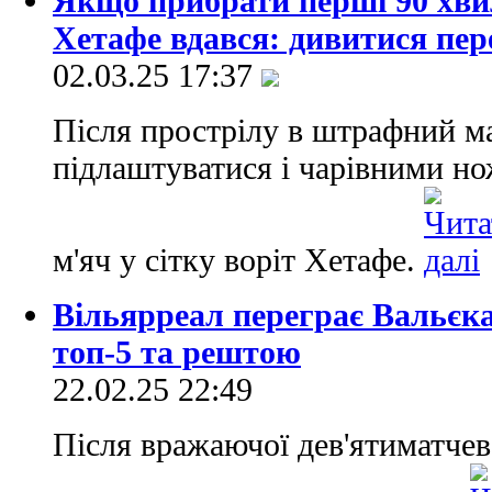
Якщо прибрати перші 90 хвил
Хетафе вдався: дивитися пе
02.03.25 17:37
Після прострілу в штрафний ма
підлаштуватися і чарівними но
м'яч у сітку воріт Хетафе.
Вільярреал переграє Вальєка
топ-5 та рештою
22.02.25 22:49
Після вражаючої дев'ятиматчево