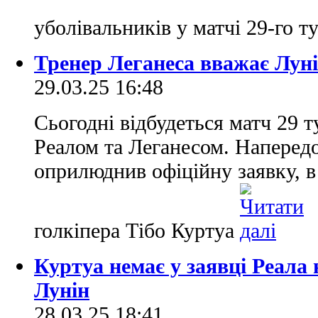
уболівальників у матчі 29-го т
Тренер Леганеса вважає Луні
29.03.25 16:48
Сьогодні відбудеться матч 29 т
Реалом та Леганесом. Наперед
оприлюднив офіційну заявку, в 
голкіпера Тібо Куртуа
Куртуа немає у заявці Реала н
Лунін
28.03.25 18:41