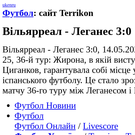
uk
en
ru
Футбол
: сайт Terrikon
Вільярреал - Леганес 3:0
Вільярреал - Леганес 3:0, 14.05.20
25, 36-й тур: Жирона, в якій вист
Циганков, гарантувала собі місце 
іспанського футболу. Це стало зр
матчу 36-го туру між Леганесом і
Футбол Новини
Футбол
Футбол Онлайн
/
Livescore