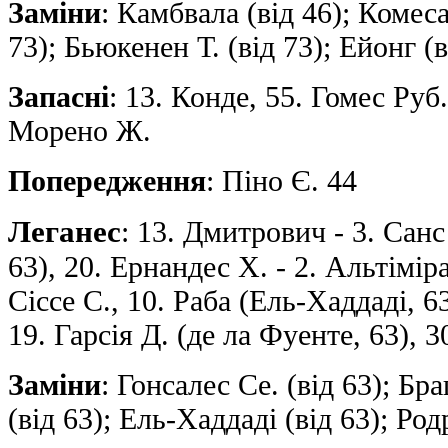
Заміни
: Камбвала (від 46); Комеса
73); Бьюкенен Т. (від 73); Ейонг (в
Запасні
: 13. Конде, 55. Гомес Руб. 
Морено Ж.
Попередження
: Піно Є. 44
Леганес
: 13. Дмитрович - 3. Санс
63), 20. Eрнандес Х. - 2. Альтіміра,
Сіссе С., 10. Раба (Ель-Хаддаді, 6
19. Гарсія Д. (де ла Фуенте, 63), 
Заміни
: Гонсалес Се. (від 63); Бр
(від 63); Ель-Хаддаді (від 63); Род