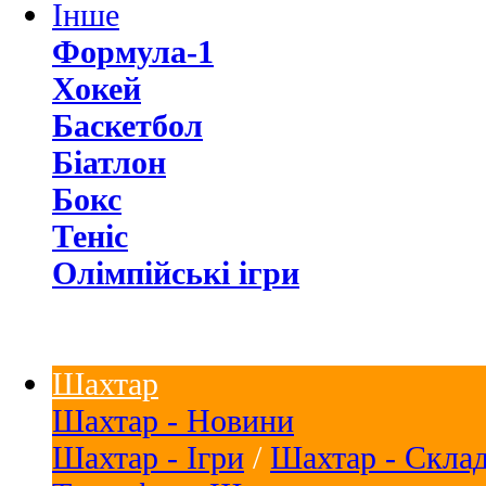
Інше
Формула-1
Хокей
Баскетбол
Біатлон
Бокс
Теніс
Олімпійські ігри
Шахтар
Шахтар - Новини
Шахтар - Ігри
/
Шахтар - Скла