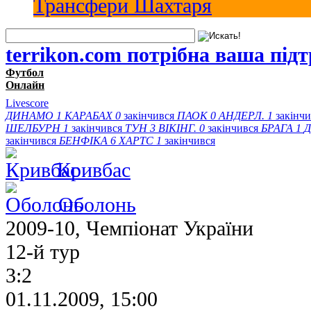
Трансфери Шахтаря
terrikon.com потрібна ваша під
Футбол
Онлайн
Livescore
ДИНАМО
1
КАРАБАХ
0
закінчився
ПАОК
0
АНДЕРЛ.
1
закінч
ШЕЛБУРН
1
закінчився
ТУН
3
ВІКІНГ.
0
закінчився
БРАГА
1
Д
закінчився
БЕНФІКА
6
ХАРТС
1
закінчився
Кривбас
Оболонь
2009-10, Чемпіонат України
12-й тур
3:2
01.11.2009, 15:00