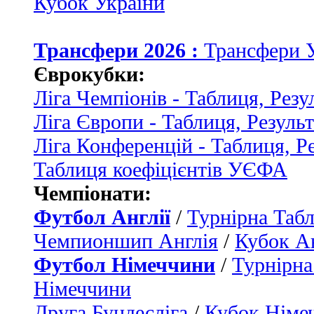
Кубок України
Трансфери 2026 :
Трансфери 
Єврокубки:
Ліга Чемпіонів - Таблиця, Резу
Ліга Європи - Таблиця, Резуль
Ліга Конференцій - Таблиця, Р
Таблиця коефіцієнтів УЄФА
Чемпіонати:
Футбол Англії
/
Турнірна Табл
Чемпионшип Англія
/
Кубок Ан
Футбол Німеччини
/
Турнірна
Німеччини
Друга Бундесліга
/
Кубок Німе