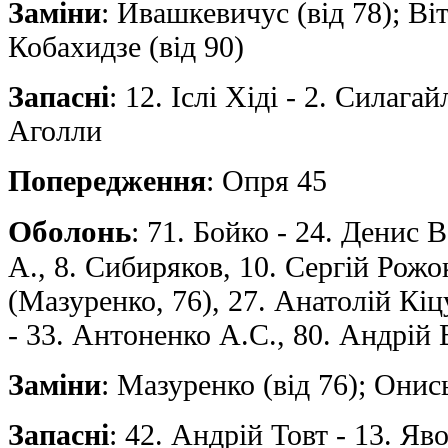
Заміни
: Ивашкевичус (від 78); Вi
Кобахидзе (від 90)
Запасні
: 12. Iслi Хiдi - 2. Силага
Аголли
Попередження
: Опря 45
Оболонь
: 71. Бойко - 24. Денис
А., 8. Сибиряков, 10. Сергiй Рож
(Мазуренко, 76), 27. Анатолiй Кiц
- 33. Антоненко А.С., 80. Андрiй
Заміни
: Мазуренко (від 76); Онись
Запасні
: 42. Андрiй Товт - 13. Яв