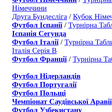
Німеччини
Друга Бундесліга
/
Кубок Німе
Футбол Іспанії
/
Турнірна Таб
Іспанія Сегунда
Футбол Італії
/
Турнірна Табли
Італія Серія B
Футбол Франції
/
Турнірна Та
Футбол Нідерландiв
Футбол Португалії
Футбол Польщі
Чемпіонат Саудівської Аравії
Футбол Узбекистану