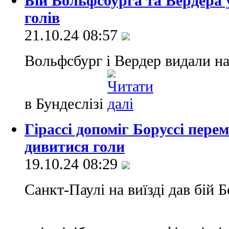
Бій Вольфсбурга та Вердера у
голів
21.10.24 08:57
Вольфсбург і Вердер видали н
в Бундеслізі
Гірассі допоміг Боруссі пере
дивитися голи
19.10.24 08:29
Санкт-Паулі на виїзді дав бій Б