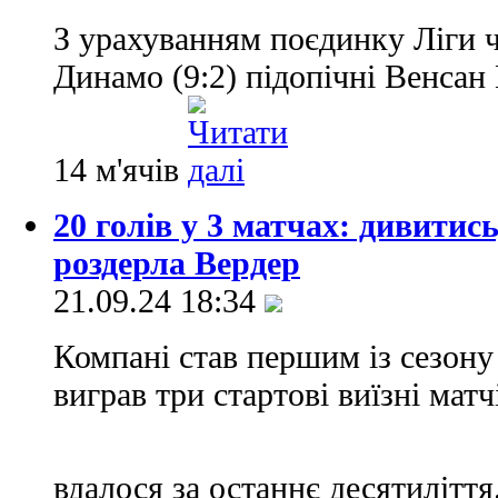
З урахуванням поєдинку Ліги ч
Динамо (9:2) підопічні Венсан
14 м'ячів
20 голів у 3 матчах: дивитис
роздерла Вердер
21.09.24 18:34
Компані став першим із сезону 
виграв три стартові виїзні мат
вдалося за останнє десятиліття