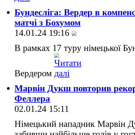
Бундесліга: Вердер в компен
матчі з Бохумом
14.01.24 19:16
В рамках 17 туру німецької Бун
Вердером
Марвін Дукш повторив рекор
Феллера
02.01.24 15:11
Німецький нападник Марвін Д
забивши найбільше голів у гост