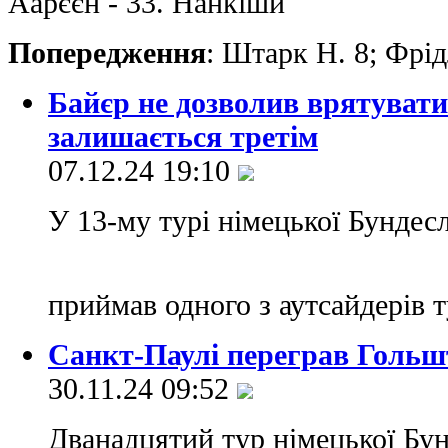
Аарєєн - 33. Нанкіши
Попередження
: Штарк Н. 8; Фрід
Байєр не дозволив врятувати
залишається третім
07.12.24 19:10
У 13-му турі німецької Бундес
приймав одного з аутсайдерів 
Санкт-Паулі переграв Гольшт
30.11.24 09:52
Дванадцятий тур німецької Бун