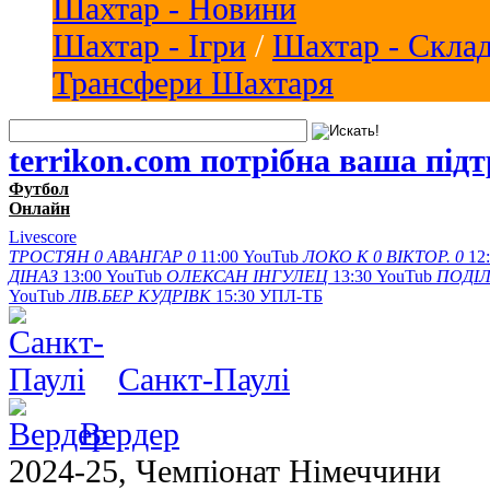
Шахтар - Новини
Шахтар - Ігри
/
Шахтар - Скла
Трансфери Шахтаря
terrikon.com потрібна ваша під
Футбол
Онлайн
Livescore
ТРОСТЯН
0
АВАНГАР
0
11:00
YouTub
ЛОКО К
0
ВІКТОР.
0
12
ДІНАЗ
13:00
YouTub
ОЛЕКСАН
ІНГУЛЕЦ
13:30
YouTub
ПОДІ
YouTub
ЛІВ.БЕР
КУДРІВК
15:30
УПЛ-ТБ
Санкт-Паулі
Вердер
2024-25, Чемпіонат Німеччини