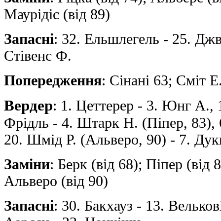
Маурідіс (від 89)
Запасні
: 32. Ельшлегель - 25. Джв
Стівенс Ф.
Попередження
: Сінані 63; Сміт Е
Вердер
: 1. Цеттерер - 3. Юнг А., 
Фрідль - 4. Штарк Н. (Піпер, 83), 6
20. Шмід Р. (Альверо, 90) - 7. Дук
Заміни
: Берк (від 68); Піпер (від 
Альверо (від 90)
Запасні
: 30. Бакхауз - 13. Вельков