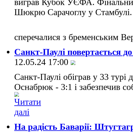
виграв Кубок УЄФА. Фінальний
Шюкрю Сарачоглу у Стамбулі. 
сперечалися з бременським В
Санкт-Паулі повертається до
12.05.24 17:00
Санкт-Паулі обіграв у 33 турі 
Оснабрюк - 3:1 і забезпечив со
На радість Баварії: Штугтаг