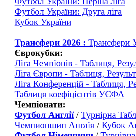
Футбол України: Перша ліга
Футбол України: Друга ліга
Кубок України
Трансфери 2026 :
Трансфери 
Єврокубки:
Ліга Чемпіонів - Таблиця, Резу
Ліга Європи - Таблиця, Резуль
Ліга Конференцій - Таблиця, Р
Таблиця коефіцієнтів УЄФА
Чемпіонати:
Футбол Англії
/
Турнірна Табл
Чемпионшип Англія
/
Кубок Ан
Футбол Німеччини
/
Турнірна