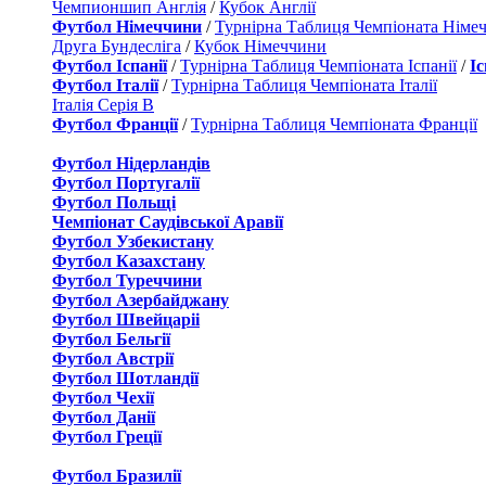
Чемпионшип Англія
/
Кубок Англії
Футбол Німеччини
/
Турнірна Таблиця Чемпіоната Німе
Друга Бундесліга
/
Кубок Німеччини
Футбол Іспанії
/
Турнірна Таблиця Чемпіоната Іспанії
/
І
Футбол Італії
/
Турнірна Таблиця Чемпіоната Італії
Італія Серія B
Футбол Франції
/
Турнірна Таблиця Чемпіоната Франції
Футбол Нідерландiв
Футбол Португалії
Футбол Польщі
Чемпіонат Саудівської Аравії
Футбол Узбекистану
Футбол Казахстану
Футбол Туреччини
Футбол Азербайджану
Футбол Швейцаріі
Футбол Бельгії
Футбол Австрії
Футбол Шотландії
Футбол Чехії
Футбол Данії
Футбол Греції
Футбол Бразилії