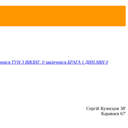
нчився
ТУН
3
ВІКІНГ.
0
закінчився
БРАГА
1
ДИН.МІН
0
Сергiй Кузнєцов 38'
Караваєв 67'