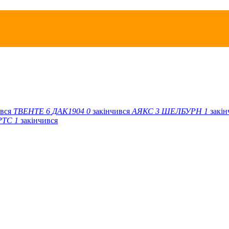
ився
ТВЕНТЕ
6
ДАК1904
0
закінчився
АЯКС
3
ШЕЛБУРН
1
закі
РТС
1
закінчився