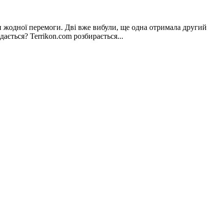
и жодної перемоги. Дві вже вибули, ще одна отримала другий
ється? Terrikon.com розбирається...