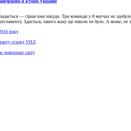
айгіршим в історії України
адається — гірше вже нікуди. Три команди у 8 матчах не здобул
аменту. Здається, такого жаху ще ніколи не було. А може, не зда
 2016 року
старту сезону УПЛ
и чемпіонат світу