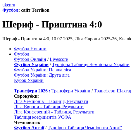
uk
en
ru
Футбол
: сайт Terrikon
Шериф - Приштина 4:0
Шериф - Приштина 4:0, 10.07.2025, Ліга Європи 2025-26, Квал
Футбол Новини
Футбол
Футбол Онлайн
/
Livescore
Футбол України
/
Турнірна Таблиця Чемпіоната України
Футбол України: Перша ліга
Футбол України: Друга ліга
Кубок України
Трансфери 2026 :
Трансфери України
/
Трансфери Шахта
Єврокубки:
Ліга Чемпіонів - Таблиця, Результати
Ліга Європи - Таблиця, Результати
Ліга Конференцій - Таблиця, Результати
Таблиця коефіцієнтів УЄФА
Чемпіонати:
Футбол Англії
/
Турнірна Таблиця Чемпіоната Англії