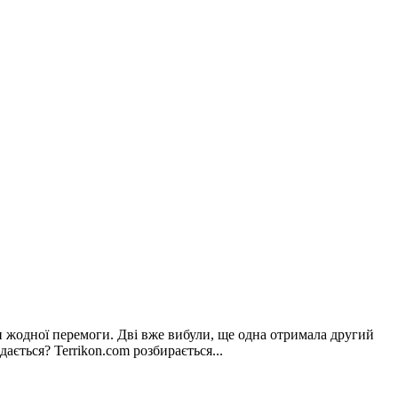
и жодної перемоги. Дві вже вибули, ще одна отримала другий
ється? Terrikon.com розбирається...