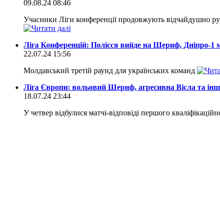
09.08.24 08:46
Учасники Ліги конференції продовжують відчайдушно руба
Ліга Конференцій: Полісся вийде на Шериф, Дніпро-1 м
22.07.24 15:56
Молдавський третій раунд для українських команд
Ліга Європи: вольовий Шериф, агресивна Вісла та інш
18.07.24 23:44
У четвер відбулися матчі-відповіді першого кваліфікацій