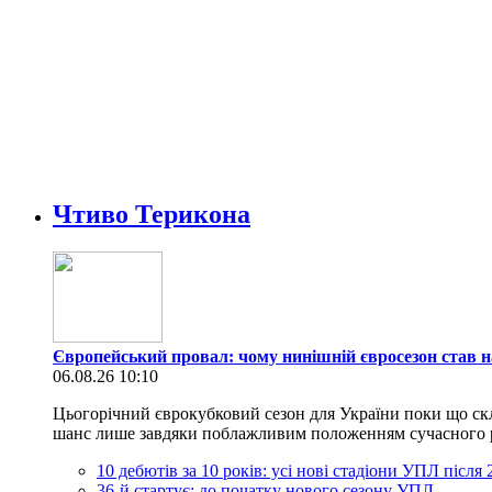
Чтиво Терикона
Європейський провал: чому нинішній євросезон став н
06.08.26 10:10
Цьогорічний єврокубковий сезон для України поки що скл
шанс лише завдяки поблажливим положенням сучасного регл
10 дебютів за 10 років: усі нові стадіони УПЛ після
36-й стартує: до початку нового сезону УПЛ