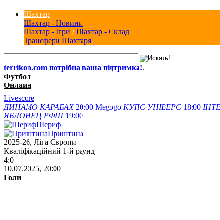
Шахтар
Шахтар - Новини
Шахтар - Ігри
/
Шахтар - Склад
Трансфери Шахтаря
terrikon.com потрібна ваша підтримка!
.
Футбол
Онлайн
Livescore
ДИНАМО
КАРАБАХ
20:00
Megogo
КУПС
УНІВЕРС
18:00
ІНТЕ
ЯБЛОНЕЦ
РФШ
19:00
Шериф
Приштина
2025-26, Ліга Європи
Кваліфікаційний 1-й раунд
4:0
10.07.2025, 20:00
Голи