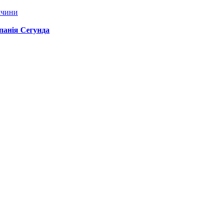
ччини
спанія Сегунда