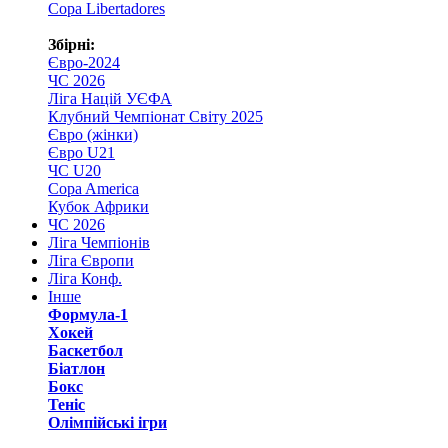
Copa Libertadores
Збірні:
Євро-2024
ЧС 2026
Ліга Націй УЄФА
Клубний Чемпіонат Світу 2025
Євро (жінки)
Євро U21
ЧС U20
Copa America
Кубок Африки
ЧС 2026
Ліга Чемпіонів
Ліга Європи
Ліга Конф.
Інше
Формула-1
Хокей
Баскетбол
Біатлон
Бокс
Теніс
Олімпійські ігри