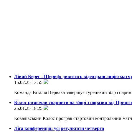
Лівий Берег - Шериф: дивитись відеотрансляцію матч
15.02.25 13:55
Команда Віталія Первака завершує турецький збір спари
Колос розпочав спаринги на зборі з поразки від Приш
25.01.25 18:25
Ковалівський Колос програв стартовий контрольний матч 
Ліга конференцій: усі результати четверга