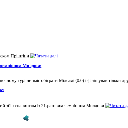
беком Пріштіни
в чемпіоном Молдови
чному турі не зміг обіграти Мілсамі (0:0) і фінішував тільки д
ах
кий збір спарингом із 21-разовим чемпіоном Молдови