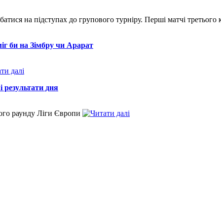
тися на підступах до групового турніру. Перші матчі третього к
іг би на Зімбру чи Арарат
і результати дня
ного раунду Ліги Європи