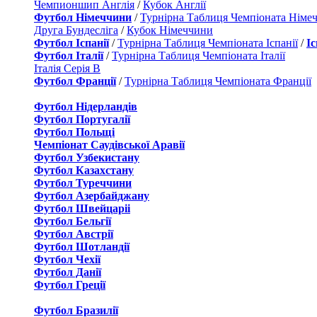
Чемпионшип Англія
/
Кубок Англії
Футбол Німеччини
/
Турнірна Таблиця Чемпіоната Німе
Друга Бундесліга
/
Кубок Німеччини
Футбол Іспанії
/
Турнірна Таблиця Чемпіоната Іспанії
/
І
Футбол Італії
/
Турнірна Таблиця Чемпіоната Італії
Італія Серія B
Футбол Франції
/
Турнірна Таблиця Чемпіоната Франції
Футбол Нідерландiв
Футбол Португалії
Футбол Польщі
Чемпіонат Саудівської Аравії
Футбол Узбекистану
Футбол Казахстану
Футбол Туреччини
Футбол Азербайджану
Футбол Швейцаріі
Футбол Бельгії
Футбол Австрії
Футбол Шотландії
Футбол Чехії
Футбол Данії
Футбол Греції
Футбол Бразилії