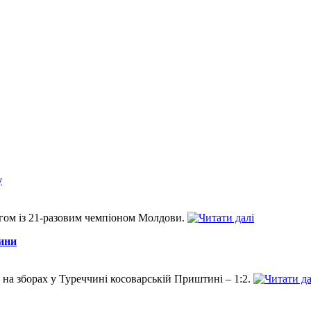
у
нгом із 21-разовим чемпіоном Молдови.
тини
на зборах у Туреччині косоварській Приштині – 1:2.