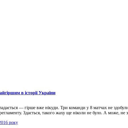
айгіршим в історії України
адається — гірше вже нікуди. Три команди у 8 матчах не здобул
аменту. Здається, такого жаху ще ніколи не було. А може, не зда
 2016 року