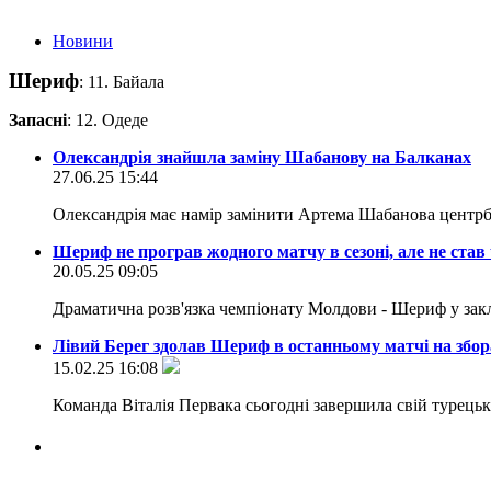
Новини
Шериф
: 11. Байала
Запасні
: 12. Одеде
Олександрія знайшла заміну Шабанову на Балканах
27.06.25 15:44
Олександрія має намір замінити Артема Шабанова центр
Шериф не програв жодного матчу в сезоні, але не ста
20.05.25 09:05
Драматична розв'язка чемпіонату Молдови - Шериф у заклю
Лівий Берег здолав Шериф в останньому матчі на збор
15.02.25 16:08
Команда Віталія Первака сьогодні завершила свій турець