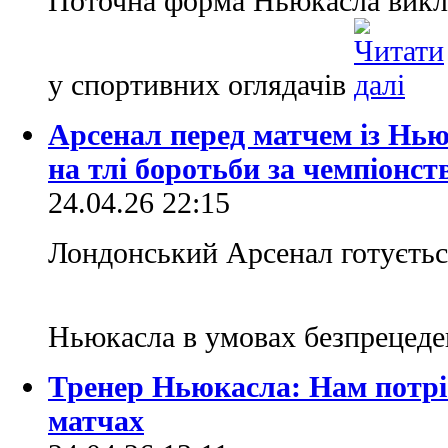
Поточна форма Ньюкасла викл
у спортивних оглядачів
Арсенал перед матчем із Нью
на тлі боротьби за чемпіонст
24.04.26 22:15
Лондонський Арсенал готуєтьс
Ньюкасла в умовах безпрецеде
Тренер Ньюкасла: Нам потріб
матчах