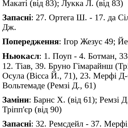
Макаті (від 83); Лукка Л. (від 83)
Запасні
: 27. Ортега Ш. - 17. да С
Дж.
Попередження
: Ігор Жезус 49; Йе
Ньюкасл
: 1. Поуп - 4. Ботман, 33
12. Тіав, 39. Бруно Гімарайнш (Трі
Осула (Вісса Й., 71), 23. Мерфі Д-
Вольтемаде (Ремзі Д., 61)
Заміни
: Барнс Х. (від 61); Ремзі Д.
Тріпп'єр (від 90)
Запасні
: 32. Ремсдейл - 37. Мерфі