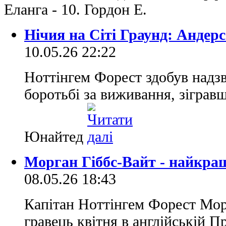
Еланга - 10. Гордон Е.
Нічия на Сіті Граунд: Андер
10.05.26 22:22
Ноттінгем Форест здобув надз
боротьбі за виживання, зіграв
Юнайтед
Морган Гіббс-Вайт - найкра
08.05.26 18:43
Капітан Ноттінгем Форест Мор
гравець квітня в англійській Пр