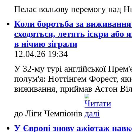
Пелас вольову перемогу над 
Коли боротьба за виживання 
сходяться, летять іскри або 
в нічию зіграли
12.04.26 19:34
У 32-му турі англійської Прем'є
полум'я: Ноттінгем Форест, як
виживання, приймав Астон Вілл
до Ліги Чемпіонів
У Європі знову ажіотаж навк