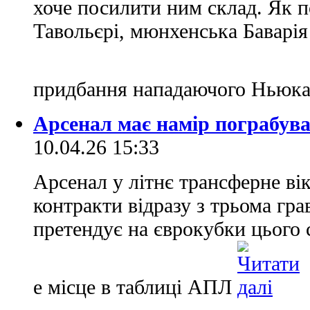
хоче посилити ним склад. Як 
Тавольєрі, мюнхенська Баварія
придбання нападаючого Ньюк
Арсенал має намір пограбув
10.04.26 15:33
Арсенал у літнє трансферне ві
контракти відразу з трьома гр
претендує на єврокубки цього 
е місце в таблиці АПЛ