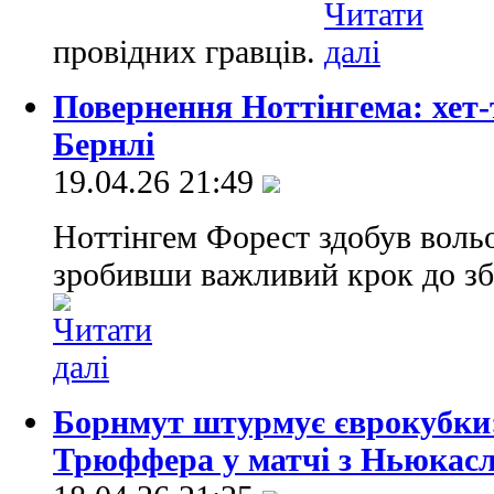
провідних гравців.
Повернення Ноттінгема: хет
Бернлі
19.04.26 21:49
Ноттінгем Форест здобув вольо
зробивши важливий крок до збе
Борнмут штурмує єврокубки
Трюффера у матчі з Ньюкас