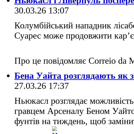
Ньюкасл і Ліверпуль поспере
30.03.26 13:07
Колумбійський нападник лісаб
Суарес може продовжити кар’єр
Про це повідомляє Correio da 
Бена Уайта розглядають як з
27.03.26 17:37
Ньюкасл розглядає можливість
гравцем Арсеналу Беном Уайто
фунтів на тиждень, щоб замін