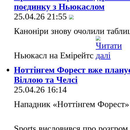
поєдинку з Ньюкаслом
25.04.26 21:55
Каноніри знову очолили табли
Ньюкасл на Емірейтс
Ноттінгем Форест вже плану
Віллою та Челсі
25.04.26 16:14
Нападник «Ноттінгем Форест» 
Sports висловився про розгро