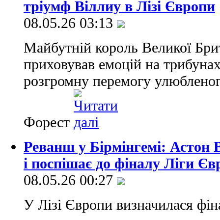
тріумф Віллиу в Лізі Європи
08.05.26 03:13
Майбутній король Великої Бри
приховував емоцій на трибуна
розгромну перемогу улюбленог
Форест
Реванш у Бірмінгемі: Астон 
і поспішає до фіналу Ліги Єв
08.05.26 00:27
У Лізі Європи визначилася фін