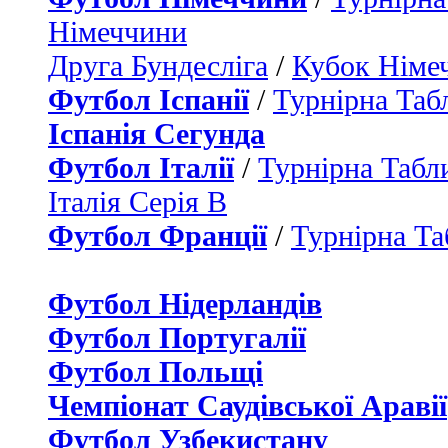
Німеччини
Друга Бундесліга
/
Кубок Німе
Футбол Іспанії
/
Турнірна Таб
Іспанія Сегунда
Футбол Італії
/
Турнірна Табли
Італія Серія B
Футбол Франції
/
Турнірна Та
Футбол Нідерландiв
Футбол Португалії
Футбол Польщі
Чемпіонат Саудівської Аравії
Футбол Узбекистану