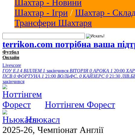
Шахтар - Новини
Шахтар - Ігри
/
Шахтар - Скла
Трансфери Шахтаря
terrikon.com потрібна ваша під
Футбол
Онлайн
Livescore
ГОУ Е.І
4
ВІЛЛЕМ
1
закінчився
ВІТОРІЯ
0
АРОКА
1
20:00
ХАР
ПСВ
0
ФОРТУНА
1
21:00
ВОЛЬФС.
0
КАЙЗЕРС
0
21:30
ЛІВ.Б
закінчився
Ноттінгем Форест
Ньюкасл
2025-26, Чемпіонат Англії