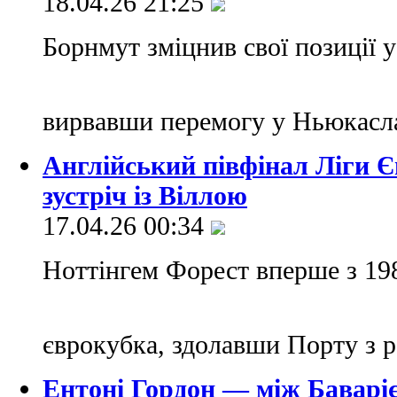
18.04.26 21:25
Борнмут зміцнив свої позиції у
вирвавши перемогу у Ньюкасла
Англійський півфінал Ліги Є
зустріч із Віллою
17.04.26 00:34
Ноттінгем Форест вперше з 19
єврокубка, здолавши Порту з 
Ентоні Гордон — між Баварі