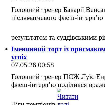
Головний тренер Баварії Венса
післяматчевого флеш-інтерв’ю 
результатом та суддівськими 
Іменинний торт із присмаком
успіх
07.05.26 00:58
Головний тренер ПСЖ Луїс Енрі
флеш-інтерв’ю поділився враж
Ліги чемпіонів