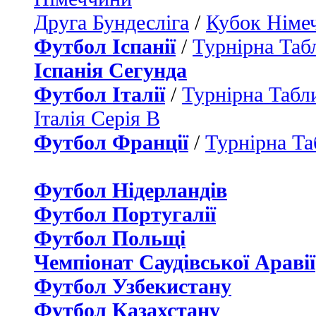
Друга Бундесліга
/
Кубок Німе
Футбол Іспанії
/
Турнірна Таб
Іспанія Сегунда
Футбол Італії
/
Турнірна Табли
Італія Серія B
Футбол Франції
/
Турнірна Та
Футбол Нідерландiв
Футбол Португалії
Футбол Польщі
Чемпіонат Саудівської Аравії
Футбол Узбекистану
Футбол Казахстану