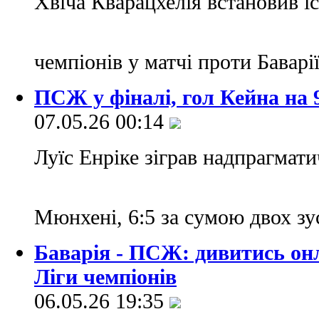
Хвіча Кварацхелія встановив і
чемпіонів у матчі проти Баварі
ПСЖ у фіналі, гол Кейна на 
07.05.26 00:14
Луїс Енріке зіграв надпрагматич
Мюнхені, 6:5 за сумою двох зу
Баварія - ПСЖ: дивитись он
Ліги чемпіонів
06.05.26 19:35