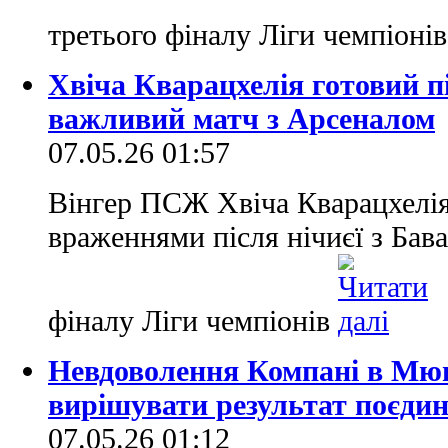
третього фіналу Ліги чемпіонів
Хвіча Кварацхелія готовий 
важливий матч з Арсеналом
07.05.26 01:57
Вінгер ПСЖ Хвіча Кварацхелія
враженнями після нічиєї з Бав
фіналу Ліги чемпіонів
Невдоволення Компані в Мюнх
вирішувати результат поєди
07.05.26 01:12