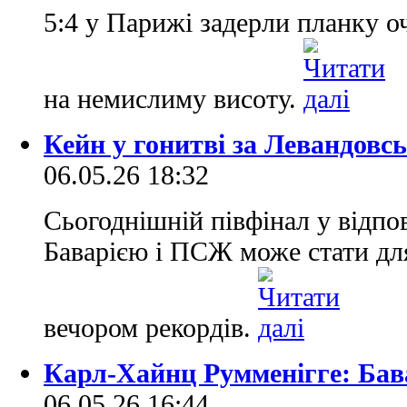
5:4 у Парижі задерли планку оч
на немислиму висоту.
Кейн у гонитві за Левандовс
06.05.26 18:32
Сьогоднішній півфінал у відпо
Баварією і ПСЖ може стати дл
вечором рекордів.
Карл-Хайнц Румменігге: Бав
06.05.26 16:44