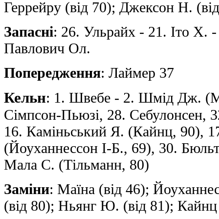
Геррейру (від 70); Джексон Н. (від
Запасні
: 26. Ульрайх - 21. Іто Х. 
Павлович Ол.
Попередження
: Лаймер 37
Кельн
: 1. Швебе - 2. Шмід Дж. (М
Сімпсон-Пьюзі, 28. Себулонсен, 3
16. Каміньський Я. (Кайнц, 90), 
(Йоуханнессон І-Б., 69), 30. Бюльт
Мала С. (Тільманн, 80)
Заміни
: Маїна (від 46); Йоуханнес
(від 80); Ньянг Ю. (від 81); Кайнц 