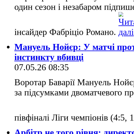
один сезон і незабаром підпиш
інсайдер Фабріціо Романо.
Мануель Нойєр: У матчі пр
інстинкту вбивці
07.05.26 08:35
Воротар Баварії Мануель Нойє
за підсумками двоматчевого п
півфіналі Ліги чемпіонів (4:5, 1
Арбітр не того рівня: дирек