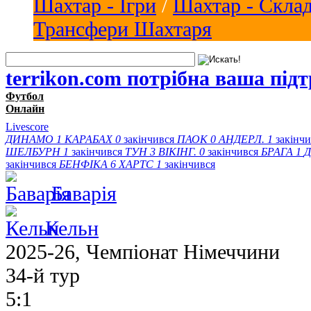
Шахтар - Ігри
/
Шахтар - Скла
Трансфери Шахтаря
terrikon.com потрібна ваша під
Футбол
Онлайн
Livescore
ДИНАМО
1
КАРАБАХ
0
закінчився
ПАОК
0
АНДЕРЛ.
1
закінч
ШЕЛБУРН
1
закінчився
ТУН
3
ВІКІНГ.
0
закінчився
БРАГА
1
Д
закінчився
БЕНФІКА
6
ХАРТС
1
закінчився
Баварія
Кельн
2025-26, Чемпіонат Німеччини
34-й тур
5:1