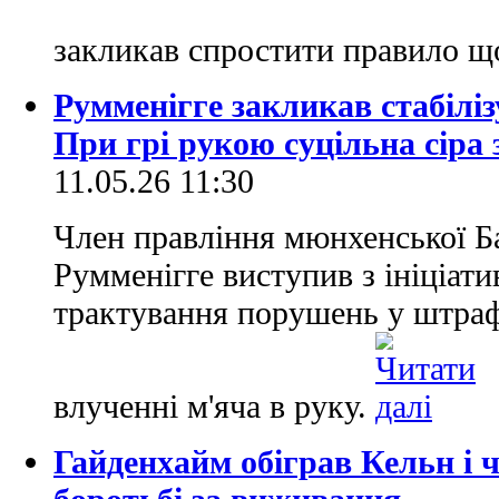
закликав спростити правило 
Румменігге закликав стабілі
При грі рукою суцільна сіра 
11.05.26 11:30
Член правління мюнхенської Б
Румменігге виступив з ініціати
трактування порушень у штра
влученні м'яча в руку.
Гайденхайм обіграв Кельн і ч