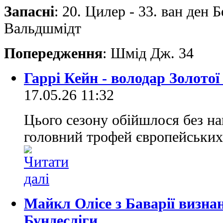
Запасні
: 20. Цилер - 33. ван ден Бе
Вальдшмідт
Попередження
: Шмід Дж. 34
Гаррі Кейн - володар Золотої
17.05.26 11:32
Цього сезону обійшлося без на
головний трофей європейських
Майкл Олісе з Баварії визн
Бундесліги