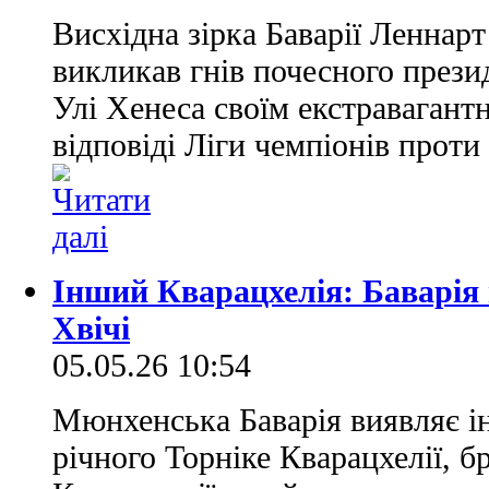
Висхідна зірка Баварії Леннар
викликав гнів почесного през
Улі Хенеса своїм екстравагант
відповіді Ліги чемпіонів прот
Інший Кварацхелія: Баварія 
Хвічі
05.05.26 10:54
Мюнхенська Баварія виявляє ін
річного Торніке Кварацхелії, б