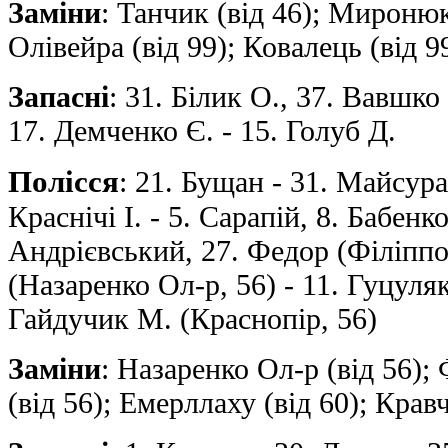
Заміни
: Танчик (від 46); Миронюк 
Олівейра (від 99); Ковалець (від 9
Запасні
: 31. Білик О., 37. Вавшко
17. Демченко Є. - 15. Голуб Д.
Полісся
: 21. Бущан - 31. Майсура
Краснічі І. - 5. Сарапій, 8. Бабенк
Андрієвський, 27. Федор (Філіппов
(Назаренко Ол-р, 56) - 11. Гуцуляк
Гайдучик М. (Краснопір, 56)
Заміни
: Назаренко Ол-р (від 56); 
(від 56); Емерллаху (від 60); Крав