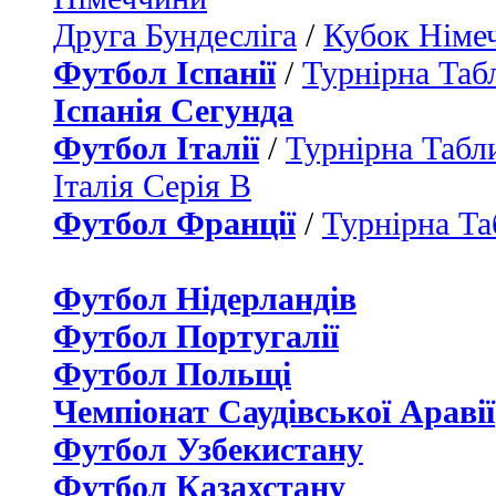
Друга Бундесліга
/
Кубок Німе
Футбол Іспанії
/
Турнірна Таб
Іспанія Сегунда
Футбол Італії
/
Турнірна Табли
Італія Серія B
Футбол Франції
/
Турнірна Та
Футбол Нідерландiв
Футбол Португалії
Футбол Польщі
Чемпіонат Саудівської Аравії
Футбол Узбекистану
Футбол Казахстану