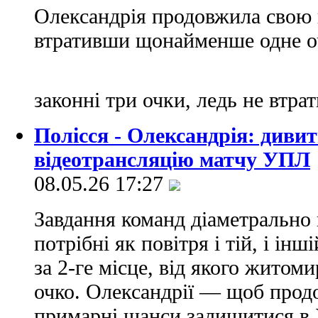
Олександрія продовжила свою 
втративши щонайменше одне оч
законні три очки, ледь не втра
Полісся - Олександрія: диви
вiдеотрансляцію матчу УПЛ
08.05.26 17:27
Завдання команд діаметрально 
потрібні як повітря і тій, і і
за 2-ге місце, від якого житоми
очко. Олександрії — щоб продо
примарні шанси залишитися в 