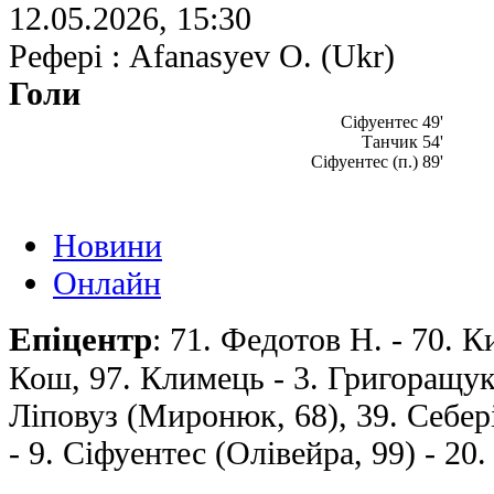
12.05.2026, 15:30
Рефері : Afanasyev O. (Ukr)
Голи
Сіфуентес 49'
Танчик 54'
Сіфуентес (п.) 89'
Новини
Онлайн
Епіцентр
: 71. Федотов Н. - 70. 
Кош, 97. Климець - 3. Григоращук,
Ліповуз (Миронюк, 68), 39. Себері
- 9. Сіфуентес (Олівейра, 99) - 20