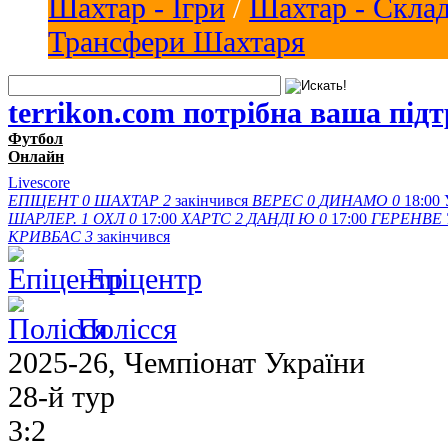
Шахтар - Ігри
/
Шахтар - Скла
Трансфери Шахтаря
terrikon.com потрібна ваша під
Футбол
Онлайн
Livescore
ЕПІЦЕНТ
0
ШАХТАР
2
закінчився
ВЕРЕС
0
ДИНАМО
0
18:00
ШАРЛЕР.
1
ОХЛ
0
17:00
ХАРТС
2
ДАНДІ Ю
0
17:00
ГЕРЕНВЕ
КРИВБАС
3
закінчився
Епіцентр
Полісся
2025-26, Чемпіонат України
28-й тур
3:2