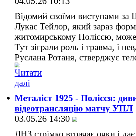
04.05.26 10:13
Відомий своїми виступами за 
Лукас Тейлор, який зараз фор
житомирському Поліссю, може
Тут зіграли роль і травма, і н
Руслана Ротаня, стверджує тел
Металіст 1925 - Полісся: ди
відеотрансляцію матчу УПЛ
03.05.26 14:30
ЛНЗ стрімко втрачає очки і да