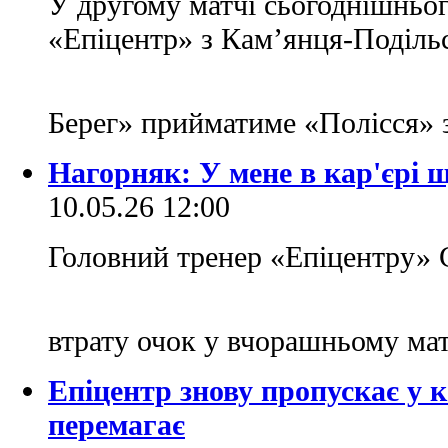
У другому матчі сьогоднішньо
«Епіцентр» з Кам’янця-Поділь
Берег» прийматиме «Полісся»
Нагорняк: У мене в кар'єрі щ
10.05.26 12:00
Головний тренер «Епіцентру» 
втрату очок у вчорашньому ма
Епіцентр знову пропускає у к
перемагає