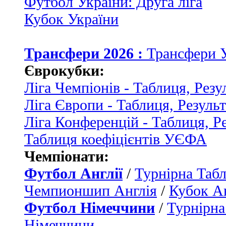
Футбол України: Друга ліга
Кубок України
Трансфери 2026 :
Трансфери 
Єврокубки:
Ліга Чемпіонів - Таблиця, Резу
Ліга Європи - Таблиця, Резуль
Ліга Конференцій - Таблиця, Р
Таблиця коефіцієнтів УЄФА
Чемпіонати:
Футбол Англії
/
Турнірна Табл
Чемпионшип Англія
/
Кубок Ан
Футбол Німеччини
/
Турнірна
Німеччини