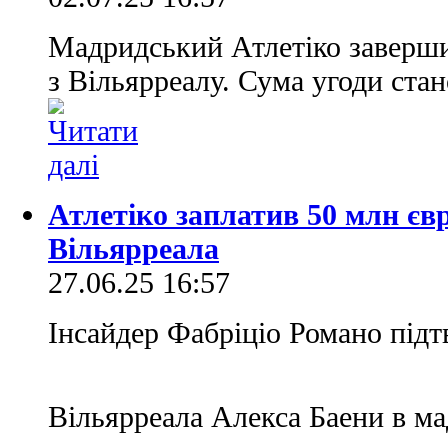
Мадридський Атлетіко заверш
з Вільярреалу. Сума угоди стан
Атлетіко заплатив 50 млн єв
Вільярреала
27.06.25 16:57
Інсайдер Фабріціо Романо підт
Вільярреала Алекса Баени в м