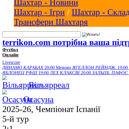
Шахтар - Новини
Шахтар - Ігри
/
Шахтар - Скла
Трансфери Шахтаря
terrikon.com потрібна ваша під
Футбол
Онлайн
Livescore
ДИНАМО
КАРАБАХ
20:00
Megogo
ЯГЕЛЛОН
РЕЙНДЖ.
19:00
ЯБЛОНЕЦ
РФШ
19:00
ЛЕХ
КЛАКСВІ
20:00
ЗАЛЬЦБ.
ПАФОС
Вільярреал
Осасуна
2025-26, Чемпiонат Іспанії
5-й тур
2:1