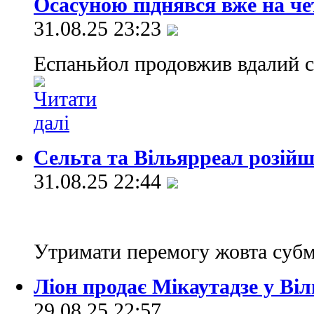
Осасуною піднявся вже на че
31.08.25 23:23
Еспаньйол продовжив вдалий ст
Сельта та Вільярреал розій
31.08.25 22:44
Утримати перемогу жовта субм
Ліон продає Мікаутадзе у Ві
29.08.25 22:57