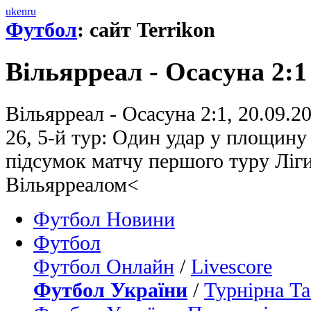
uk
en
ru
Футбол
: сайт Terrikon
Вільярреал - Осасуна 2:1
Вільярреал - Осасуна 2:1, 20.09.20
26, 5-й тур: Один удар у площину
підсумок матчу першого туру Ліги
Вільярреалом<
Футбол Новини
Футбол
Футбол Онлайн
/
Livescore
Футбол України
/
Турнірна Та