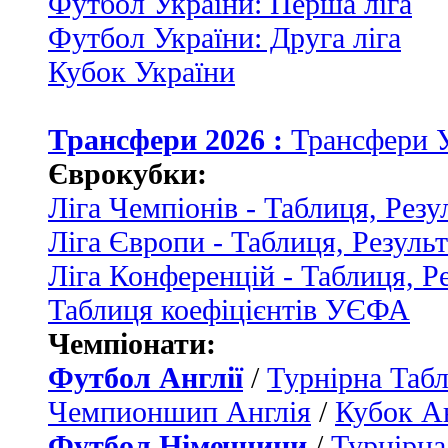
Футбол України: Перша ліга
Футбол України: Друга ліга
Кубок України
Трансфери 2026 :
Трансфери 
Єврокубки:
Ліга Чемпіонів - Таблиця, Резу
Ліга Європи - Таблиця, Резуль
Ліга Конференцій - Таблиця, Р
Таблиця коефіцієнтів УЄФА
Чемпіонати:
Футбол Англії
/
Турнірна Табл
Чемпионшип Англія
/
Кубок Ан
Футбол Німеччини
/
Турнірна