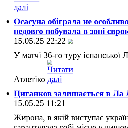
Осасуна обіграла не особлив
недовго побувала в зоні євро
15.05.25 22:22
У матчі 36-го туру іспанської
Атлетіко
Циганков залишається в Ла Л
15.05.25 11:21
Жирона, в якій виступає украї
гарантувала собі місце у вищом