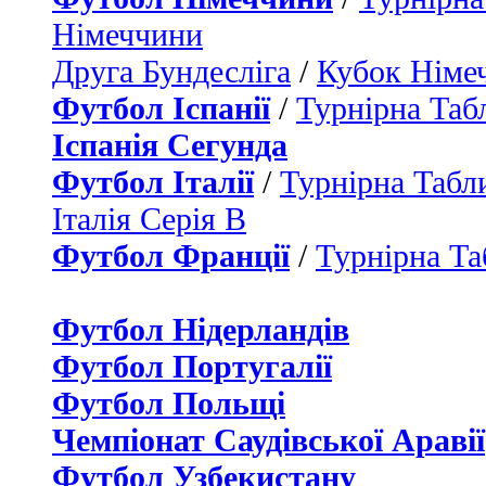
Німеччини
Друга Бундесліга
/
Кубок Німе
Футбол Іспанії
/
Турнірна Таб
Іспанія Сегунда
Футбол Італії
/
Турнірна Табли
Італія Серія B
Футбол Франції
/
Турнірна Та
Футбол Нідерландiв
Футбол Португалії
Футбол Польщі
Чемпіонат Саудівської Аравії
Футбол Узбекистану