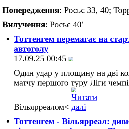
Попередження
: Росьє 33, 40; Тор
Вилучення
: Росьє 40'
Тоттенгем перемагає на старт
автоголу
17.09.25 00:45
Один удар у площину на дві к
матчу першого туру Ліги чемпі
Вільярреалом<
Тоттенгем - Вільярреал: див