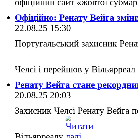
офіційний сайт «жовтої субма
Офіційно: Ренату Вейга зміни
22.08.25 15:30
Португальський захисник Рена
Челсі і перейшов у Вільярреал
Ренату Вейга стане рекордн
20.08.25 20:03
Захисник Челсі Ренату Вейга п
Вільярреалу