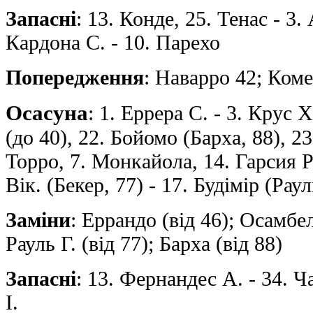
Запасні
: 13. Конде, 25. Тенас - 3.
Кардона С. - 10. Парехо
Попередження
: Наварро 42; Ком
Осасуна
: 1. Еррера С. - 3. Крус 
(до 40), 22. Бойомо (Барха, 88), 23
Торро, 7. Монкайола, 14. Гарсия Р
Вiк. (Бекер, 77) - 17. Будімір (Раул
Заміни
: Еррандо (від 46); Осамбела
Рауль Г. (від 77); Барха (від 88)
Запасні
: 13. Фернандес А. - 34. Ча
І.