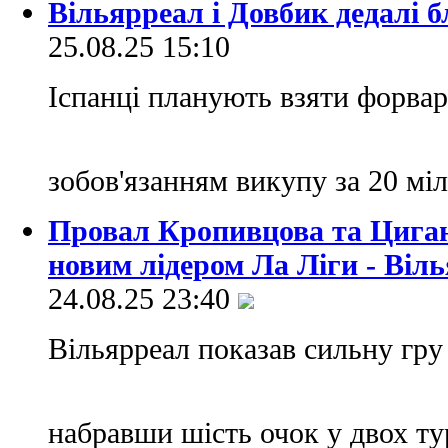
Вільярреал і Довбик дедалі б
25.08.25 15:10
Іспанці планують взяти форвард
зобов'язанням викупу за 20 мі
Провал Кропивцова та Цига
новим лідером Ла Ліги - Віл
24.08.25 23:40
Вільярреал показав сильну гру 
набравши шість очок у двох т