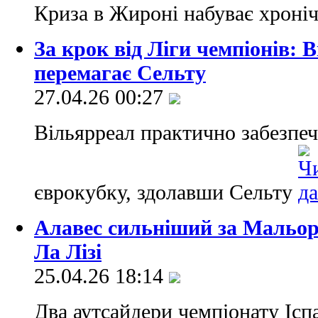
Криза в Жироні набуває хроні
За крок від Ліги чемпіонів: 
перемагає Сельту
27.04.26 00:27
Вільярреал практично забезпеч
єврокубку, здолавши Сельту
Алавес сильніший за Мальор
Ла Лізі
25.04.26 18:14
Два аутсайдери чемпіонату Іспа