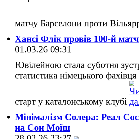
матчу Барселони проти Вільярр
Хансі Флік провів 100-й матч
01.03.26 09:31
Ювілейною стала суботня зустр
статистика німецького фахівця
старт у каталонському клубі
Мінімалізм Солера: Реал Сос
на Сон Моїш
28.02.26 23:27