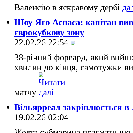
Валенсію в яскравому дербі
Шоу Яго Аспаса: капітан вив
єврокубкову зону
22.02.26 22:54
38-річний форвард, який вийшо
хвилин до кінця, самотужки в
матчу
Вільярреал закріплюється в л
19.02.26 02:04
Жовта субмарина прагматично з