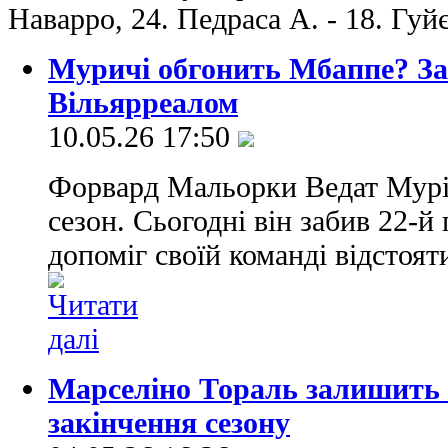
Наварро, 24. Педраса А. - 18. Гуй
Муричі обгонить Мбаппе? Заб
Вільярреалом
10.05.26 17:50
Форвард Мальорки Ведат Муріч
сезон. Сьогодні він забив 22-й 
допоміг своїй команді відстоят
Марселіно Тораль залишить 
закінчення сезону