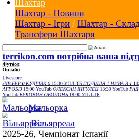
Шахтар
Шахтар - Новини
Шахтар - Ігри
/
Шахтар - Скла
Трансфери Шахтаря
terrikon.com потрібна ваша під
Футбол
Онлайн
Livescore
ЛІВ.БЕР
0
КУДРІВК
0
15:30
УПЛ-ТБ
ПОДІЛЛЯ
1
НИВА В
1
14
АГРОБІЗ
15:00
YouTub
ОЛЕКСАН
ІНГУЛЕЦ
13:30
YouTub
РА
YouTub
БУКОВИН
ОБОЛОНЬ
18:00
УПЛ-ТБ
Мальорка
Вільярреал
2025-26, Чемпiонат Іспанії