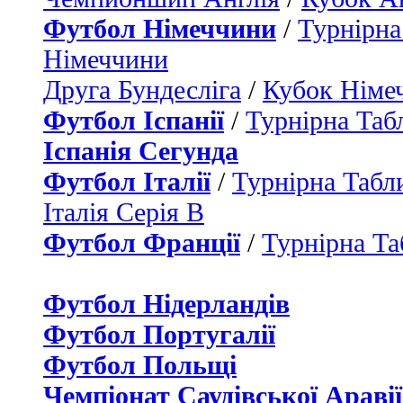
Футбол Німеччини
/
Турнірна
Німеччини
Друга Бундесліга
/
Кубок Німе
Футбол Іспанії
/
Турнірна Таб
Іспанія Сегунда
Футбол Італії
/
Турнірна Табли
Італія Серія B
Футбол Франції
/
Турнірна Та
Футбол Нідерландiв
Футбол Португалії
Футбол Польщі
Чемпіонат Саудівської Аравії