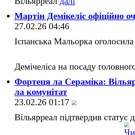
Вільярреал
Мартін Демікеліс офіційно о
27.02.26 04:46
Іспанська Мальорка оголосила
Демічеліса на посаду головног
Фортеця ла Сераміка: Вільяр
ла комунітат
23.02.26 01:17
Вільярреал підтвердив статус 