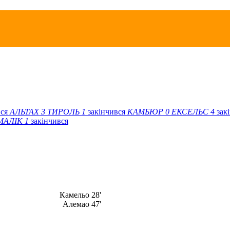
вся
АЛЬТАХ
3
ТИРОЛЬ
1
закінчився
КАМБЮР
0
ЕКСЕЛЬС
4
зак
МАЛІК
1
закінчився
Камельо 28'
Алемао 47'