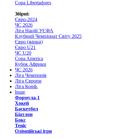
Copa Libertadores
Збірні:
Євро-2024
ЧС 2026
Ліга Націй УЄФА
Клубний Чемпіонат Світу 2025
Євро (жінки)
Євро U21
ЧС U20
Copa America
Кубок Африки
ЧС 2026
Ліга Чемпіонів
Ліга Європи
Ліга Конф.
Інше
Формула-1
Хокей
Баскетбол
Біатлон
Бокс
Теніс
Олімпійські ігри