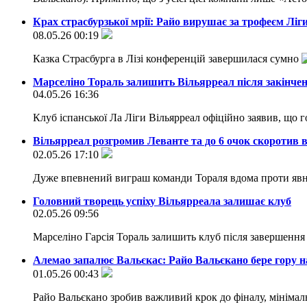
Крах страсбурзької мрії: Райо вирушає за трофеєм Ліг
08.05.26 00:19
Казка Страсбурга в Лізі конференцій завершилася сумно
Марселіно Тораль залишить Вільярреал після закінчен
04.05.26 16:36
Клуб іспанської Ла Ліги Вільярреал офіційно заявив, що
Вільярреал розгромив Леванте та до 6 очок скоротив в
02.05.26 17:10
Дуже впевнений виграш команди Тораля вдома проти явно
Головний творець успіху Вільярреала залишає клуб
02.05.26 09:56
Марселіно Гарсія Тораль залишить клуб після завершенн
Алемао запалює Вальєкас: Райо Вальєкано бере гору 
01.05.26 00:43
Райо Вальєкано зробив важливий крок до фіналу, мініма