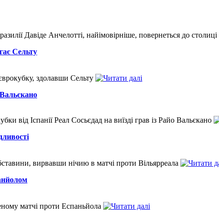
азилії Давіде Анчелотті, найімовірніше, повернеться до столиці 
агає Сельту
 єврокубку, здолавши Сельту
 Вальєкано
кубки від Іспанії Реал Сосьєдад на виїзді грав із Райо Вальєкано
дливості
бставини, вирвавши нічию в матчі проти Вільярреала
анйолом
женому матчі проти Еспаньйола