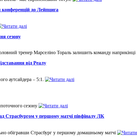
и конференцій до Лейпцига
ня сезону
 головний тренер Марселіно Тораль залишить команду наприкінці
ідставання від Реалу
го аутсайдера – 5:1.
я поточного сезону
над Страсбургом у першому матчі півфіналу ЛК
льно обігравши Страсбург у першому домашньому матчі