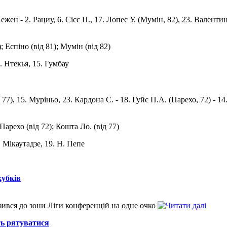
 Лежен - 2. Рациу, 6. Сісс П., 17. Лопес У. (Мумін, 82), 23. Валенти
); Еспіно (від 81); Мумін (від 82)
1. Нтекья, 15. Гумбау
, 77), 15. Мурiньо, 23. Кардона С. - 18. Гуйє П.А. (Парехо, 72) - 1
 Парехо (від 72); Кошта Ло. (від 77)
9. Мікаутадзе, 19. Н. Пепе
кубків
изився до зони Ліги конференцій на одне очко
ть рятуватися