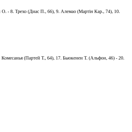
н О. - 8. Трехо (Диас П., 66), 9. Алемао (Мартін Кар., 74), 10.
4. Комесанья (Партей Т., 64), 17. Бьюкенен Т. (Альфон, 46) - 20.