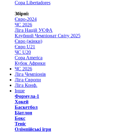
Copa Libertadores
Збірні:
Євро-2024
ЧС 2026
Ліга Націй УЄФА
Клубний Чемпіонат Світу 2025
Євро (жінки)
Євро U21
ЧС U20
Copa America
Кубок Африки
ЧС 2026
Ліга Чемпіонів
Ліга Європи
Ліга Конф.
Інше
Формула-1
Хокей
Баскетбол
Біатлон
Бокс
Теніс
Олімпійські ігри