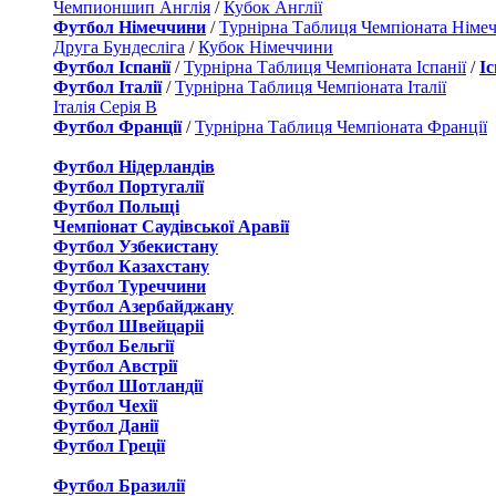
Чемпионшип Англія
/
Кубок Англії
Футбол Німеччини
/
Турнірна Таблиця Чемпіоната Німе
Друга Бундесліга
/
Кубок Німеччини
Футбол Іспанії
/
Турнірна Таблиця Чемпіоната Іспанії
/
І
Футбол Італії
/
Турнірна Таблиця Чемпіоната Італії
Італія Серія B
Футбол Франції
/
Турнірна Таблиця Чемпіоната Франції
Футбол Нідерландiв
Футбол Португалії
Футбол Польщі
Чемпіонат Саудівської Аравії
Футбол Узбекистану
Футбол Казахстану
Футбол Туреччини
Футбол Азербайджану
Футбол Швейцаріі
Футбол Бельгії
Футбол Австрії
Футбол Шотландії
Футбол Чехії
Футбол Данії
Футбол Греції
Футбол Бразилії