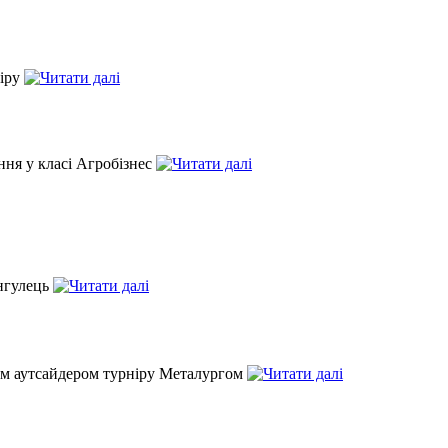
ніру
ння у класі Агробізнес
Інгулець
вним аутсайдером турніру Металургом