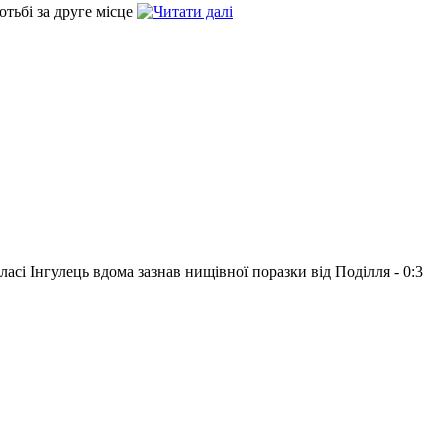
отьбі за друге місце
асі Інгулець вдома зазнав нищівної поразки від Поділля - 0:3