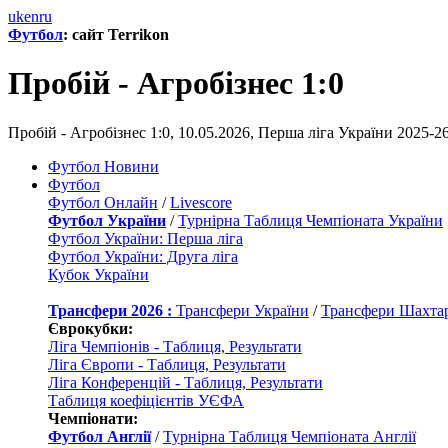
uk
en
ru
Футбол
: сайт Terrikon
Пробій - Агробізнес 1:0
Пробій - Агробізнес 1:0, 10.05.2026, Перша ліга України 2025-2
Футбол Новини
Футбол
Футбол Онлайн
/
Livescore
Футбол України
/
Турнірна Таблиця Чемпіоната України
Футбол України: Перша ліга
Футбол України: Друга ліга
Кубок України
Трансфери 2026 :
Трансфери України
/
Трансфери Шахта
Єврокубки:
Ліга Чемпіонів - Таблиця, Результати
Ліга Європи - Таблиця, Результати
Ліга Конференцій - Таблиця, Результати
Таблиця коефіцієнтів УЄФА
Чемпіонати:
Футбол Англії
/
Турнірна Таблиця Чемпіоната Англії