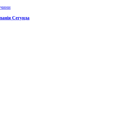
ччини
спанія Сегунда