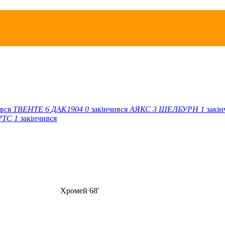
ився
ТВЕНТЕ
6
ДАК1904
0
закінчився
АЯКС
3
ШЕЛБУРН
1
закі
РТС
1
закінчився
Хромей 68'