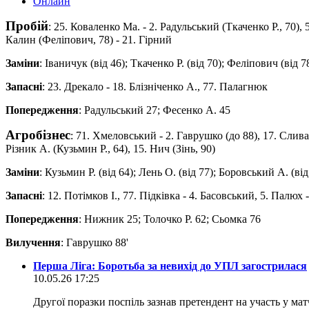
Онлайн
Пробій
: 25. Коваленко Ма. - 2. Радульський (Ткаченко Р., 70),
Калин (Феліпович, 78) - 21. Гірний
Заміни
: Іваничук (від 46); Ткаченко Р. (від 70); Феліпович (від 7
Запасні
: 23. Дрекало - 18. Блізніченко А., 77. Палагнюк
Попередження
: Радульський 27; Фесенко А. 45
Агробізнес
: 71. Хмеловський - 2. Гаврушко (до 88), 17. Слива
Різник А. (Кузьмин Р., 64), 15. Нич (Зінь, 90)
Заміни
: Кузьмин Р. (від 64); Лень О. (від 77); Боровський А. (від 
Запасні
: 12. Потімков І., 77. Підківка - 4. Басовський, 5. Палю
Попередження
: Нижник 25; Толочко Р. 62; Сьомка 76
Вилучення
: Гаврушко 88'
Перша Ліга: Боротьба за невихід до УПЛ загострилася
10.05.26 17:25
Другої поразки поспіль зазнав претендент на участь у ма