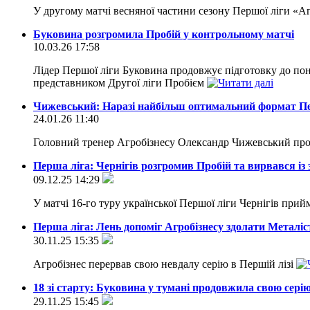
У другому матчі весняної частини сезону Першої ліги «А
Буковина розгромила Пробій у контрольному матчі
10.03.26 17:58
Лідер Першої ліги Буковина продовжує підготовку до пон
представником Другої ліги Пробієм
Чижевський: Наразі найбільш оптимальний формат Пе
24.01.26 11:40
Головний тренер Агробізнесу Олександр Чижевський проа
Перша ліга: Чернігів розгромив Пробій та вирвався із 
09.12.25 14:29
У матчі 16-го туру української Першої ліги Чернігів прий
Перша ліга: Лень допоміг Агробізнесу здолати Металіс
30.11.25 15:35
Агробізнес перервав свою невдалу серію в Першій лізі
18 зі старту: Буковина у тумані продовжила свою сері
29.11.25 15:45