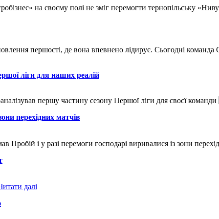
гробізнес» на своєму полі не зміг перемогти тернопільську «Нив
овлення першості, де вона впевнено лідирує. Сьогодні команда 
ршої ліги для наших реалій
налізував першу частину сезону Першої ліги для своєї команди
зони перехідних матчів
мав Пробій і у разі перемоги господарі виривалися із зони перех
т
ю