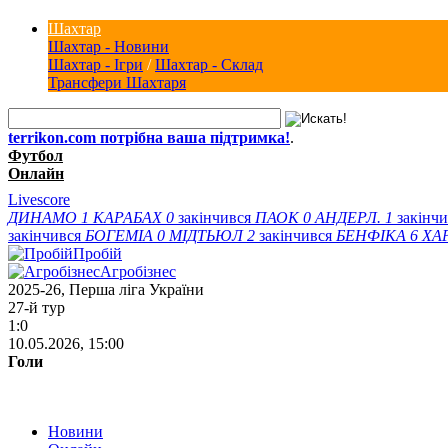
Шахтар
Шахтар - Новини
Шахтар - Ігри
/
Шахтар - Склад
Трансфери Шахтаря
terrikon.com потрібна ваша підтримка!
.
Футбол
Онлайн
Livescore
ДИНАМО
1
КАРАБАХ
0
закінчився
ПАОК
0
АНДЕРЛ.
1
закінч
закінчився
БОГЕМІА
0
МІДТЬЮЛ
2
закінчився
БЕНФІКА
6
ХА
Пробій
Агробізнес
2025-26, Перша ліга України
27-й тур
1:0
10.05.2026, 15:00
Голи
Новини