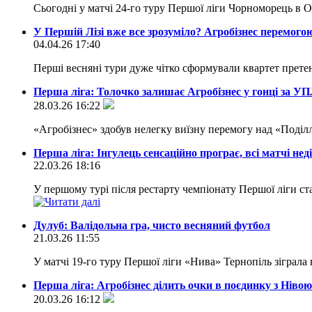
Сьогодні у матчі 24-го туру Першої ліги Чорноморець в Од
У Першій Лізі вже все зрозуміло? Агробізнес перемого
04.04.26 17:40
Перші весняні тури дуже чітко сформували квартет прете
Перша ліга: Толочко залишає Агробізнес у гонці за У
28.03.26 16:22
«Агробізнес» здобув нелегку виїзну перемогу над «Поділ
Перша ліга: Інгулець сенсаційно програє, всі матчі неді
22.03.26 18:16
У першому турі після рестарту чемпіонату Першої ліги ста
Дулуб: Валідольна гра, чисто весняний футбол
21.03.26 11:55
У матчі 19-го туру Першої ліги «Нива» Тернопіль зіграла
Перша ліга: Агробізнес ділить очки в поєдинку з Нівою
20.03.26 16:12