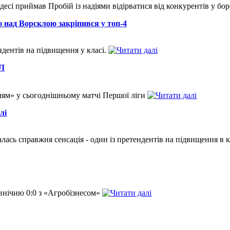
есі приймав Пробій із надіями відірватися від конкурентів у бор
ю над Ворсклою закріпився у топ-4
ндентів на підвищення у класі.
ПЛ
лям» у сьогоднішньому матчі Першої ліги
лі
лась справжня сенсація - один із претендентів на підвищення в кл
 внічию 0:0 з «Агробізнесом»