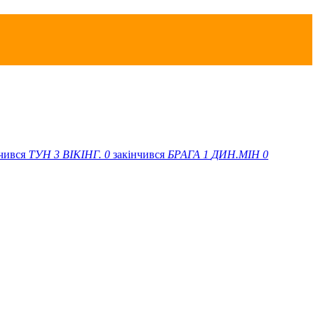
нчився
ТУН
3
ВІКІНГ.
0
закінчився
БРАГА
1
ДИН.МІН
0