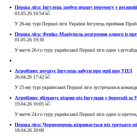
Перша ліга: Інгулець здобув першу перемогу у весняні
03.05.26 16:54
У 26-му турі Першої ліги України Інгулець приймав Пробі
Перша ліга: Фенікс-Маріуполь розгромив одного із пр
01.05.26 19:30
У матчі 26-го туру української Першої ліги один з аутса
Агробізнес змушує Інгулець забути про мрії про УПЛ
26.04.26 17:42
У 25-му турі української Першої ліги зустрічалися коман
Агробізнес збільшує відрив від Інгульця у боротьбі за
19.04.26 16:05
У матчі 24-го туру української Першої ліги один із прете
Перша ліга: Чорноморець відривається від третього м
18.04.26 20:00