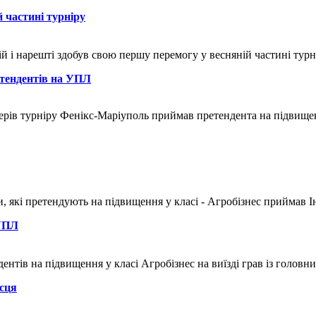
й частині турніру
й і нарешті здобув свою першу перемогу у весняній частині тур
етендентів на УПЛ
йдерів турніру Фенікс-Маріуполь приймав претендента на підвище
ди, які претендують на підвищення у класі - Агробізнес приймав 
 УПЛ
ндентів на підвищення у класі Агробізнес на виїзді грав із голо
ісця