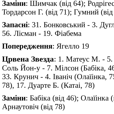
Заміни
: Шимчак (від 64); Родрігес
Тордарсон Г. (від 71); Гумний (від
Запасні
: 31. Бонковський - 3. Дуг
56. Лісман - 19. Фіабема
Попередження
: Ягелло 19
Црвена Звезда
: 1. Матеус М. - 5.
Соль Йон-у - 7. Мілсон (Бабіка, 46
33. Крунич - 4. Іваніч (Олаїінка, 
78), 17. Дуарте Б. (Катаі, 78)
Заміни
: Бабіка (від 46); Олаїінка (
Арнаутовіч (від 78)