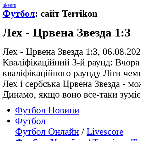
uk
en
ru
Футбол
: сайт Terrikon
Лех - Црвена Звезда 1:3
Лех - Црвена Звезда 1:3, 06.08.202
Кваліфікаційний 3-й раунд: Вчора 
кваліфікаційного раунду Ліги чем
Лех і сербська Црвена Звезда - м
Динамо, якщо воно все-таки зумі
Футбол Новини
Футбол
Футбол Онлайн
/
Livescore