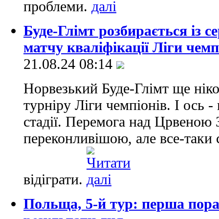
проблеми.
Буде-Глімт розбирається із с
матчу кваліфікації Ліги чемп
21.08.24 08:14
Норвезький Буде-Глімт ще ніко
турніру Ліги чемпіонів. І ось -
стадії. Перемога над Црвеною 
переконливішою, але все-таки 
відіграти.
Польща, 5-й тур: перша пора