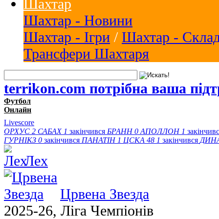
Шахтар
Шахтар - Новини
Шахтар - Ігри
/
Шахтар - Скла
Трансфери Шахтаря
terrikon.com потрібна ваша під
Футбол
Онлайн
Livescore
ОРХУС
2
САБАХ
1
закінчився
БРАНН
0
АПОЛЛОН
1
закінчив
ГУРНІКЗ
0
закінчився
ПАНАТІН
1
ЦСКА 48
1
закінчився
ДИН
Лех
Црвена Звезда
2025-26, Ліга Чемпіонів