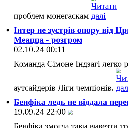
проблем монегаскам
Інтер не зустрів опору від Ц
Меацца - розгром
02.10.24 00:11
Команда Сімоне Індзагі легко р
аутсайдерів Ліги чемпіонів.
Бенфіка ледь не вiддала пере
19.09.24 22:00
Бенфіка змогла таки вивезти три