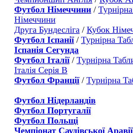
Футбол Німеччини
/
Турнірна
Німеччини
Друга Бундесліга
/
Кубок Німе
Футбол Іспанії
/
Турнірна Таб
Іспанія Сегунда
Футбол Італії
/
Турнірна Табли
Італія Серія B
Футбол Франції
/
Турнірна Та
Футбол Нідерландiв
Футбол Португалії
Футбол Польщі
Чемпіонат Саудівської Аравії