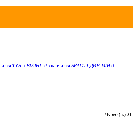
нчився
ТУН
3
ВІКІНГ.
0
закінчився
БРАГА
1
ДИН.МІН
0
Чурко (п.) 21'