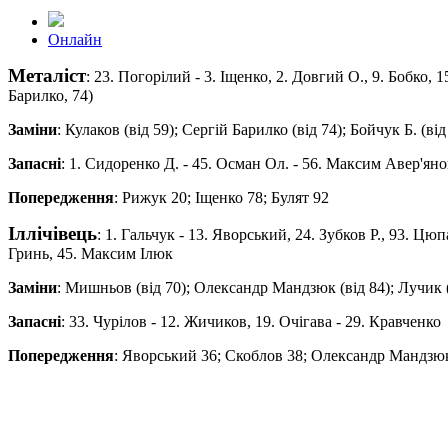
Онлайн
Металіст
: 23. Погорілий - 3. Іщенко, 2. Довгий О., 9. Бобко, 
Барилко, 74)
Заміни
: Кулаков (від 59); Сергiй Барилко (від 74); Бойчук Б. (від
Запасні
: 1. Сидоренко Д. - 45. Осман Ол. - 56. Максим Авер'яно
Попередження
: Рижук 20; Іщенко 78; Булят 92
Іллічівець
: 1. Гальчук - 13. Яворський, 24. Зубков Р., 93. Цю
Гринь, 45. Максим Iлюк
Заміни
: Мишньов (від 70); Oлександр Мандзюк (від 84); Лучик (
Запасні
: 33. Чурiлов - 12. Жичиков, 19. Очiгава - 29. Кравченко
Попередження
: Яворський 36; Скоблов 38; Oлександр Мандзю