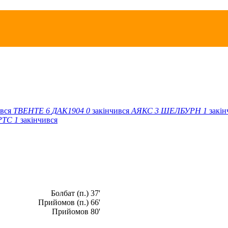
ився
ТВЕНТЕ
6
ДАК1904
0
закінчився
АЯКС
3
ШЕЛБУРН
1
закі
РТС
1
закінчився
Болбат (п.) 37'
Прийомов (п.) 66'
Прийомов 80'