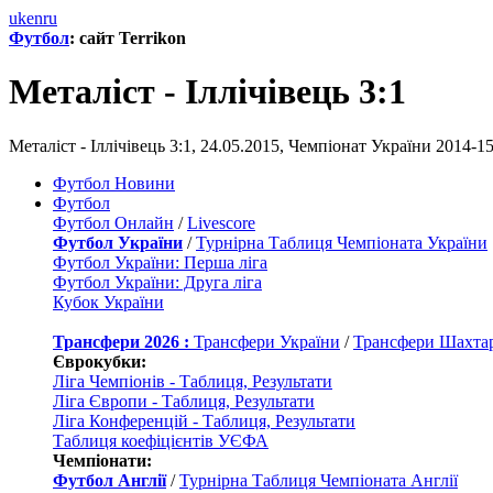
uk
en
ru
Футбол
: сайт Terrikon
Металіст - Іллічівець 3:1
Металіст - Іллічівець 3:1, 24.05.2015, Чемпіонат України 2014-15
Футбол Новини
Футбол
Футбол Онлайн
/
Livescore
Футбол України
/
Турнірна Таблиця Чемпіоната України
Футбол України: Перша ліга
Футбол України: Друга ліга
Кубок України
Трансфери 2026 :
Трансфери України
/
Трансфери Шахта
Єврокубки:
Ліга Чемпіонів - Таблиця, Результати
Ліга Європи - Таблиця, Результати
Ліга Конференцій - Таблиця, Результати
Таблиця коефіцієнтів УЄФА
Чемпіонати:
Футбол Англії
/
Турнірна Таблиця Чемпіоната Англії