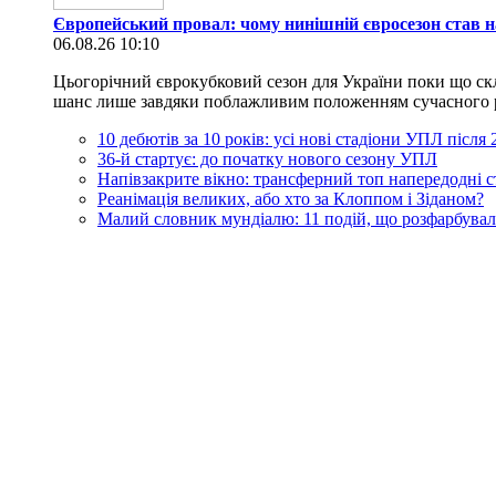
Європейський провал: чому нинішній євросезон став н
06.08.26 10:10
Цьогорічний єврокубковий сезон для України поки що скл
шанс лише завдяки поблажливим положенням сучасного регл
10 дебютів за 10 років: усі нові стадіони УПЛ після
36-й стартує: до початку нового сезону УПЛ
Напівзакрите вікно: трансферний топ напередодні 
Реанімація великих, або хто за Клоппом і Зіданом?
Малий словник мундіалю: 11 подій, що розфарбувал