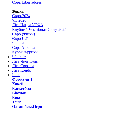
Copa Libertadores
Збірні:
Євро-2024
ЧС 2026
Ліга Націй УЄФА
Клубний Чемпіонат Світу 2025
Євро (жінки)
Євро U21
ЧС U20
Copa America
Кубок Африки
ЧС 2026
Ліга Чемпіонів
Ліга Європи
Ліга Конф.
Інше
Формула-1
Хокей
Баскетбол
Біатлон
Бокс
Теніс
Олімпійські ігри