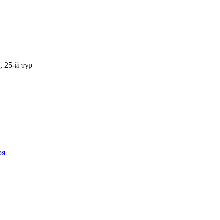
, 25-й тур
ря