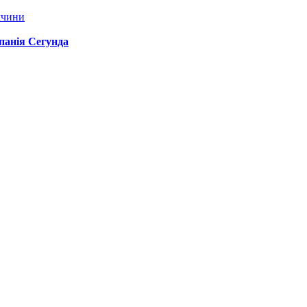
ччини
спанія Сегунда