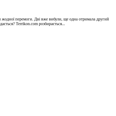
и жодної перемоги. Дві вже вибули, ще одна отримала другий
ється? Terrikon.com розбирається...