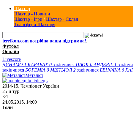
Шахтар
Шахтар - Новини
Шахтар - Ігри
/
Шахтар - Склад
Трансфери Шахтаря
terrikon.com потрібна ваша підтримка!
.
Футбол
Онлайн
Livescore
ДИНАМО
1
КАРАБАХ
0
закінчився
ПАОК
0
АНДЕРЛ.
1
закінч
закінчився
БОГЕМІА
0
МІДТЬЮЛ
2
закінчився
БЕНФІКА
6
ХА
Металіст
Іллічівець
2014-15, Чемпіонат України
25-й тур
3:1
24.05.2015, 14:00
Голи