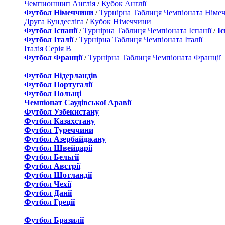
Чемпионшип Англія
/
Кубок Англії
Футбол Німеччини
/
Турнірна Таблиця Чемпіоната Німе
Друга Бундесліга
/
Кубок Німеччини
Футбол Іспанії
/
Турнірна Таблиця Чемпіоната Іспанії
/
І
Футбол Італії
/
Турнірна Таблиця Чемпіоната Італії
Італія Серія B
Футбол Франції
/
Турнірна Таблиця Чемпіоната Франції
Футбол Нідерландiв
Футбол Португалії
Футбол Польщі
Чемпіонат Саудівської Аравії
Футбол Узбекистану
Футбол Казахстану
Футбол Туреччини
Футбол Азербайджану
Футбол Швейцаріі
Футбол Бельгії
Футбол Австрії
Футбол Шотландії
Футбол Чехії
Футбол Данії
Футбол Греції
Футбол Бразилії