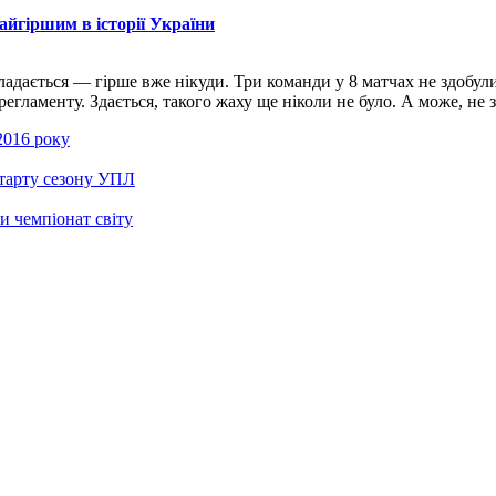
айгіршим в історії України
адається — гірше вже нікуди. Три команди у 8 матчах не здобул
аменту. Здається, такого жаху ще ніколи не було. А може, не зда
 2016 року
старту сезону УПЛ
и чемпіонат світу