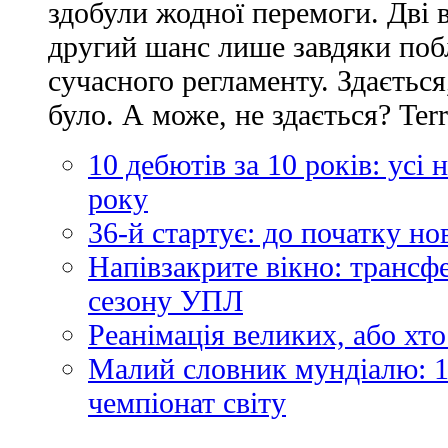
здобули жодної перемоги. Дві 
другий шанс лише завдяки по
сучасного регламенту. Здається
було. А може, не здається? Ter
10 дебютів за 10 років: усі
року
36-й стартує: до початку н
Напівзакрите вікно: трансф
сезону УПЛ
Реанімація великих, або хто
Малий словник мундіалю: 1
чемпіонат світу