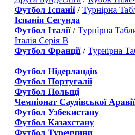
Футбол Іспанії
/
Турнірна Таб
Іспанія Сегунда
Футбол Італії
/
Турнірна Табли
Італія Серія B
Футбол Франції
/
Турнірна Та
Футбол Нідерландiв
Футбол Португалії
Футбол Польщі
Чемпіонат Саудівської Аравії
Футбол Узбекистану
Футбол Казахстану
Футбол Туреччини