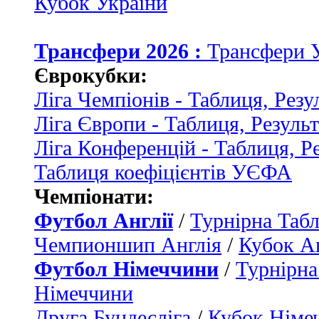
Кубок України
Трансфери 2026 :
Трансфери 
Єврокубки:
Ліга Чемпіонів - Таблиця, Резу
Ліга Європи - Таблиця, Резуль
Ліга Конференцій - Таблиця, Р
Таблиця коефіцієнтів УЄФА
Чемпіонати:
Футбол Англії
/
Турнірна Табл
Чемпионшип Англія
/
Кубок Ан
Футбол Німеччини
/
Турнірна
Німеччини
Друга Бундесліга
/
Кубок Німе