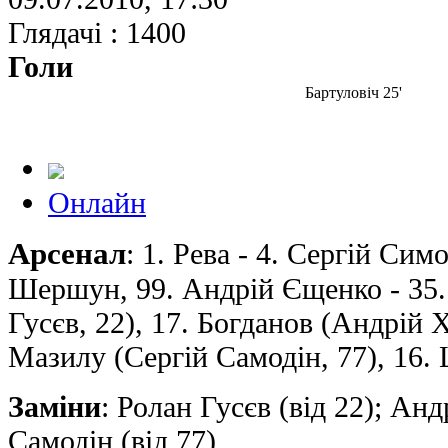
Глядачі : 1400
Голи
Бартуловіч 25'
Онлайн
Арсенал
: 1. Рева - 4. Сергiй Сим
Шершун, 99. Андрiй Єщенко - 35.
Гусєв, 22), 17. Богданов (Андрiй Х
Мазилу (Сергiй Самодiн, 77), 16.
Заміни
: Ролан Гусєв (від 22); Анд
Самодiн (від 77)