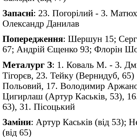
Запасні
: 23. Погорілий - 3. Матюх
Oлександр Данилав
Попередження
: Шершун 15; Сер
67; Андрiй Єщенко 93; Флорiн Шо
Металург З
: 1. Коваль М. - 3. Д
Тiгорєв, 23. Тейку (Вернидуб, 65)
Польовий, 17. Вoлoдимир Аржанов 
Цигирлаш (Артур Каськiв, 53), 16
63), 31. Пiсоцький
Заміни
: Артур Каськiв (від 53); 
(від 65)