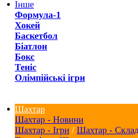
Інше
Формула-1
Хокей
Баскетбол
Біатлон
Бокс
Теніс
Олімпійські ігри
Шахтар
Шахтар - Новини
Шахтар - Ігри
/
Шахтар - Скла