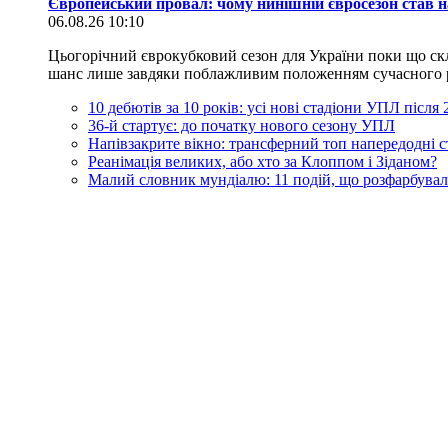
Європейський провал: чому нинішній євросезон став н
06.08.26 10:10
Цьогорічний єврокубковий сезон для України поки що скл
шанс лише завдяки поблажливим положенням сучасного регл
10 дебютів за 10 років: усі нові стадіони УПЛ після
36-й стартує: до початку нового сезону УПЛ
Напівзакрите вікно: трансферний топ напередодні 
Реанімація великих, або хто за Клоппом і Зіданом?
Малий словник мундіалю: 11 подій, що розфарбувал