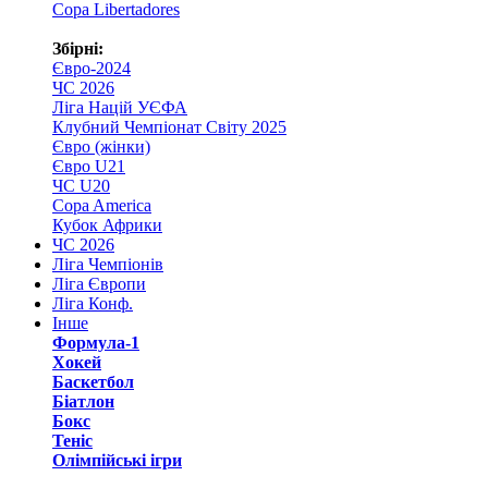
Copa Libertadores
Збірні:
Євро-2024
ЧС 2026
Ліга Націй УЄФА
Клубний Чемпіонат Світу 2025
Євро (жінки)
Євро U21
ЧС U20
Copa America
Кубок Африки
ЧС 2026
Ліга Чемпіонів
Ліга Європи
Ліга Конф.
Інше
Формула-1
Хокей
Баскетбол
Біатлон
Бокс
Теніс
Олімпійські ігри