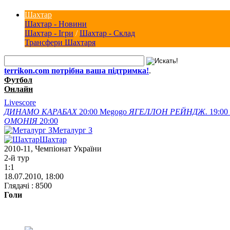
Шахтар
Шахтар - Новини
Шахтар - Ігри
/
Шахтар - Склад
Трансфери Шахтаря
terrikon.com потрібна ваша підтримка!
.
Футбол
Онлайн
Livescore
ДИНАМО
КАРАБАХ
20:00
Megogo
ЯГЕЛЛОН
РЕЙНДЖ.
19:00
ОМОНІЯ
20:00
Металург З
Шахтар
2010-11, Чемпіонат України
2-й тур
1:1
18.07.2010, 18:00
Глядачі : 8500
Голи