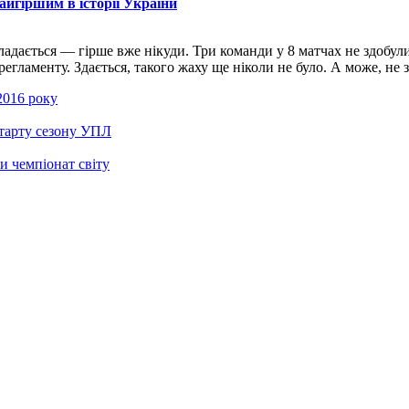
айгіршим в історії України
адається — гірше вже нікуди. Три команди у 8 матчах не здобул
аменту. Здається, такого жаху ще ніколи не було. А може, не зда
 2016 року
старту сезону УПЛ
и чемпіонат світу