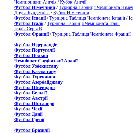
Чемпионшип Англія
/
Кубок Англії
Футбол Німеччини
/
Турнірна Таблиця Чемпіоната Німе
Друга Бундесліга
/
Кубок Німеччини
Футбол Іспанії
/
Турнірна Таблиця Чемпіоната Іспанії
/
І
Футбол Італії
/
Турнірна Таблиця Чемпіоната Італії
Італія Серія B
Футбол Франції
/
Турнірна Таблиця Чемпіоната Франції
Футбол Нідерландiв
Футбол Португалії
Футбол Польщі
Чемпіонат Саудівської Аравії
Футбол Узбекистану
Футбол Казахстану
Футбол Туреччини
Футбол Азербайджану
Футбол Швейцаріі
Футбол Бельгії
Футбол Австрії
Футбол Шотландії
Футбол Чехії
Футбол Данії
Футбол Греції
Футбол Бразилії