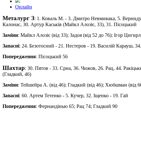
Онлайн
Металург З
: 1. Коваль М. - 3. Дмитрo Невмивака, 5. Верниду
Калонас, 30. Артур Каськiв (Майкл Алозiє, 33), 31. Пiсоцький
Заміни
: Майкл Алозiє (від 33); Задоя (від 52 до 76); Iгор Цигирл
Запасні
: 24. Безотосний - 21. Нестеров - 19. Василiй Карауш, 3
Попередження
: Пiсоцький 56
Шахтар
: 30. Пятов - 33. Срна, 36. Чижов, 26. Рац, 44. Ракіц
(Гладкий, 46)
Заміни
: Тейшейра А. (від 46); Гладкий (від 46); Хюбшман (від 6
Запасні
: 60. Артем Тетенко - 5. Кучер, 32. Іщенко - 19. Гай
Попередження
: Фернандінью 65; Рац 74; Гладкий 90