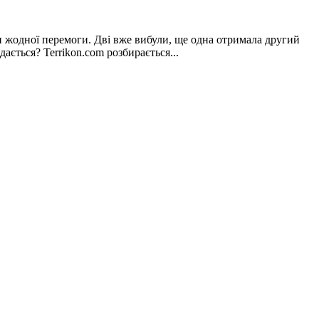
и жодної перемоги. Дві вже вибули, ще одна отримала другий
ється? Terrikon.com розбирається...