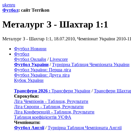
uk
en
ru
Футбол
: сайт Terrikon
Металург З - Шахтар 1:1
Металург З - Шахтар 1:1, 18.07.2010, Чемпіонат України 2010-11
Футбол Новини
Футбол
Футбол Онлайн
/
Livescore
Футбол України
/
Турнірна Таблиця Чемпіоната України
Футбол України: Перша ліга
Футбол України: Друга ліга
Кубок України
Трансфери 2026 :
Трансфери України
/
Трансфери Шахта
Єврокубки:
Ліга Чемпіонів - Таблиця, Результати
Ліга Європи - Таблиця, Результати
Ліга Конференцій - Таблиця, Результати
Таблиця коефіцієнтів УЄФА
Чемпіонати:
Футбол Англії
/
Турнірна Таблиця Чемпіоната Англії