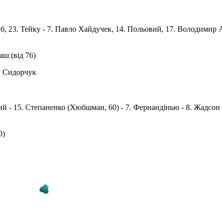
б, 23. Тейку - 7. Павлo Хайдучек, 14. Польовий, 17. Вoлoдимир А
аш (від 76)
4. Сидорчук
ький - 15. Степаненко (Хюбшман, 60) - 7. Фернандінью - 8. Жадсон 
0)