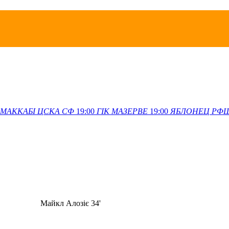
МАККАБІ
ЦСКА СФ
19:00
ГІК
МАЗЕРВЕ
19:00
ЯБЛОНЕЦ
РФ
Майкл Алозiє 34'