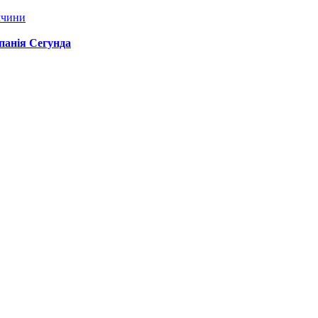
ччини
спанія Сегунда