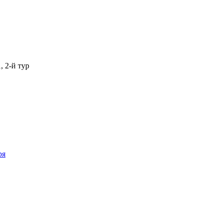
, 2-й тур
ря