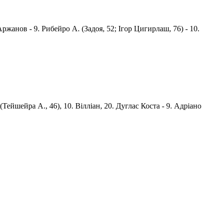
ржанов - 9. Рибейро А. (Задоя, 52; Iгор Цигирлаш, 76) - 10.
(Тейшейра А., 46), 10. Вілліан, 20. Дуглас Коста - 9. Адріано