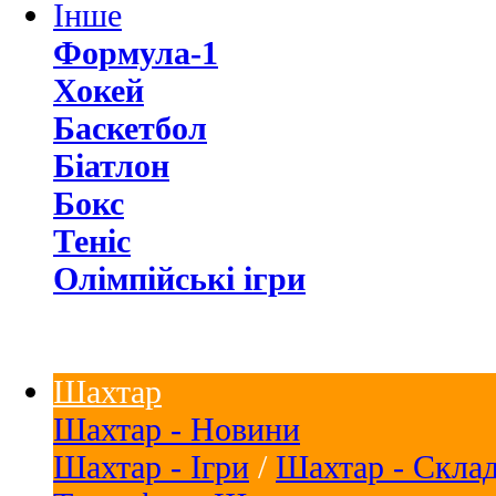
Інше
Формула-1
Хокей
Баскетбол
Біатлон
Бокс
Теніс
Олімпійські ігри
Шахтар
Шахтар - Новини
Шахтар - Ігри
/
Шахтар - Скла