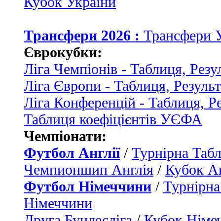
Кубок України
Трансфери 2026 :
Трансфери 
Єврокубки:
Ліга Чемпіонів - Таблиця, Резу
Ліга Європи - Таблиця, Резуль
Ліга Конференцій - Таблиця, Р
Таблиця коефіцієнтів УЄФА
Чемпіонати:
Футбол Англії
/
Турнірна Табл
Чемпионшип Англія
/
Кубок Ан
Футбол Німеччини
/
Турнірна
Німеччини
Друга Бундесліга
/
Кубок Німе