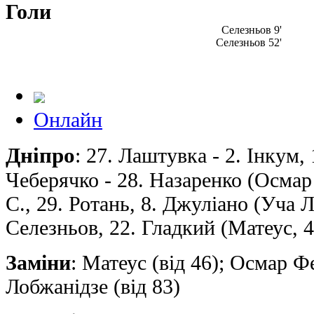
Голи
Селезньов 9'
Селезньов 52'
Онлайн
Дніпро
: 27. Лаштувка - 2. Iнкум,
Чеберячко - 28. Назаренко (Осмар
С., 29. Ротань, 8. Джуліано (Уча Л
Селезньов, 22. Гладкий (Матеус, 4
Заміни
: Матеус (від 46); Осмар Ф
Лобжанiдзе (від 83)