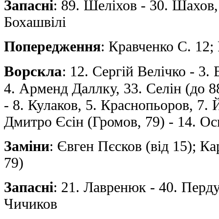
Запасні
: 89. Шеліхов - 30. Шахов
Бохашвілі
Попередження
: Кравченко С. 12;
Ворскла
: 12. Сергiй Велiчко - 3.
4. Арменд Даллку, 33. Селін (до 8
- 8. Кулаков, 5. Краснопьоров, 7. 
Дмитрo Єсiн (Громов, 79) - 14. О
Заміни
: Євген Пєсков (від 15); Ка
79)
Запасні
: 21. Лавренюк - 40. Перду
Чичиков