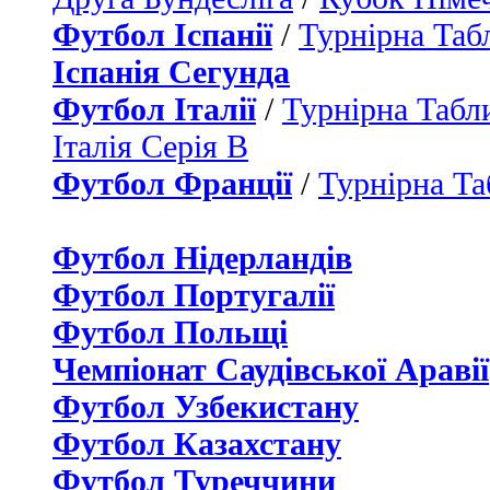
Футбол Іспанії
/
Турнірна Таб
Іспанія Сегунда
Футбол Італії
/
Турнірна Табли
Італія Серія B
Футбол Франції
/
Турнірна Та
Футбол Нідерландiв
Футбол Португалії
Футбол Польщі
Чемпіонат Саудівської Аравії
Футбол Узбекистану
Футбол Казахстану
Футбол Туреччини