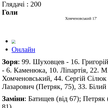
Глядачі : 200
Голи
Хомченовський 17'
Онлайн
Зоря
: 99. Шуховцев - 16. Григорi
- 6. Каменюка, 10. Лiпартiя, 22. 
Хомченовський, 44. Сергiй Сiлюк (
Лазарович (Петряк, 75), 33. Білий
Заміни
: Батищев (від 67); Петряк 
81)