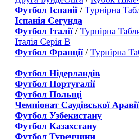
Футбол Іспанії
/
Турнірна Таб
Іспанія Сегунда
Футбол Італії
/
Турнірна Табли
Італія Серія B
Футбол Франції
/
Турнірна Та
Футбол Нідерландiв
Футбол Португалії
Футбол Польщі
Чемпіонат Саудівської Аравії
Футбол Узбекистану
Футбол Казахстану
Футбол Туреччини