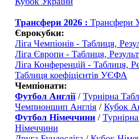
Кубок України
Трансфери 2026 :
Трансфери 
Єврокубки:
Ліга Чемпіонів - Таблиця, Резу
Ліга Європи - Таблиця, Резуль
Ліга Конференцій - Таблиця, Р
Таблиця коефіцієнтів УЄФА
Чемпіонати:
Футбол Англії
/
Турнірна Табл
Чемпионшип Англія
/
Кубок Ан
Футбол Німеччини
/
Турнірна
Німеччини
Друга Бундесліга
/
Кубок Німе