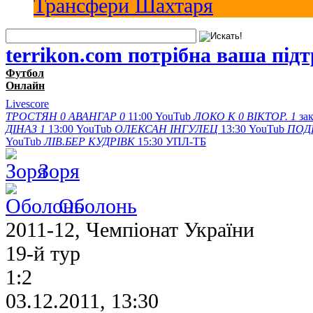
Трансфери Шахтаря
terrikon.com потрібна ваша під
Футбол
Онлайн
Livescore
ТРОСТЯН
0
АВАНГАР
0
11:00
YouTub
ЛОКО К
0
ВІКТОР.
1
за
ДІНАЗ
1
13:00
YouTub
ОЛЕКСАН
ІНГУЛЕЦ
13:30
YouTub
ПОД
YouTub
ЛІВ.БЕР
КУДРІВК
15:30
УПЛ-ТБ
Зоря
Оболонь
2011-12, Чемпіонат України
19-й тур
1:2
03.12.2011, 13:30