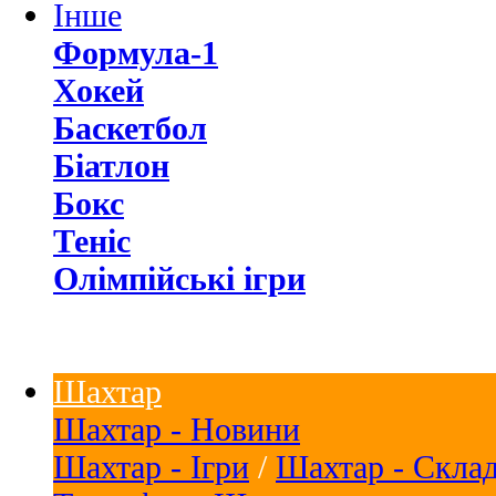
Інше
Формула-1
Хокей
Баскетбол
Біатлон
Бокс
Теніс
Олімпійські ігри
Шахтар
Шахтар - Новини
Шахтар - Ігри
/
Шахтар - Скла