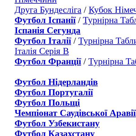
Друга Бундесліга
/
Кубок Німе
Футбол Іспанії
/
Турнірна Таб
Іспанія Сегунда
Футбол Італії
/
Турнірна Табли
Італія Серія B
Футбол Франції
/
Турнірна Та
Футбол Нідерландiв
Футбол Португалії
Футбол Польщі
Чемпіонат Саудівської Аравії
Футбол Узбекистану
Футбол Казахстану