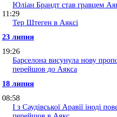
Юліан Брандт став гравцем Ая
11:29
Тер Штеген в Аяксі
23 липня
19:26
Барселона висунула нову проп
перейшов до Аякса
18 липня
08:58
І з Саудівської Аравії іноді п
перейшов в Аякс