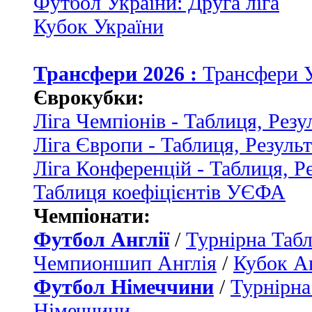
Футбол України: Друга ліга
Кубок України
Трансфери 2026 :
Трансфери 
Єврокубки:
Ліга Чемпіонів - Таблиця, Резу
Ліга Європи - Таблиця, Резуль
Ліга Конференцій - Таблиця, Р
Таблиця коефіцієнтів УЄФА
Чемпіонати:
Футбол Англії
/
Турнірна Табл
Чемпионшип Англія
/
Кубок Ан
Футбол Німеччини
/
Турнірна
Німеччини