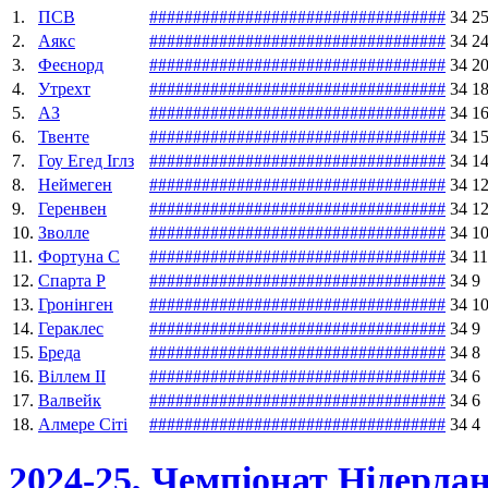
1.
ПСВ
#
#
#
#
#
#
#
#
#
#
#
#
#
#
#
#
#
#
#
#
#
#
#
#
#
#
#
#
#
#
#
#
#
#
34
2
2.
Аякс
#
#
#
#
#
#
#
#
#
#
#
#
#
#
#
#
#
#
#
#
#
#
#
#
#
#
#
#
#
#
#
#
#
#
34
2
3.
Феєнорд
#
#
#
#
#
#
#
#
#
#
#
#
#
#
#
#
#
#
#
#
#
#
#
#
#
#
#
#
#
#
#
#
#
#
34
2
4.
Утрехт
#
#
#
#
#
#
#
#
#
#
#
#
#
#
#
#
#
#
#
#
#
#
#
#
#
#
#
#
#
#
#
#
#
#
34
1
5.
АЗ
#
#
#
#
#
#
#
#
#
#
#
#
#
#
#
#
#
#
#
#
#
#
#
#
#
#
#
#
#
#
#
#
#
#
34
1
6.
Твенте
#
#
#
#
#
#
#
#
#
#
#
#
#
#
#
#
#
#
#
#
#
#
#
#
#
#
#
#
#
#
#
#
#
#
34
1
7.
Гоу Егед Іглз
#
#
#
#
#
#
#
#
#
#
#
#
#
#
#
#
#
#
#
#
#
#
#
#
#
#
#
#
#
#
#
#
#
#
34
1
8.
Неймеген
#
#
#
#
#
#
#
#
#
#
#
#
#
#
#
#
#
#
#
#
#
#
#
#
#
#
#
#
#
#
#
#
#
#
34
1
9.
Геренвен
#
#
#
#
#
#
#
#
#
#
#
#
#
#
#
#
#
#
#
#
#
#
#
#
#
#
#
#
#
#
#
#
#
#
34
1
10.
Зволле
#
#
#
#
#
#
#
#
#
#
#
#
#
#
#
#
#
#
#
#
#
#
#
#
#
#
#
#
#
#
#
#
#
#
34
1
11.
Фортуна С
#
#
#
#
#
#
#
#
#
#
#
#
#
#
#
#
#
#
#
#
#
#
#
#
#
#
#
#
#
#
#
#
#
#
34
11
12.
Спарта Р
#
#
#
#
#
#
#
#
#
#
#
#
#
#
#
#
#
#
#
#
#
#
#
#
#
#
#
#
#
#
#
#
#
#
34
9
13.
Гронінген
#
#
#
#
#
#
#
#
#
#
#
#
#
#
#
#
#
#
#
#
#
#
#
#
#
#
#
#
#
#
#
#
#
#
34
1
14.
Гераклес
#
#
#
#
#
#
#
#
#
#
#
#
#
#
#
#
#
#
#
#
#
#
#
#
#
#
#
#
#
#
#
#
#
#
34
9
15.
Бреда
#
#
#
#
#
#
#
#
#
#
#
#
#
#
#
#
#
#
#
#
#
#
#
#
#
#
#
#
#
#
#
#
#
#
34
8
16.
Віллем II
#
#
#
#
#
#
#
#
#
#
#
#
#
#
#
#
#
#
#
#
#
#
#
#
#
#
#
#
#
#
#
#
#
#
34
6
17.
Валвейк
#
#
#
#
#
#
#
#
#
#
#
#
#
#
#
#
#
#
#
#
#
#
#
#
#
#
#
#
#
#
#
#
#
#
34
6
18.
Алмере Сіті
#
#
#
#
#
#
#
#
#
#
#
#
#
#
#
#
#
#
#
#
#
#
#
#
#
#
#
#
#
#
#
#
#
#
34
4
2024-25, Чемпіонат Нідерла