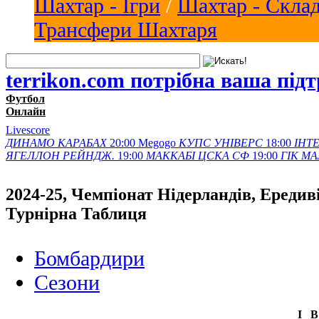
Шахтар - Ігри
/
Шахтар - Скла
Трансфери Шахтаря
terrikon.com потрібна ваша під
Футбол
Онлайн
Livescore
ДИНАМО
КАРАБАХ
20:00
Megogo
КУПС
УНІВЕРС
18:00
ІНТЕ
ЯГЕЛЛОН
РЕЙНДЖ.
19:00
МАККАБІ
ЦСКА СФ
19:00
ГІК
МА
2024-25, Чемпіонат Нідерландів, Ередиві
Турнірна Таблиця
Бомбардири
Сезони
І
В