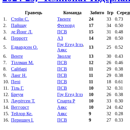
Гравець
Команда
Забито
Ігр
Серед
1.
Стейн С.
Твенте
24
33
0.73
2.
Пайшау
Феєнорд
17
34
0.50
3.
де Йонг Л.
ПСВ
15
31
0.48
4.
Перротт
АЗ
14
28
0.50
Гоу Егед Іглз
,
5.
Едвардсен О.
13
25
0.52
Аякс
6.
Венте
Зволле
13
30
0.43
7.
Тіллман М.
ПСВ
12
26
0.46
8.
Сайбарі
ПСВ
11
29
0.38
9.
Ланг Н.
ПСВ
11
29
0.38
10.
Пепі
ПСВ
11
18
0.61
11.
Тіль Г.
ПСВ
10
32
0.31
12.
Бреум
Гоу Егед Іглз
10
26
0.38
13.
Лаурітсен Т.
Спарта Р
10
33
0.30
14.
Веггорст
Аякс
10
24
0.42
15.
Тейлор Ке.
Аякс
9
32
0.28
16.
Перишич І.
ПСВ
9
27
0.33