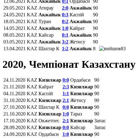
12.06.2021
KAZ
Акжайык
0:1
Ордабаси
90
29.05.2021
KAZ
Атирау
2:0
Акжайык
90
24.05.2021
KAZ
Акжайык
0:3
Каспій
90
18.05.2021
KAZ
Туран
0:2
Акжайык
90
14.05.2021
KAZ
Акжайык
1:0
Кайрат
90
08.05.2021
KAZ
Кайсар
0:1
Акжайык
90
03.05.2021
KAZ
Акжайык
3:2
Жетису
90
13.04.2021
KAZ
Шахтар К
1:2
Акжайык
8
83
2020, Чемпіонат Казахстану
24.11.2020
KAZ
Кизилжар
0:0
Ордабаси
90
21.11.2020
KAZ
Кайрат
2:3
Кизилжар
90
04.11.2020
KAZ
Каспій
1:1
Кизилжар
90
31.10.2020
KAZ
Кизилжар
2:1
Жетису
90
27.10.2020
KAZ
Шахтар К
0:0
Кизилжар
90
21.10.2020
KAZ
Кизилжар
1:0
Тараз
90
17.10.2020
KAZ
Окжетпес
2:1
Кизилжар
Запас
28.09.2020
KAZ
Кизилжар
0:0
Кайсар
Запас
24.09.2020
KAZ
Ордабаси
1:0
Кизилжар
90