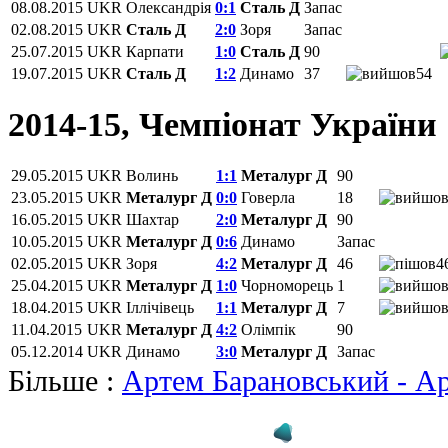
08.08.2015
UKR
Олександрія
0:1
Сталь Д
Запас
02.08.2015
UKR
Сталь Д
2:0
Зоря
Запас
25.07.2015
UKR
Карпати
1:0
Сталь Д
90
19.07.2015
UKR
Сталь Д
1:2
Динамо
37
54
2014-15, Чемпіонат України
29.05.2015
UKR
Волинь
1:1
Металург Д
90
23.05.2015
UKR
Металург Д
0:0
Говерла
18
16.05.2015
UKR
Шахтар
2:0
Металург Д
90
10.05.2015
UKR
Металург Д
0:6
Динамо
Запас
02.05.2015
UKR
Зоря
4:2
Металург Д
46
4
25.04.2015
UKR
Металург Д
1:0
Чорноморець
1
18.04.2015
UKR
Іллічівець
1:1
Металург Д
7
11.04.2015
UKR
Металург Д
4:2
Олімпік
90
05.12.2014
UKR
Динамо
3:0
Металург Д
Запас
Більше :
Артем Барановський - Ар