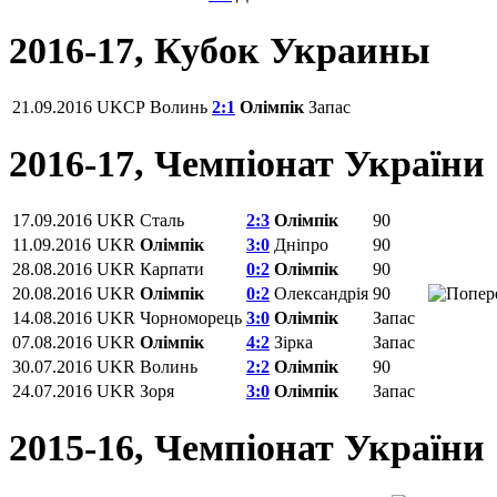
2016-17, Кубок Украины
21.09.2016
UKCP
Волинь
2:1
Олімпік
Запас
2016-17, Чемпіонат України
17.09.2016
UKR
Сталь
2:3
Олімпік
90
11.09.2016
UKR
Олімпік
3:0
Дніпро
90
28.08.2016
UKR
Карпати
0:2
Олімпік
90
20.08.2016
UKR
Олімпік
0:2
Олександрія
90
14.08.2016
UKR
Чорноморець
3:0
Олімпік
Запас
07.08.2016
UKR
Олімпік
4:2
Зірка
Запас
30.07.2016
UKR
Волинь
2:2
Олімпік
90
24.07.2016
UKR
Зоря
3:0
Олімпік
Запас
2015-16, Чемпіонат України