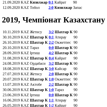
21.09.2020
KAZ
Кизилжар
0:1
Кайрат
90
12.09.2020
KAZ
Тобол
2:0
Кизилжар
Запас
2019, Чемпіонат Казахстану
10.11.2019
KAZ
Жетису
3:2
Шахтар К
90
30.10.2019
KAZ
Шахтар К
0:1
Атирау
90
26.10.2019
KAZ
Шахтар К
2:2
Окжетпес
90
20.10.2019
KAZ
Тараз
0:0
Шахтар К
90
28.09.2019
KAZ
Іртиш
4:2
Шахтар К
90
31.08.2019
KAZ
Шахтар К
0:4
Кайрат
90
24.08.2019
KAZ
Ордабаси
3:2
Шахтар К
90
18.08.2019
KAZ
Шахтар К
3:0
Кайсар
90
27.07.2019
KAZ
Жетису
2:0
Шахтар К
90
20.07.2019
KAZ
Шахтар К
1:0
Окжетпес
90
13.07.2019
KAZ
Актобе
2:2
Шахтар К
90
30.06.2019
KAZ
Шахтар К
1:0
Тараз
90
23.06.2019
KAZ
Іртиш
0:0
Шахтар К
90
16.06.2019
KAZ
Шахтар К
1:1
Атирау
90
26.05.2019
KAZ
Шахтар К
1:2
Кайрат
90