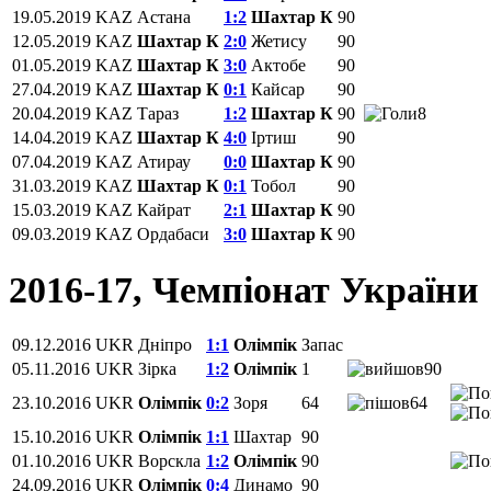
19.05.2019
KAZ
Астана
1:2
Шахтар К
90
12.05.2019
KAZ
Шахтар К
2:0
Жетису
90
01.05.2019
KAZ
Шахтар К
3:0
Актобе
90
27.04.2019
KAZ
Шахтар К
0:1
Кайсар
90
20.04.2019
KAZ
Тараз
1:2
Шахтар К
90
8
14.04.2019
KAZ
Шахтар К
4:0
Іртиш
90
07.04.2019
KAZ
Атирау
0:0
Шахтар К
90
31.03.2019
KAZ
Шахтар К
0:1
Тобол
90
15.03.2019
KAZ
Кайрат
2:1
Шахтар К
90
09.03.2019
KAZ
Ордабаси
3:0
Шахтар К
90
2016-17, Чемпіонат України
09.12.2016
UKR
Дніпро
1:1
Олімпік
Запас
05.11.2016
UKR
Зірка
1:2
Олімпік
1
90
23.10.2016
UKR
Олімпік
0:2
Зоря
64
64
15.10.2016
UKR
Олімпік
1:1
Шахтар
90
01.10.2016
UKR
Ворскла
1:2
Олімпік
90
24.09.2016
UKR
Олімпік
0:4
Динамо
90