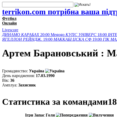
terrikon.com потрібна ваша під
Футбол
Онлайн
Livescore
ДИНАМО
КАРАБАХ
20:00
Megogo
КУПС
УНІВЕРС
18:00
ІНТЕ
ЯГЕЛЛОН
РЕЙНДЖ.
19:00
МАККАБІ
ЦСКА СФ
19:00
ГІК
МА
Артем Барановський : М
Громадянство:
Україна
День народження:
17.03.1990
Вік:
36
Амплуа:
Захисник
Статистика за командами
18
Ігри
Запас
Голи