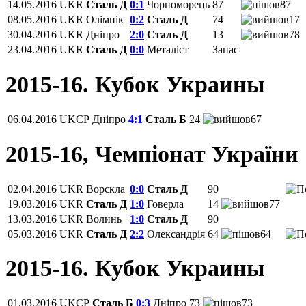
14.05.2016
UKR
Сталь Д
0:1
Чорноморець
87
87
08.05.2016
UKR
Олімпік
0:2
Сталь Д
74
17
30.04.2016
UKR
Дніпро
2:0
Сталь Д
13
78
23.04.2016
UKR
Сталь Д
0:0
Металіст
Запас
2015-16. Кубок Украины
06.04.2016
UKCP
Дніпро
4:1
Сталь Б
24
67
2015-16, Чемпіонат України
02.04.2016
UKR
Ворскла
0:0
Сталь Д
90
19.03.2016
UKR
Сталь Д
1:0
Говерла
14
77
13.03.2016
UKR
Волинь
1:0
Сталь Д
90
05.03.2016
UKR
Сталь Д
2:2
Олександрія
64
64
2015-16. Кубок Украины
01.03.2016
UKCP
Сталь Б
0:3
Дніпро
73
73