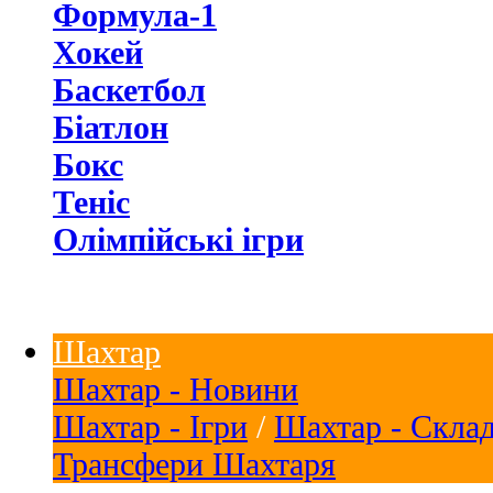
Формула-1
Хокей
Баскетбол
Біатлон
Бокс
Теніс
Олімпійські ігри
Шахтар
Шахтар - Новини
Шахтар - Ігри
/
Шахтар - Скла
Трансфери Шахтаря