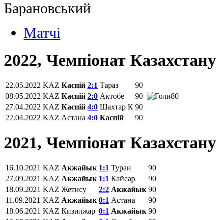
Матчi
2022, Чемпіонат Казахстану
22.05.2022
KAZ
Каспій
2:1
Тараз
90
08.05.2022
KAZ
Каспій
2:0
Актобе
90
80
27.04.2022
KAZ
Каспій
4:0
Шахтар К
90
22.04.2022
KAZ
Астана
4:0
Каспій
90
2021, Чемпіонат Казахстану
16.10.2021
KAZ
Акжайык
1:1
Туран
90
27.09.2021
KAZ
Акжайык
1:1
Кайсар
90
18.09.2021
KAZ
Жетису
2:2
Акжайык
90
11.09.2021
KAZ
Акжайык
0:1
Астана
90
18.06.2021
KAZ
Кизилжар
0:1
Акжайык
90