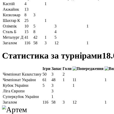
Каспій
4
1
Акжайик
13
Кизилжар
8
3
Шахтар К
25
1
Олімпік
10
5
3
1
Сталь Б
15
8
4
Металург Д
41
42
1
5
Загалом
116
58
3
12
1
Статистика за турнірами
18.
Ігри
Запас
Голи
Чемпіонат Казахстану
50
3
2
Чемпіонат України
61
48
1
11
1
Кубок України
5
3
1
Ліга Європи
3
Суперкубок України
1
Загалом
116
58
3
12
1