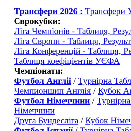
Трансфери 2026 :
Трансфери 
Єврокубки:
Ліга Чемпіонів - Таблиця, Резу
Ліга Європи - Таблиця, Резуль
Ліга Конференцій - Таблиця, Р
Таблиця коефіцієнтів УЄФА
Чемпіонати:
Футбол Англії
/
Турнірна Табл
Чемпионшип Англія
/
Кубок Ан
Футбол Німеччини
/
Турнірна
Німеччини
Друга Бундесліга
/
Кубок Німе
Футбол Іспанії
/
Турнірна Таб