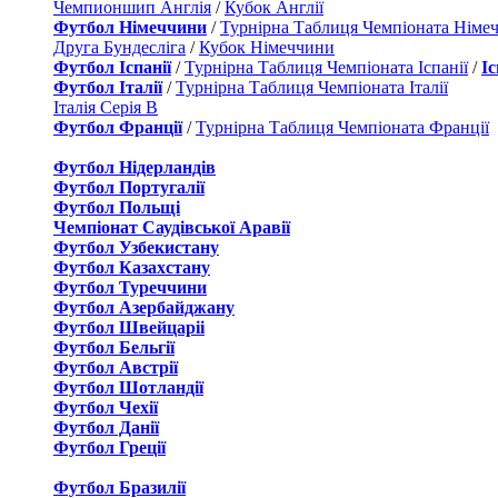
Чемпионшип Англія
/
Кубок Англії
Футбол Німеччини
/
Турнірна Таблиця Чемпіоната Німе
Друга Бундесліга
/
Кубок Німеччини
Футбол Іспанії
/
Турнірна Таблиця Чемпіоната Іспанії
/
І
Футбол Італії
/
Турнірна Таблиця Чемпіоната Італії
Італія Серія B
Футбол Франції
/
Турнірна Таблиця Чемпіоната Франції
Футбол Нідерландiв
Футбол Португалії
Футбол Польщі
Чемпіонат Саудівської Аравії
Футбол Узбекистану
Футбол Казахстану
Футбол Туреччини
Футбол Азербайджану
Футбол Швейцаріі
Футбол Бельгії
Футбол Австрії
Футбол Шотландії
Футбол Чехії
Футбол Данії
Футбол Греції
Футбол Бразилії