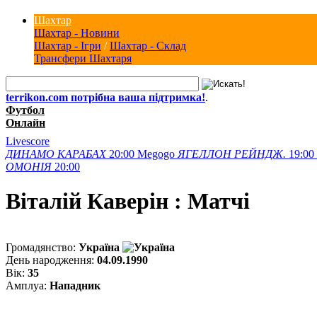
Шахтар
Шахтар - Новини
Шахтар - Ігри
/
Шахтар - Склад
Трансфери Шахтаря
terrikon.com потрібна ваша підтримка!
.
Футбол
Онлайн
Livescore
ДИНАМО
КАРАБАХ
20:00
Megogo
ЯГЕЛЛОН
РЕЙНДЖ.
19:00
ОМОНІЯ
20:00
Віталій Каверін : Матчi
Громадянство:
Україна
День народження:
04.09.1990
Вік:
35
Амплуа:
Нападник