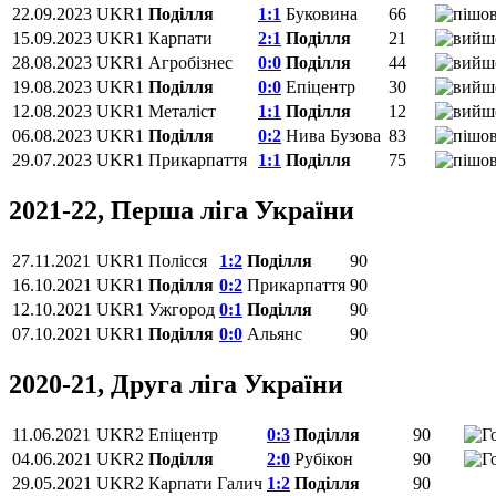
22.09.2023
UKR1
Поділля
1:1
Буковина
66
15.09.2023
UKR1
Карпати
2:1
Поділля
21
28.08.2023
UKR1
Агробізнес
0:0
Поділля
44
19.08.2023
UKR1
Поділля
0:0
Епіцентр
30
12.08.2023
UKR1
Металіст
1:1
Поділля
12
06.08.2023
UKR1
Поділля
0:2
Нива Бузова
83
29.07.2023
UKR1
Прикарпаття
1:1
Поділля
75
2021-22, Перша ліга України
27.11.2021
UKR1
Полісся
1:2
Поділля
90
16.10.2021
UKR1
Поділля
0:2
Прикарпаття
90
12.10.2021
UKR1
Ужгород
0:1
Поділля
90
07.10.2021
UKR1
Поділля
0:0
Альянс
90
2020-21, Друга ліга України
11.06.2021
UKR2
Епіцентр
0:3
Поділля
90
04.06.2021
UKR2
Поділля
2:0
Рубікон
90
29.05.2021
UKR2
Карпати Галич
1:2
Поділля
90