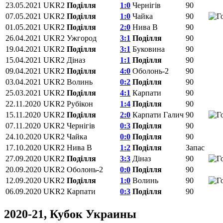
23.05.2021
UKR2
Поділля
1:0
Чернігів
90
07.05.2021
UKR2
Поділля
1:0
Чайка
90
01.05.2021
UKR2
Поділля
2:0
Нива В
90
26.04.2021
UKR2
Ужгород
3:1
Поділля
90
19.04.2021
UKR2
Поділля
3:1
Буковина
90
15.04.2021
UKR2
Діназ
1:1
Поділля
90
09.04.2021
UKR2
Поділля
4:0
Оболонь-2
90
03.04.2021
UKR2
Волинь
0:2
Поділля
90
25.03.2021
UKR2
Поділля
4:1
Карпати
90
22.11.2020
UKR2
Рубікон
1:4
Поділля
90
15.11.2020
UKR2
Поділля
2:0
Карпати Галич
90
07.11.2020
UKR2
Чернігів
0:3
Поділля
90
24.10.2020
UKR2
Чайка
0:0
Поділля
90
17.10.2020
UKR2
Нива В
1:2
Поділля
Запас
27.09.2020
UKR2
Поділля
3:3
Діназ
90
20.09.2020
UKR2
Оболонь-2
0:0
Поділля
90
12.09.2020
UKR2
Поділля
1:0
Волинь
90
06.09.2020
UKR2
Карпати
0:3
Поділля
90
2020-21, Кубок Украины