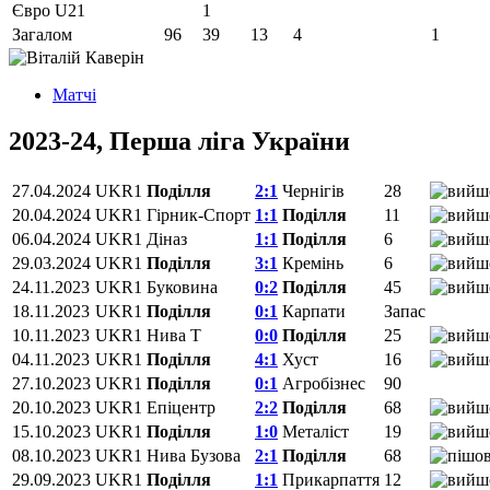
Євро U21
1
Загалом
96
39
13
4
1
Матчi
2023-24, Перша ліга України
27.04.2024
UKR1
Поділля
2:1
Чернігів
28
20.04.2024
UKR1
Гірник-Спорт
1:1
Поділля
11
06.04.2024
UKR1
Діназ
1:1
Поділля
6
29.03.2024
UKR1
Поділля
3:1
Кремінь
6
24.11.2023
UKR1
Буковина
0:2
Поділля
45
18.11.2023
UKR1
Поділля
0:1
Карпати
Запас
10.11.2023
UKR1
Нива Т
0:0
Поділля
25
04.11.2023
UKR1
Поділля
4:1
Хуст
16
27.10.2023
UKR1
Поділля
0:1
Агробізнес
90
20.10.2023
UKR1
Епіцентр
2:2
Поділля
68
15.10.2023
UKR1
Поділля
1:0
Металіст
19
08.10.2023
UKR1
Нива Бузова
2:1
Поділля
68
29.09.2023
UKR1
Поділля
1:1
Прикарпаття
12