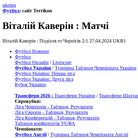
uk
en
ru
Футбол
: сайт Terrikon
Віталій Каверін : Матчi
Віталій Каверін : Поділля vs Чернігів 2:1 27.04.2024 UKR1
Футбол Новини
Футбол
Футбол Онлайн
/
Livescore
Футбол України
/
Турнірна Таблиця Чемпіоната України
Футбол України: Перша ліга
Футбол України: Друга ліга
Кубок України
Трансфери 2026 :
Трансфери України
/
Трансфери Шахта
Єврокубки:
Ліга Чемпіонів - Таблиця, Результати
Ліга Європи - Таблиця, Результати
Ліга Конференцій - Таблиця, Результати
Таблиця коефіцієнтів УЄФА
Чемпіонати:
Футбол Англії
/
Турнірна Таблиця Чемпіоната Англії