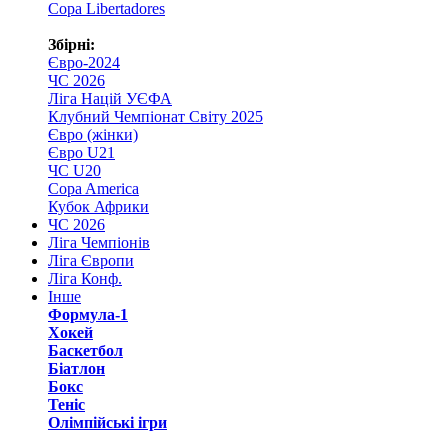
Copa Libertadores
Збірні:
Євро-2024
ЧС 2026
Ліга Націй УЄФА
Клубний Чемпіонат Світу 2025
Євро (жінки)
Євро U21
ЧС U20
Copa America
Кубок Африки
ЧС 2026
Ліга Чемпіонів
Ліга Європи
Ліга Конф.
Інше
Формула-1
Хокей
Баскетбол
Біатлон
Бокс
Теніс
Олімпійські ігри