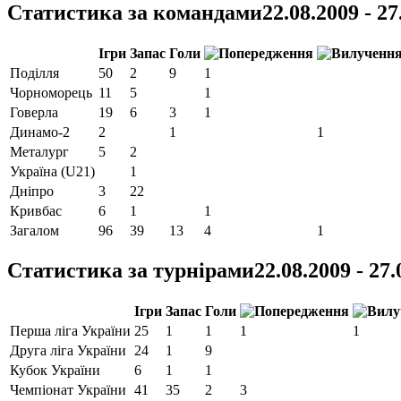
Статистика за командами
22.08.2009 - 27
Ігри
Запас
Голи
Поділля
50
2
9
1
Чорноморець
11
5
1
Говерла
19
6
3
1
Динамо-2
2
1
1
Металург
5
2
Україна (U21)
1
Дніпро
3
22
Кривбас
6
1
1
Загалом
96
39
13
4
1
Статистика за турнірами
22.08.2009 - 27
Ігри
Запас
Голи
Перша ліга України
25
1
1
1
1
Друга ліга України
24
1
9
Кубок України
6
1
1
Чемпіонат України
41
35
2
3