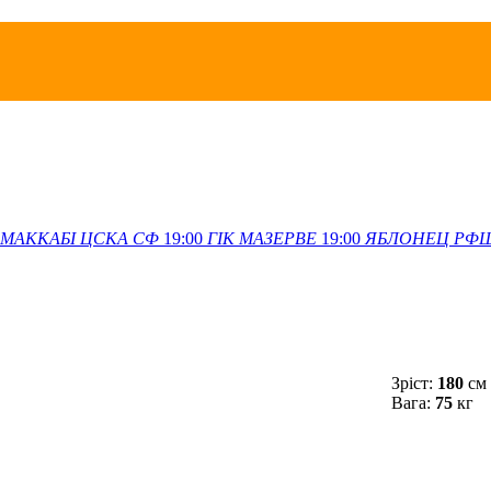
МАККАБІ
ЦСКА СФ
19:00
ГІК
МАЗЕРВЕ
19:00
ЯБЛОНЕЦ
РФ
Зріст:
180
см
Вага:
75
кг