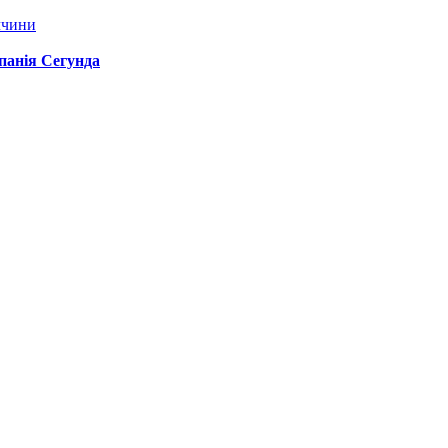
ччини
спанія Сегунда