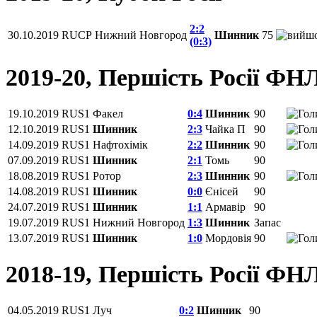
2:2
30.10.2019
RUCP
Нижний Новгород
Шинник
75
(0:3)
2019-20, Першість Росії ФН
19.10.2019
RUS1
Факел
0:4
Шинник
90
12.10.2019
RUS1
Шинник
2:3
Чайка П
90
14.09.2019
RUS1
Нафтохімік
2:2
Шинник
90
07.09.2019
RUS1
Шинник
2:1
Томь
90
18.08.2019
RUS1
Ротор
2:3
Шинник
90
14.08.2019
RUS1
Шинник
0:0
Єнісей
90
24.07.2019
RUS1
Шинник
1:1
Армавір
90
19.07.2019
RUS1
Нижний Новгород
1:3
Шинник
Запас
13.07.2019
RUS1
Шинник
1:0
Мордовія
90
2018-19, Першість Росії ФН
04.05.2019
RUS1
Луч
0:2
Шинник
90