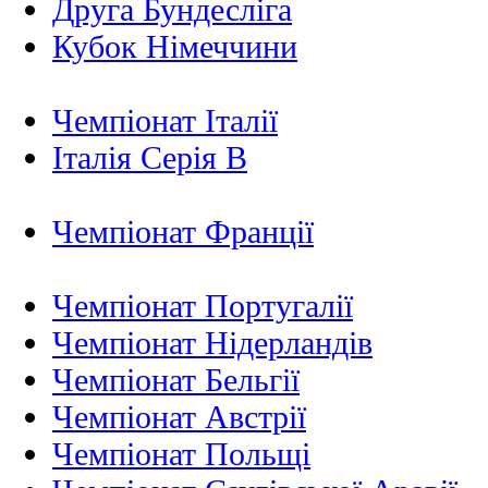
Друга Бундесліга
Кубок Німеччини
Чемпіонат Італії
Італія Серія B
Чемпіонат Франції
Чемпіонат Португалії
Чемпіонат Нідерландiв
Чемпіонат Бельгії
Чемпіонат Австрії
Чемпіонат Польщі