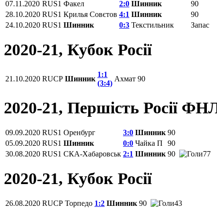
07.11.2020
RUS1
Факел
2:0
Шинник
90
28.10.2020
RUS1
Крилья Совєтов
4:1
Шинник
90
24.10.2020
RUS1
Шинник
0:3
Текстильник
Запас
2020-21, Кубок Росії
1:1
21.10.2020
RUCP
Шинник
Ахмат
90
(3:4)
2020-21, Першість Росії ФН
09.09.2020
RUS1
Оренбург
3:0
Шинник
90
05.09.2020
RUS1
Шинник
0:0
Чайка П
90
30.08.2020
RUS1
СКА-Хабаровськ
2:1
Шинник
90
77
2020-21, Кубок Росії
26.08.2020
RUCP
Торпедо
1:2
Шинник
90
43