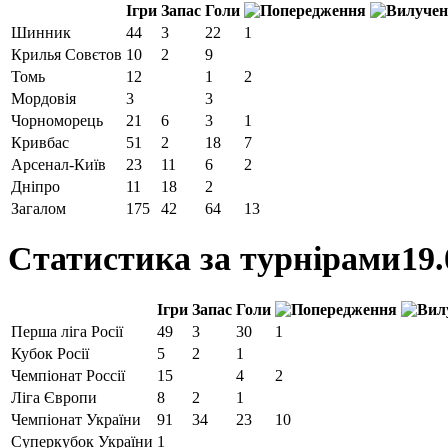
Ігри
Запас
Голи
Шинник
44
3
22
1
Крилья Совєтов
10
2
9
Томь
12
1
2
Мордовія
3
3
Чорноморець
21
6
3
1
Кривбас
51
2
18
7
Арсенал-Київ
23
11
6
2
Дніпро
11
18
2
Загалом
175
42
64
13
Статистика за турнірами
19.
Ігри
Запас
Голи
Перша ліга Росії
49
3
30
1
Кубок Росії
5
2
1
Чемпіонат Россії
15
4
2
Ліга Європи
8
2
1
Чемпіонат України
91
34
23
10
Суперкубок України
1