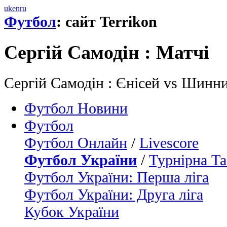
uk
en
ru
Футбол
: сайт Terrikon
Сергiй Самодiн : Матчi
Сергiй Самодiн : Єнісей vs Шинн
Футбол Новини
Футбол
Футбол Онлайн
/
Livescore
Футбол України
/
Турнірна Та
Футбол України: Перша ліга
Футбол України: Друга ліга
Кубок України