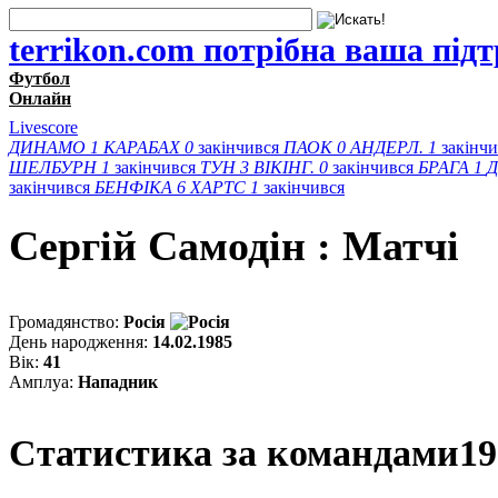
terrikon.com потрібна ваша під
Футбол
Онлайн
Livescore
ДИНАМО
1
КАРАБАХ
0
закінчився
ПАОК
0
АНДЕРЛ.
1
закінч
ШЕЛБУРН
1
закінчився
ТУН
3
ВІКІНГ.
0
закінчився
БРАГА
1
Д
закінчився
БЕНФІКА
6
ХАРТС
1
закінчився
Сергiй Самодiн : Матчi
Громадянство:
Росія
День народження:
14.02.1985
Вік:
41
Амплуа:
Нападник
Статистика за командами
19