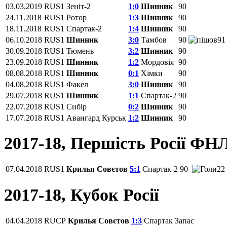
03.03.2019
RUS1
Зеніт-2
1:0
Шинник
90
24.11.2018
RUS1
Ротор
1:3
Шинник
90
18.11.2018
RUS1
Спартак-2
1:4
Шинник
90
06.10.2018
RUS1
Шинник
3:0
Тамбов
90
91
30.09.2018
RUS1
Тюмень
3:2
Шинник
90
23.09.2018
RUS1
Шинник
1:2
Мордовія
90
08.08.2018
RUS1
Шинник
0:1
Хімки
90
04.08.2018
RUS1
Факел
3:0
Шинник
90
29.07.2018
RUS1
Шинник
1:1
Спартак-2
90
22.07.2018
RUS1
Сибір
0:2
Шинник
90
17.07.2018
RUS1
Авангард Курськ
1:2
Шинник
90
2017-18, Першість Росії ФН
07.04.2018
RUS1
Крилья Совєтов
5:1
Спартак-2
90
22
2017-18, Кубок Росії
04.04.2018
RUCP
Крилья Совєтов
1:3
Спартак
Запас