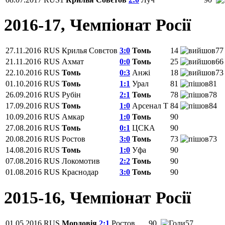
2016-17, Чемпіонат Росії
27.11.2016
RUS
Крилья Совєтов
3:0
Томь
14
77
21.11.2016
RUS
Ахмат
0:0
Томь
25
66
22.10.2016
RUS
Томь
0:3
Анжі
18
73
01.10.2016
RUS
Томь
1:1
Урал
81
81
26.09.2016
RUS
Рубін
2:1
Томь
78
78
17.09.2016
RUS
Томь
1:0
Арсенал Т
84
84
10.09.2016
RUS
Амкар
1:0
Томь
90
27.08.2016
RUS
Томь
0:1
ЦСКА
90
20.08.2016
RUS
Ростов
3:0
Томь
73
73
14.08.2016
RUS
Томь
1:0
Уфа
90
07.08.2016
RUS
Локомотив
2:2
Томь
90
01.08.2016
RUS
Краснодар
3:0
Томь
90
2015-16, Чемпіонат Росії
01.05.2016
RUS
Мордовія
2:1
Ростов
90
57