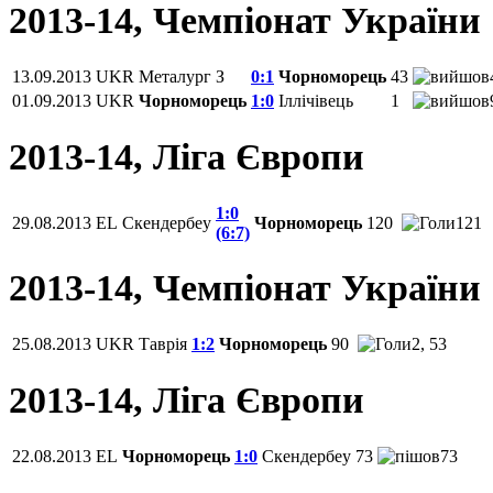
2013-14, Чемпіонат України
13.09.2013
UKR
Металург З
0:1
Чорноморець
43
01.09.2013
UKR
Чорноморець
1:0
Іллічівець
1
2013-14, Ліга Європи
1:0
29.08.2013
EL
Скендербеу
Чорноморець
120
121
(6:7)
2013-14, Чемпіонат України
25.08.2013
UKR
Таврія
1:2
Чорноморець
90
2, 53
2013-14, Ліга Європи
22.08.2013
EL
Чорноморець
1:0
Скендербеу
73
73