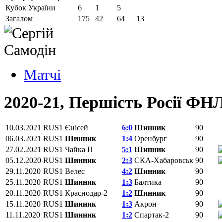
Кубок України
6
1
5
Загалом
175
42
64
13
Матчi
2020-21, Першість Росії ФН
10.03.2021
RUS1
Єнісей
6:0
Шинник
90
06.03.2021
RUS1
Шинник
1:4
Оренбург
90
27.02.2021
RUS1
Чайка П
5:1
Шинник
90
05.12.2020
RUS1
Шинник
2:3
СКА-Хабаровськ
90
29.11.2020
RUS1
Велес
4:2
Шинник
90
25.11.2020
RUS1
Шинник
1:3
Балтика
90
20.11.2020
RUS1
Краснодар-2
1:2
Шинник
90
15.11.2020
RUS1
Шинник
1:3
Акрон
90
11.11.2020
RUS1
Шинник
1:2
Спартак-2
90