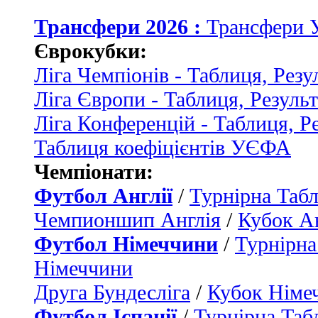
Трансфери 2026 :
Трансфери 
Єврокубки:
Ліга Чемпіонів - Таблиця, Резу
Ліга Європи - Таблиця, Резуль
Ліга Конференцій - Таблиця, Р
Таблиця коефіцієнтів УЄФА
Чемпіонати:
Футбол Англії
/
Турнірна Табл
Чемпионшип Англія
/
Кубок Ан
Футбол Німеччини
/
Турнірна
Німеччини
Друга Бундесліга
/
Кубок Німе
Футбол Іспанії
/
Турнірна Таб