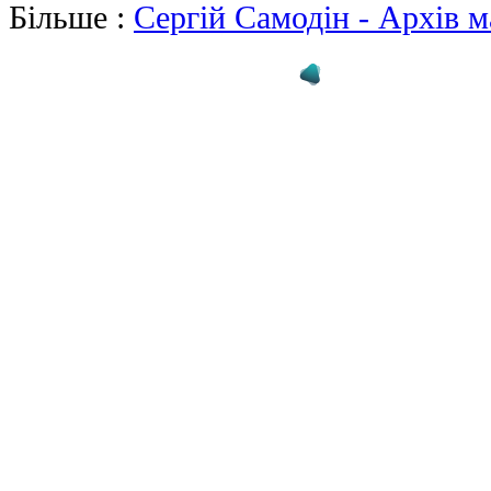
Більше :
Сергiй Самодiн - Архів м