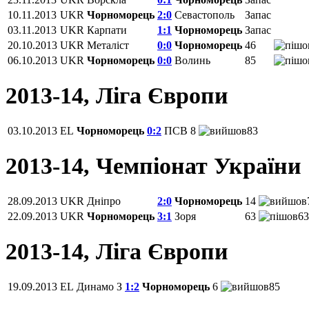
10.11.2013
UKR
Чорноморець
2:0
Севастополь
Запас
03.11.2013
UKR
Карпати
1:1
Чорноморець
Запас
20.10.2013
UKR
Металіст
0:0
Чорноморець
46
06.10.2013
UKR
Чорноморець
0:0
Волинь
85
2013-14, Ліга Європи
03.10.2013
EL
Чорноморець
0:2
ПСВ
8
83
2013-14, Чемпіонат України
28.09.2013
UKR
Дніпро
2:0
Чорноморець
14
22.09.2013
UKR
Чорноморець
3:1
Зоря
63
63
2013-14, Ліга Європи
19.09.2013
EL
Динамо З
1:2
Чорноморець
6
85