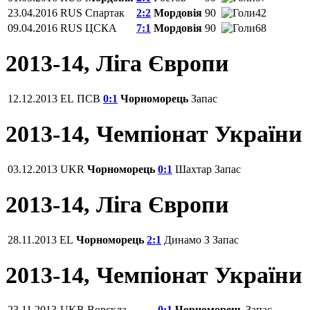
23.04.2016
RUS
Спартак
2:2
Мордовія
90
42
09.04.2016
RUS
ЦСКА
7:1
Мордовія
90
68
2013-14, Ліга Європи
12.12.2013
EL
ПСВ
0:1
Чорноморець
Запас
2013-14, Чемпіонат України
03.12.2013
UKR
Чорноморець
0:1
Шахтар
Запас
2013-14, Ліга Європи
28.11.2013
EL
Чорноморець
2:1
Динамо З
Запас
2013-14, Чемпіонат України
23.11.2013
UKR
Ворскла
0:1
Чорноморець
Запас