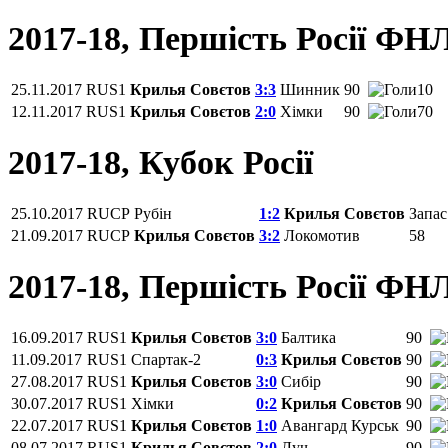
2017-18, Першість Росії ФН
25.11.2017
RUS1
Крилья Совєтов
3:3
Шинник
90
10
12.11.2017
RUS1
Крилья Совєтов
2:0
Хімки
90
70
2017-18, Кубок Росії
25.10.2017
RUCP
Рубін
1:2
Крилья Совєтов
Запас
21.09.2017
RUCP
Крилья Совєтов
3:2
Локомотив
58
2017-18, Першість Росії ФН
16.09.2017
RUS1
Крилья Совєтов
3:0
Балтика
90
11.09.2017
RUS1
Спартак-2
0:3
Крилья Совєтов
90
27.08.2017
RUS1
Крилья Совєтов
3:0
Сибір
90
30.07.2017
RUS1
Хімки
0:2
Крилья Совєтов
90
22.07.2017
RUS1
Крилья Совєтов
1:0
Авангард Курськ
90
08.07.2017
RUS1
Крилья Совєтов
2:0
Луч
90