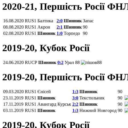
2020-21, Першість Росії ФН
16.08.2020
RUS1
Балтика
2:0
Шинник
Запас
08.08.2020
RUS1
Акрон
2:1
Шинник
90
02.08.2020
RUS1
Шинник
1:0
Торпедо
90
2019-20, Кубок Росії
24.06.2020
RUCP
Шинник
0:2
Урал
88
88
2019-20, Першість Росії ФН
09.03.2020
RUS1
Єнісей
1:3
Шинник
90
23.11.2019
RUS1
Шинник
3:0
Текстильник
90
17.11.2019
RUS1
Авангард Курськ
2:2
Шинник
90
03.11.2019
RUS1
Шинник
1:3
Нижний Новгород
90
2019-20, Кубок Росії