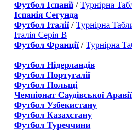
Футбол Іспанії
/
Турнірна Таб
Іспанія Сегунда
Футбол Італії
/
Турнірна Табли
Італія Серія B
Футбол Франції
/
Турнірна Та
Футбол Нідерландiв
Футбол Португалії
Футбол Польщі
Чемпіонат Саудівської Аравії
Футбол Узбекистану
Футбол Казахстану
Футбол Туреччини