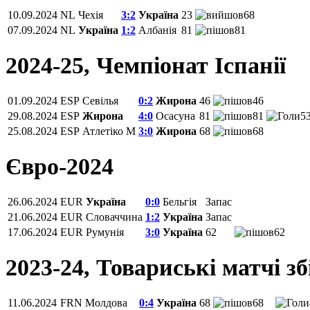
10.09.2024
NL
Чехія
3:2
Україна
23
68
07.09.2024
NL
Україна
1:2
Албанія
81
81
2024-25, Чемпiонат Іспанії
01.09.2024
ESP
Севілья
0:2
Жирона
46
46
29.08.2024
ESP
Жирона
4:0
Осасуна
81
81
5
25.08.2024
ESP
Атлетіко М
3:0
Жирона
68
68
Євро-2024
26.06.2024
EUR
Україна
0:0
Бельгія
Запас
21.06.2024
EUR
Словаччина
1:2
Україна
Запас
17.06.2024
EUR
Румунія
3:0
Україна
62
62
2023-24, Товариські матчі з
11.06.2024
FRN
Молдова
0:4
Україна
68
68