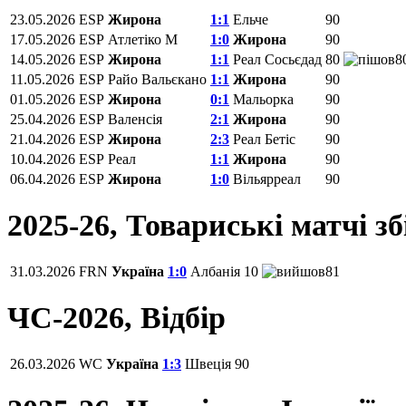
23.05.2026
ESP
Жирона
1:1
Ельче
90
17.05.2026
ESP
Атлетіко М
1:0
Жирона
90
14.05.2026
ESP
Жирона
1:1
Реал Сосьєдад
80
8
11.05.2026
ESP
Райо Вальєкано
1:1
Жирона
90
01.05.2026
ESP
Жирона
0:1
Мальорка
90
25.04.2026
ESP
Валенсія
2:1
Жирона
90
21.04.2026
ESP
Жирона
2:3
Реал Бетіс
90
10.04.2026
ESP
Реал
1:1
Жирона
90
06.04.2026
ESP
Жирона
1:0
Вільярреал
90
2025-26, Товариські матчі з
31.03.2026
FRN
Україна
1:0
Албанія
10
81
ЧС-2026, Відбір
26.03.2026
WC
Україна
1:3
Швеція
90