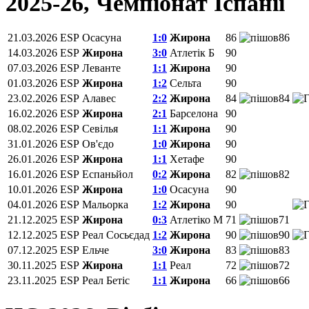
2025-26, Чемпiонат Іспанії
21.03.2026
ESP
Осасуна
1:0
Жирона
86
86
14.03.2026
ESP
Жирона
3:0
Атлетік Б
90
07.03.2026
ESP
Леванте
1:1
Жирона
90
01.03.2026
ESP
Жирона
1:2
Сельта
90
23.02.2026
ESP
Алавес
2:2
Жирона
84
84
16.02.2026
ESP
Жирона
2:1
Барселона
90
08.02.2026
ESP
Севілья
1:1
Жирона
90
31.01.2026
ESP
Ов'єдо
1:0
Жирона
90
26.01.2026
ESP
Жирона
1:1
Хетафе
90
16.01.2026
ESP
Еспаньйол
0:2
Жирона
82
82
10.01.2026
ESP
Жирона
1:0
Осасуна
90
04.01.2026
ESP
Мальорка
1:2
Жирона
90
21.12.2025
ESP
Жирона
0:3
Атлетіко М
71
71
12.12.2025
ESP
Реал Сосьєдад
1:2
Жирона
90
90
07.12.2025
ESP
Ельче
3:0
Жирона
83
83
30.11.2025
ESP
Жирона
1:1
Реал
72
72
23.11.2025
ESP
Реал Бетіс
1:1
Жирона
66
66