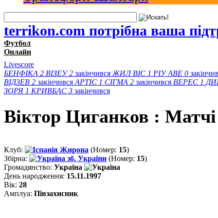
terrikon.com потрібна ваша під
Футбол
Онлайн
Livescore
БЕНФІКА
2
ВІЗЕУ
2
закінчився
ЖИЛ ВІС
1
РІУ АВЕ
0
закінчи
ВІДЗЕВ
2
закінчився
АРТІС
1
СІГМА
2
закінчився
ВЕРЕС
1
ДИ
ЗОРЯ
1
КРИВБАС
3
закінчився
Віктор Циганков : Матчi
Клуб:
Жирона
(Номер:
15
)
Збірна:
зб. України
(Номер:
15
)
Громадянство:
Україна
День народження:
15.11.1997
Вік:
28
Амплуа:
Півзахисник