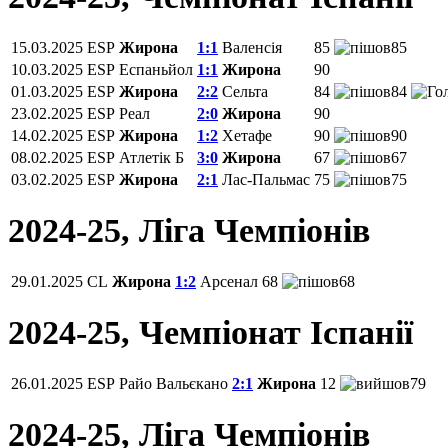
15.03.2025
ESP
Жирона
1:1
Валенсія
85
85
10.03.2025
ESP
Еспаньйол
1:1
Жирона
90
01.03.2025
ESP
Жирона
2:2
Сельта
84
84
23.02.2025
ESP
Реал
2:0
Жирона
90
14.02.2025
ESP
Жирона
1:2
Хетафе
90
90
08.02.2025
ESP
Атлетік Б
3:0
Жирона
67
67
03.02.2025
ESP
Жирона
2:1
Лас-Пальмас
75
75
2024-25, Ліга Чемпіонів
29.01.2025
CL
Жирона
1:2
Арсенал
68
68
2024-25, Чемпiонат Іспанії
26.01.2025
ESP
Райо Вальєкано
2:1
Жирона
12
79
2024-25, Ліга Чемпіонів