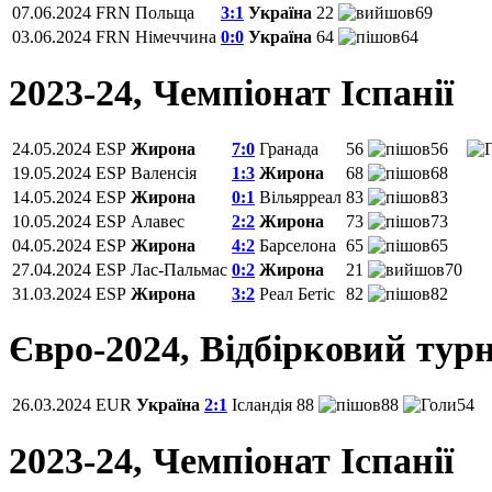
07.06.2024
FRN
Польща
3:1
Україна
22
69
03.06.2024
FRN
Німеччина
0:0
Україна
64
64
2023-24, Чемпiонат Іспанії
24.05.2024
ESP
Жирона
7:0
Гранада
56
56
19.05.2024
ESP
Валенсія
1:3
Жирона
68
68
14.05.2024
ESP
Жирона
0:1
Вільярреал
83
83
10.05.2024
ESP
Алавес
2:2
Жирона
73
73
04.05.2024
ESP
Жирона
4:2
Барселона
65
65
27.04.2024
ESP
Лас-Пальмас
0:2
Жирона
21
70
31.03.2024
ESP
Жирона
3:2
Реал Бетіс
82
82
Євро-2024, Відбірковий турн
26.03.2024
EUR
Україна
2:1
Ісландія
88
88
54
2023-24, Чемпiонат Іспанії