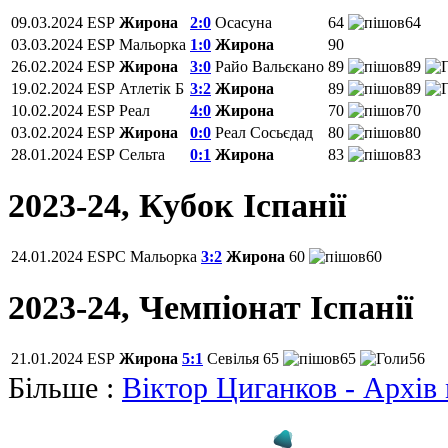
09.03.2024
ESP
Жирона
2:0
Осасуна
64
64
03.03.2024
ESP
Мальорка
1:0
Жирона
90
26.02.2024
ESP
Жирона
3:0
Райо Вальєкано
89
89
19.02.2024
ESP
Атлетік Б
3:2
Жирона
89
89
10.02.2024
ESP
Реал
4:0
Жирона
70
70
03.02.2024
ESP
Жирона
0:0
Реал Сосьєдад
80
80
28.01.2024
ESP
Сельта
0:1
Жирона
83
83
2023-24, Кубок Іспанії
24.01.2024
ESPC
Мальорка
3:2
Жирона
60
60
2023-24, Чемпiонат Іспанії
21.01.2024
ESP
Жирона
5:1
Севілья
65
65
56
Більше :
Віктор Циганков - Архів 