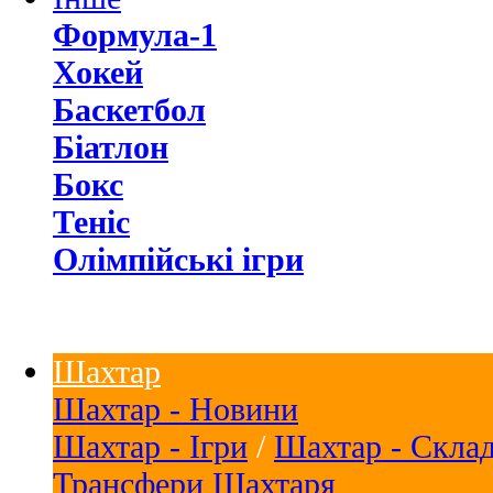
Формула-1
Хокей
Баскетбол
Біатлон
Бокс
Теніс
Олімпійські ігри
Шахтар
Шахтар - Новини
Шахтар - Ігри
/
Шахтар - Скла
Трансфери Шахтаря