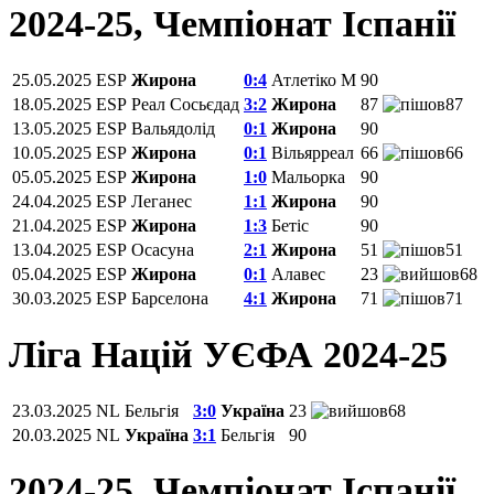
2024-25, Чемпiонат Іспанії
25.05.2025
ESP
Жирона
0:4
Атлетіко М
90
18.05.2025
ESP
Реал Сосьєдад
3:2
Жирона
87
87
13.05.2025
ESP
Вальядолід
0:1
Жирона
90
10.05.2025
ESP
Жирона
0:1
Вільярреал
66
66
05.05.2025
ESP
Жирона
1:0
Мальорка
90
24.04.2025
ESP
Леганес
1:1
Жирона
90
21.04.2025
ESP
Жирона
1:3
Бетіс
90
13.04.2025
ESP
Осасуна
2:1
Жирона
51
51
05.04.2025
ESP
Жирона
0:1
Алавес
23
68
30.03.2025
ESP
Барселона
4:1
Жирона
71
71
Ліга Націй УЄФА 2024-25
23.03.2025
NL
Бельгія
3:0
Україна
23
68
20.03.2025
NL
Україна
3:1
Бельгія
90
2024-25, Чемпiонат Іспанії