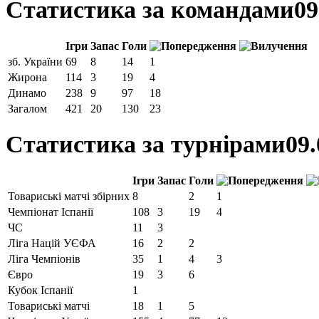
Статистика за командами
09
Ігри
Запас
Голи
зб. України
69
8
14
1
Жирона
114
3
19
4
Динамо
238
9
97
18
Загалом
421
20
130
23
Статистика за турнірами
09.
Ігри
Запас
Голи
Товариські матчі збірних
8
2
1
Чемпiонат Іспанії
108
3
19
4
ЧС
11
3
Ліга Націй УЄФА
16
2
2
Ліга Чемпіонів
35
1
4
3
Євро
19
3
6
Кубок Іспанії
1
Товариські матчі
18
1
5