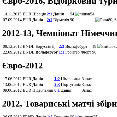
Євро-2016, Відбірковий турн
14.11.2015
EUR
Швеція
2:1
Данія
54
54
07.09.2014
EUR
Данія
2:1
Вірменія
90
80, 6
2012-13, Чемпіонат Німеччи
08.12.2012
BNDL
Боруссія Д
2:3
Вольфсбург
19
22.09.2012
BNDL
Вольфсбург
1:1
Гройтер Фюрт
90
Євро-2012
17.06.2012
EUR
Данія
1:2
Німеччина
Запас
13.06.2012
EUR
Данія
2:3
Португалія
Запас
09.06.2012
EUR
Нідерланди
0:1
Данія
Запас
2012, Товариські матчі збір
26.05.2012
FRND
Данія
1:3
Бразилія
66
25