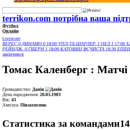
terrikon.com потрібна ваша під
Футбол
Онлайн
Livescore
ВЕРЕС
0
ДИНАМО
0
18:00
УПЛ-ТБ
ШАРЛЕР.
1
ОХЛ
1
17:00
Х
РЕЙНДЖ.
0
ГІБЕРН
1
18:00
КАТОВИЦ
ВЄЧИСТА
18:30
ЕПІЦ
закінчився
Томас Каленберг : Матчi
Громадянство:
Данія
День народження:
20.03.1983
Вік:
43
Амплуа:
Півзахисник
Статистика за командами
14