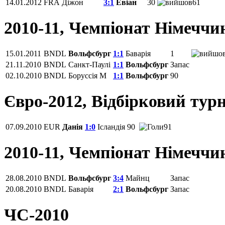
14.01.2012
FRA
Діжон
3:1
Евіан
30
61
2010-11, Чемпіонат Німеччи
15.01.2011
BNDL
Вольфсбург
1:1
Баварія
1
21.11.2010
BNDL
Санкт-Паулі
1:1
Вольфсбург
Запас
02.10.2010
BNDL
Боруссія М
1:1
Вольфсбург
90
Євро-2012, Відбірковий турн
07.09.2010
EUR
Данія
1:0
Ісландія
90
91
2010-11, Чемпіонат Німеччи
28.08.2010
BNDL
Вольфсбург
3:4
Майнц
Запас
20.08.2010
BNDL
Баварія
2:1
Вольфсбург
Запас
ЧС-2010