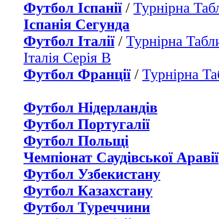
Футбол Іспанії
/
Турнірна Таб
Іспанія Сегунда
Футбол Італії
/
Турнірна Табли
Італія Серія B
Футбол Франції
/
Турнірна Та
Футбол Нідерландiв
Футбол Португалії
Футбол Польщі
Чемпіонат Саудівської Аравії
Футбол Узбекистану
Футбол Казахстану
Футбол Туреччини