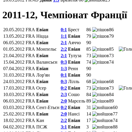
2011-12, Чемпіонат Франції
20.05.2012
FRA
Евіан
0:1
Брест
86
86
13.05.2012
FRA
Ніцца
1:1
Евіан
79
79
06.05.2012
FRA
Евіан
2:1
Аяччо
90
01.05.2012
FRA
Монпельє
2:2
Евіан
85
85
21.04.2012
FRA
Евіан
2:1
Тулуза
73
73
15.04.2012
FRA
Валансьєн
0:3
Евіан
74
74
07.04.2012
FRA
Евіан
1:3
Ренн
90
31.03.2012
FRA
Лор'ян
0:1
Евіан
90
24.03.2012
FRA
Евіан
0:3
Лілль
68
68
17.03.2012
FRA
Осер
0:2
Евіан
73
73
10.03.2012
FRA
Евіан
2:3
Сошо
84
84
06.03.2012
FRA
Евіан
2:0
Марсель
89
89
03.03.2012
FRA
Сент-Етьєн
0:2
Евіан
31
60
25.02.2012
FRA
Евіан
2:0
Нансі
14
77
18.02.2012
FRA
Кан
2:2
Евіан
17
74
04.02.2012
FRA
ПСЖ
3:1
Евіан
3
88