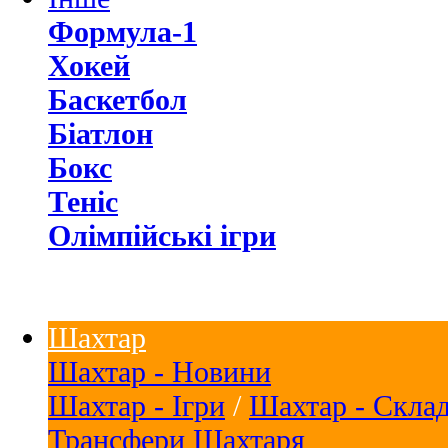
Формула-1
Хокей
Баскетбол
Біатлон
Бокс
Теніс
Олімпійські ігри
Шахтар
Шахтар - Новини
Шахтар - Ігри
/
Шахтар - Скла
Трансфери Шахтаря