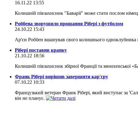
16.11.22 13:55
Колишній півзахисник "Баварії" може стати послом німе
Роббена зворушило прощання Рібері з футболом
24.10.22 15:43
Ар'єн Роббен вшанував свого колишнього одноклубника п
Рібері поставив крапку
21.10.22 18:56
Колишній півзахисник збірної Франції та мюнхенської «Б
Франк Рібері вирішив завершити кар'єру
07.10.22 10:33
Французький ветеран Франк Рібері, який виступає за 'Сал
він не планує.