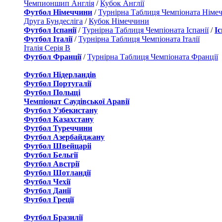
Чемпионшип Англія
/
Кубок Англії
Футбол Німеччини
/
Турнірна Таблиця Чемпіоната Німе
Друга Бундесліга
/
Кубок Німеччини
Футбол Іспанії
/
Турнірна Таблиця Чемпіоната Іспанії
/
І
Футбол Італії
/
Турнірна Таблиця Чемпіоната Італії
Італія Серія B
Футбол Франції
/
Турнірна Таблиця Чемпіоната Франції
Футбол Нідерландiв
Футбол Португалії
Футбол Польщі
Чемпіонат Саудівської Аравії
Футбол Узбекистану
Футбол Казахстану
Футбол Туреччини
Футбол Азербайджану
Футбол Швейцаріі
Футбол Бельгії
Футбол Австрії
Футбол Шотландії
Футбол Чехії
Футбол Данії
Футбол Греції
Футбол Бразилії