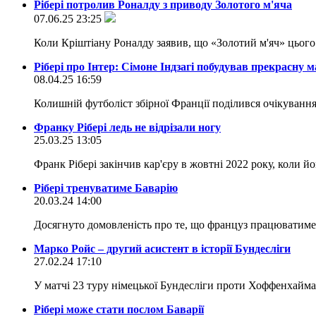
Рібері потролив Роналду з приводу Золотого м'яча
07.06.25 23:25
Коли Кріштіану Роналду заявив, що «Золотий м'яч» цього 
Рібері про Інтер: Сімоне Індзагі побудував прекрасну
08.04.25 16:59
Колишній футболіст збірної Франції поділився очікуванн
Франку Рібері ледь не відрізали ногу
25.03.25 13:05
Франк Рібері закінчив кар'єру в жовтні 2022 року, коли йо
Рібері тренуватиме Баварію
20.03.24 14:00
Досягнуто домовленість про те, що француз працюватим
Марко Ройс – другий асистент в історії Бундесліги
27.02.24 17:10
У матчі 23 туру німецької Бундесліги проти Хоффенхайма 
Рібері може стати послом Баварії