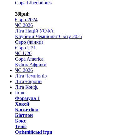
Copa Libertadores
Збірні:
Євро-2024
ЧС 2026
Ліга Націй УЄФА
Клубний Чемпіонат Світу 2025
Євро (жінки)
Євро U21
ЧС U20
Copa America
Кубок Африки
ЧС 2026
Ліга Чемпіонів
Ліга Європи
Ліга Конф.
Інше
Формула-1
Хокей
Баскетбол
Біатлон
Бокс
Теніс
Олімпійські ігри