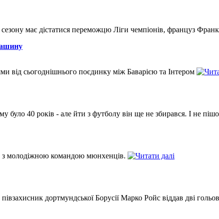
сезону має дістатися переможцю Ліги чемпіонів, француз Франк 
 машину
ями від сьогоднішнього поєдинку між Баварією та Інтером
му було 40 років - але йти з футболу він ще не збирався. І не піш
е з молодіжною командою мюнхенців.
півзахисник дортмундської Борусії Марко Ройс віддав дві гольов