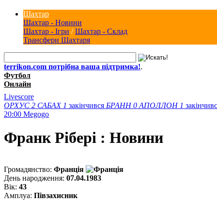
Шахтар
Шахтар - Новини
Шахтар - Ігри
/
Шахтар - Склад
Трансфери Шахтаря
terrikon.com потрібна ваша підтримка!
.
Футбол
Онлайн
Livescore
ОРХУС
2
САБАХ
1
закінчився
БРАНН
0
АПОЛЛОН
1
закінчив
20:00
Megogo
Франк Рібері : Новини
Громадянство:
Франція
День народження:
07.04.1983
Вік:
43
Амплуа:
Півзахисник