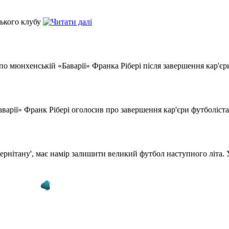
цького клубу
о мюнхенській «Баварії» Франка Рібері після завершення кар'єр
аварії» Франк Рібері оголосив про завершення кар'єри футболіст
ернітану', має намір залишити великий футбол наступного літа. У