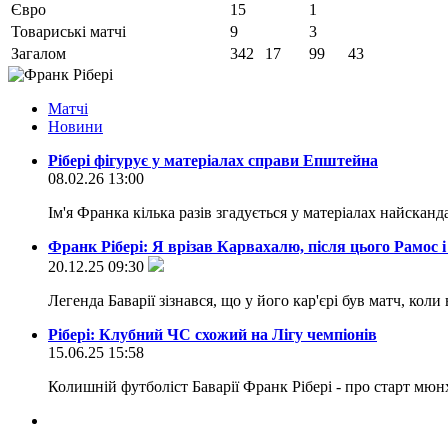
Євро
15
1
Товариські матчі
9
3
Загалом
342
17
99
43
Матчi
Новини
Рібері фігурує у матеріалах справи Епштейна
08.02.26 13:00
Ім'я Франка кілька разів згадується у матеріалах найсканд
Франк Рібері: Я врізав Карвахалю, після цього Рамос
20.12.25 09:30
Легенда Баварії зізнався, що у його кар'єрі був матч, кол
Рібері: Клубний ЧС схожий на Лігу чемпіонів
15.06.25 15:58
Колишній футболіст Баварії Франк Рібері - про старт мю