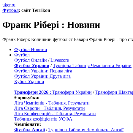
uk
en
ru
Футбол
: сайт Terrikon
Франк Рібері : Новини
Франк Рібері: Колишній футболіст Баварії Франк Рібері - про с
Футбол Новини
Футбол
Футбол Онлайн
/
Livescore
Футбол України
/
Турнірна Таблиця Чемпіоната України
Футбол України: Перша ліга
Футбол України: Друга ліга
Кубок України
Трансфери 2026 :
Трансфери України
/
Трансфери Шахта
Єврокубки:
Ліга Чемпіонів - Таблиця, Результати
Ліга Європи - Таблиця, Результати
Ліга Конференцій - Таблиця, Результати
Таблиця коефіцієнтів УЄФА
Чемпіонати:
Футбол Англії
/
Турнірна Таблиця Чемпіоната Англії