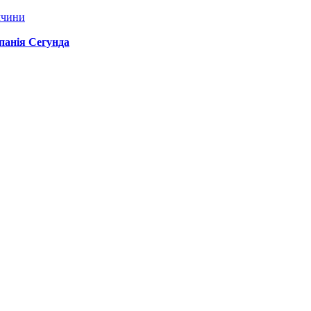
ччини
спанія Сегунда