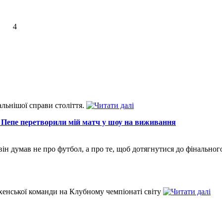
4
альнішої справи століття.
 і Пепе перетворили мій матч у шоу на виживання
и він думав не про футбол, а про те, щоб дотягнутися до фінальног
нхенської команди на Клубному чемпіонаті світу