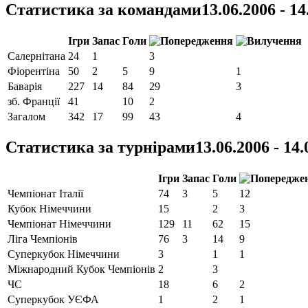
Статистика за командами
13.06.2006 - 14
Ігри
Запас
Голи
Салернітана
24
1
3
Фіорентіна‎
50
2
5
9
1
Баварія
227
14
84
29
3
зб. Франції
41
10
2
Загалом
342
17
99
43
4
Статистика за турнірами
13.06.2006 - 14
Ігри
Запас
Голи
Чемпіонат Італії
74
3
5
12
Кубок Німеччини
15
2
3
Чемпіонат Німеччини
129
11
62
15
Ліга Чемпіонів
76
3
14
9
Суперкубок Німеччини
3
1
1
Міжнародний Кубок Чемпіонів
2
3
ЧС
18
6
2
Суперкубок УЄФА
1
2
1