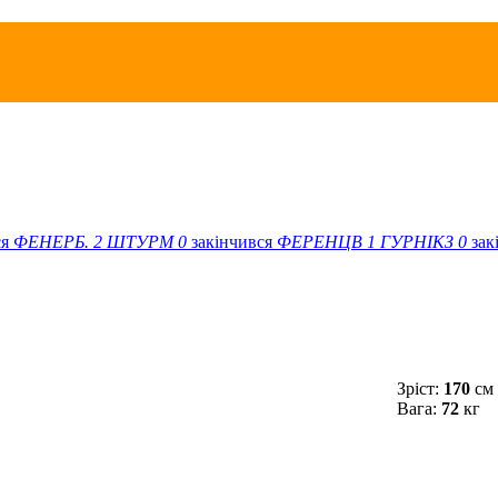
ся
ФЕНЕРБ.
2
ШТУРМ
0
закінчився
ФЕРЕНЦВ
1
ГУРНІКЗ
0
зак
Зріст:
170
см
Вага:
72
кг