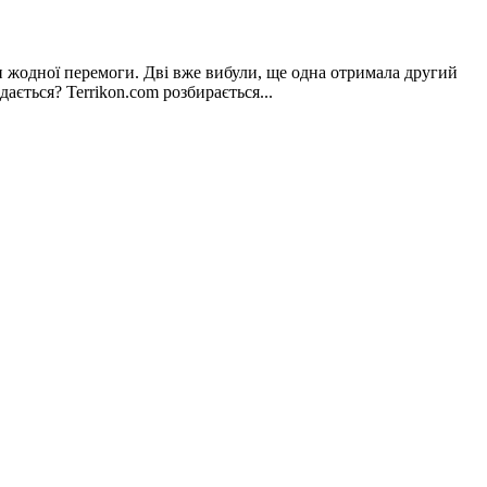
и жодної перемоги. Дві вже вибули, ще одна отримала другий
ється? Terrikon.com розбирається...