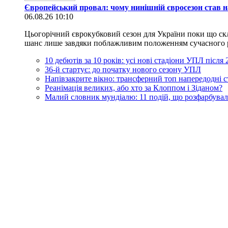
Європейський провал: чому нинішній євросезон став н
06.08.26 10:10
Цьогорічний єврокубковий сезон для України поки що скл
шанс лише завдяки поблажливим положенням сучасного регл
10 дебютів за 10 років: усі нові стадіони УПЛ після
36-й стартує: до початку нового сезону УПЛ
Напівзакрите вікно: трансферний топ напередодні 
Реанімація великих, або хто за Клоппом і Зіданом?
Малий словник мундіалю: 11 подій, що розфарбувал