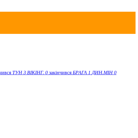
нчився
ТУН
3
ВІКІНГ.
0
закінчився
БРАГА
1
ДИН.МІН
0