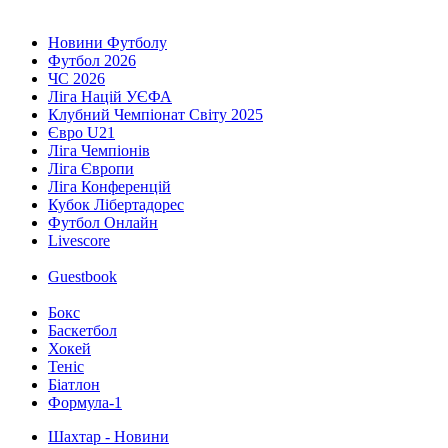
Новини Футболу
Футбол 2026
ЧС 2026
Ліга Націй УЄФА
Клубний Чемпіонат Світу 2025
Євро U21
Ліга Чемпіонів
Ліга Європи
Ліга Конференцій
Кубок Лібертадорес
Футбол Онлайн
Livescore
Guestbook
Бокс
Баскетбол
Хокей
Теніс
Біатлон
Формула-1
Шахтар - Новини