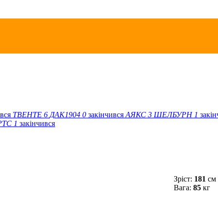
ився
ТВЕНТЕ
6
ДАК1904
0
закінчився
АЯКС
3
ШЕЛБУРН
1
закі
РТС
1
закінчився
Зріст:
181
см
Вага:
85
кг