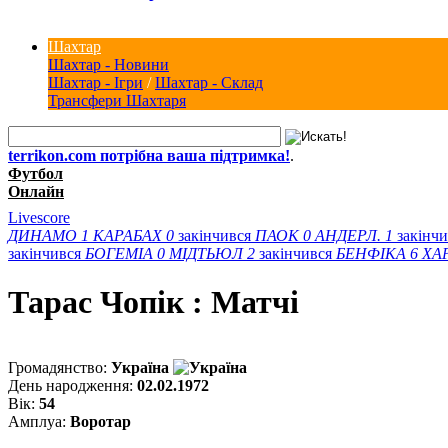
Шахтар
Шахтар - Новини
Шахтар - Ігри
/
Шахтар - Склад
Трансфери Шахтаря
terrikon.com потрібна ваша підтримка!
.
Футбол
Онлайн
Livescore
ДИНАМО
1
КАРАБАХ
0
закінчився
ПАОК
0
АНДЕРЛ.
1
закінч
закінчився
БОГЕМІА
0
МІДТЬЮЛ
2
закінчився
БЕНФІКА
6
ХА
Тарас Чопiк : Матчi
Громадянство:
Україна
День народження:
02.02.1972
Вік:
54
Амплуа:
Воротар