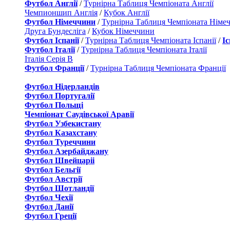
Футбол Англії
/
Турнірна Таблиця Чемпіоната Англії
Чемпионшип Англія
/
Кубок Англії
Футбол Німеччини
/
Турнірна Таблиця Чемпіоната Німе
Друга Бундесліга
/
Кубок Німеччини
Футбол Іспанії
/
Турнірна Таблиця Чемпіоната Іспанії
/
І
Футбол Італії
/
Турнірна Таблиця Чемпіоната Італії
Італія Серія B
Футбол Франції
/
Турнірна Таблиця Чемпіоната Франції
Футбол Нідерландiв
Футбол Португалії
Футбол Польщі
Чемпіонат Саудівської Аравії
Футбол Узбекистану
Футбол Казахстану
Футбол Туреччини
Футбол Азербайджану
Футбол Швейцаріі
Футбол Бельгії
Футбол Австрії
Футбол Шотландії
Футбол Чехії
Футбол Данії
Футбол Греції