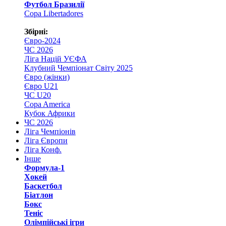
Футбол Бразилії
Copa Libertadores
Збірні:
Євро-2024
ЧС 2026
Ліга Націй УЄФА
Клубний Чемпіонат Світу 2025
Євро (жінки)
Євро U21
ЧС U20
Copa America
Кубок Африки
ЧС 2026
Ліга Чемпіонів
Ліга Європи
Ліга Конф.
Інше
Формула-1
Хокей
Баскетбол
Біатлон
Бокс
Теніс
Олімпійські ігри