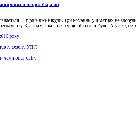
айгіршим в історії України
адається — гірше вже нікуди. Три команди у 8 матчах не здобул
аменту. Здається, такого жаху ще ніколи не було. А може, не зда
 2016 року
старту сезону УПЛ
и чемпіонат світу