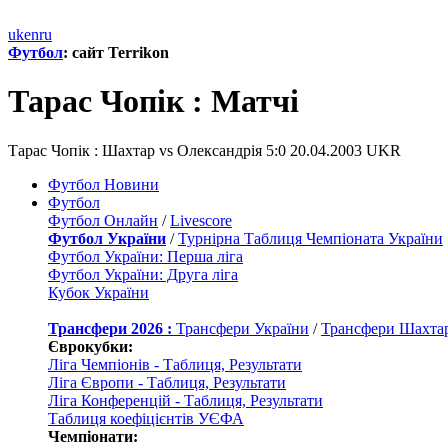
uk
en
ru
Футбол
: сайт Terrikon
Тарас Чопiк : Матчi
Тарас Чопiк : Шахтар vs Олександрія 5:0 20.04.2003 UKR
Футбол Новини
Футбол
Футбол Онлайн
/
Livescore
Футбол України
/
Турнірна Таблиця Чемпіоната України
Футбол України: Перша ліга
Футбол України: Друга ліга
Кубок України
Трансфери 2026 :
Трансфери України
/
Трансфери Шахта
Єврокубки:
Ліга Чемпіонів - Таблиця, Результати
Ліга Європи - Таблиця, Результати
Ліга Конференцій - Таблиця, Результати
Таблиця коефіцієнтів УЄФА
Чемпіонати: