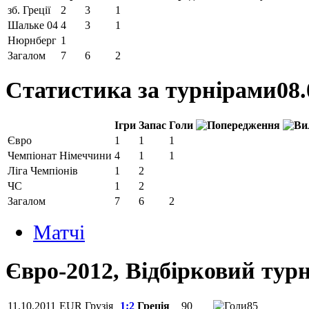
зб. Греції
2
3
1
Шальке 04
4
3
1
Нюрнберг
1
Загалом
7
6
2
Статистика за турнірами
08.
Ігри
Запас
Голи
Євро
1
1
1
Чемпіонат Німеччини
4
1
1
Ліга Чемпіонів
1
2
ЧС
1
2
Загалом
7
6
2
Матчi
Євро-2012, Відбірковий турн
11.10.2011
EUR
Грузія
1:2
Греція
90
85