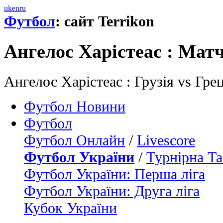
uk
en
ru
Футбол
: сайт Terrikon
Ангелос Харiстеас : Матч
Ангелос Харiстеас : Грузія vs Гре
Футбол Новини
Футбол
Футбол Онлайн
/
Livescore
Футбол України
/
Турнірна Та
Футбол України: Перша ліга
Футбол України: Друга ліга
Кубок України