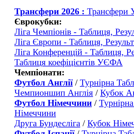
Трансфери 2026 :
Трансфери 
Єврокубки:
Ліга Чемпіонів - Таблиця, Резу
Ліга Європи - Таблиця, Резуль
Ліга Конференцій - Таблиця, Р
Таблиця коефіцієнтів УЄФА
Чемпіонати:
Футбол Англії
/
Турнірна Табл
Чемпионшип Англія
/
Кубок Ан
Футбол Німеччини
/
Турнірна
Німеччини
Друга Бундесліга
/
Кубок Німе
Футбол Іспанії
/
Турнірна Таб