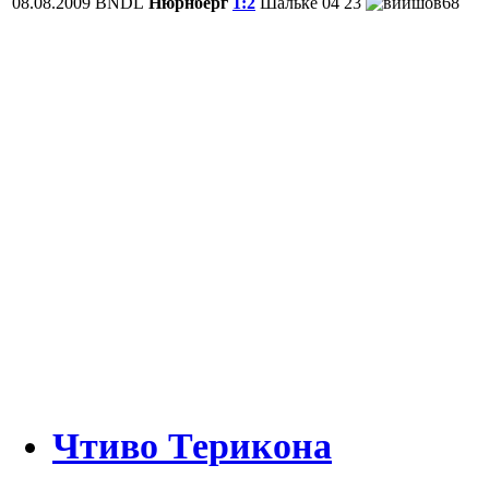
08.08.2009
BNDL
Нюрнберг
1:2
Шальке 04
23
68
Чтиво Терикона