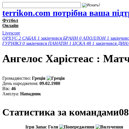
terrikon.com потрібна ваша під
Футбол
Онлайн
Livescore
ОРХУС
2
САБАХ
1
закінчився
БРАНН
0
АПОЛЛОН
1
закінчив
ГУРНІКЗ
0
закінчився
ПАНАТІН
1
ЦСКА 48
1
закінчився
ДИН
Ангелос Харiстеас : Матч
Громадянство:
Греція
День народження:
09.02.1980
Вік:
46
Амплуа:
Нападник
Статистика за командами
08
Ігри
Запас
Голи