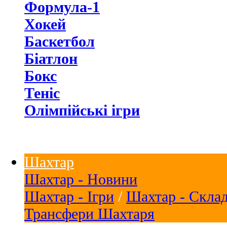
Формула-1
Хокей
Баскетбол
Біатлон
Бокс
Теніс
Олімпійські ігри
Шахтар
Шахтар - Новини
Шахтар - Ігри
/
Шахтар - Скла
Трансфери Шахтаря