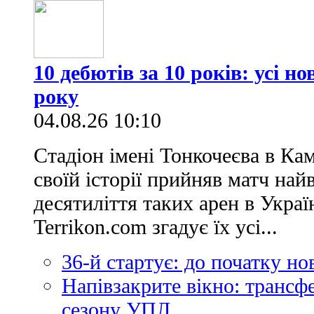
10 дебютів за 10 років: усі н
року
04.08.26 10:10
Стадіон імені Тонкочеєва в Ка
своїй історії прийняв матч най
десятиліття таких арен в Украї
Terrikon.com згадує їх усі...
36-й стартує: до початку н
Напівзакрите вікно: трансф
сезону УПЛ