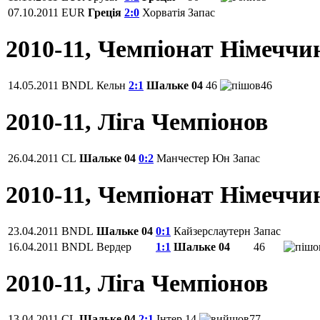
07.10.2011
EUR
Греція
2:0
Хорватія
Запас
2010-11, Чемпіонат Німеччи
14.05.2011
BNDL
Кельн
2:1
Шальке 04
46
46
2010-11, Ліга Чемпіонов
26.04.2011
CL
Шальке 04
0:2
Манчестер Юн
Запас
2010-11, Чемпіонат Німеччи
23.04.2011
BNDL
Шальке 04
0:1
Кайзерслаутерн
Запас
16.04.2011
BNDL
Вердер
1:1
Шальке 04
46
2010-11, Ліга Чемпіонов
13.04.2011
CL
Шальке 04
2:1
Інтер
14
77