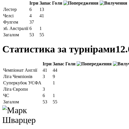
Ігри
Запас
Голи
Лестер
6
13
Челсі
4
41
Фулгем
37
зб. Австралії
6
1
Загалом
53
55
Статистика за турнірами
12.
Ігри
Запас
Голи
Чемпіонат Англії
41
44
Ліга Чемпіонів
3
9
Суперкубок УЄФА
1
Ліга Європи
3
ЧС
6
1
Загалом
53
55