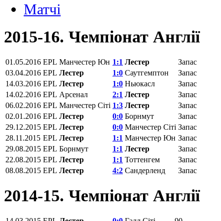
Матчi
2015-16. Чемпіонат Англії
01.05.2016
EPL
Манчестер Юн
1:1
Лестер
Запас
03.04.2016
EPL
Лестер
1:0
Саутгемптон
Запас
14.03.2016
EPL
Лестер
1:0
Ньюкасл
Запас
14.02.2016
EPL
Арсенал
2:1
Лестер
Запас
06.02.2016
EPL
Манчестер Сіті
1:3
Лестер
Запас
02.01.2016
EPL
Лестер
0:0
Борнмут
Запас
29.12.2015
EPL
Лестер
0:0
Манчестер Сіті
Запас
28.11.2015
EPL
Лестер
1:1
Манчестер Юн
Запас
29.08.2015
EPL
Борнмут
1:1
Лестер
Запас
22.08.2015
EPL
Лестер
1:1
Тоттенгем
Запас
08.08.2015
EPL
Лестер
4:2
Сандерленд
Запас
2014-15. Чемпіонат Англії
14.03.2015
EPL
Лестер
0:0
Галл Сіті
90