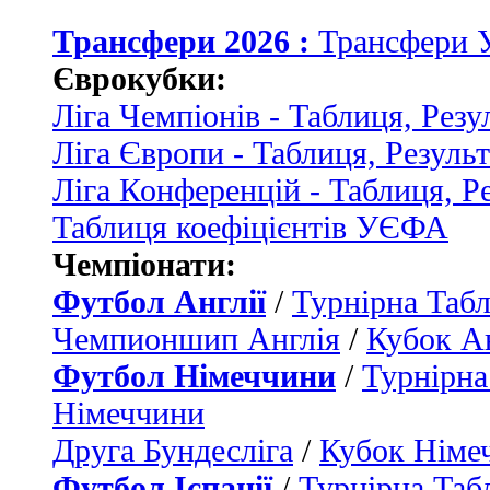
Трансфери 2026 :
Трансфери 
Єврокубки:
Ліга Чемпіонів - Таблиця, Резу
Ліга Європи - Таблиця, Резуль
Ліга Конференцій - Таблиця, Р
Таблиця коефіцієнтів УЄФА
Чемпіонати:
Футбол Англії
/
Турнірна Табл
Чемпионшип Англія
/
Кубок Ан
Футбол Німеччини
/
Турнірна
Німеччини
Друга Бундесліга
/
Кубок Німе
Футбол Іспанії
/
Турнірна Таб