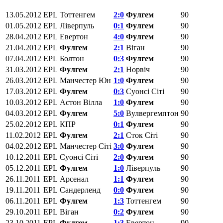
13.05.2012
EPL
Тоттенгем
2:0
Фулгем
90
01.05.2012
EPL
Ліверпуль
0:1
Фулгем
90
28.04.2012
EPL
Евертон
4:0
Фулгем
90
21.04.2012
EPL
Фулгем
2:1
Віган
90
07.04.2012
EPL
Болтон
0:3
Фулгем
90
31.03.2012
EPL
Фулгем
2:1
Норвіч
90
26.03.2012
EPL
Манчестер Юн
1:0
Фулгем
90
17.03.2012
EPL
Фулгем
0:3
Суонсі Сіті
90
10.03.2012
EPL
Астон Вілла
1:0
Фулгем
90
04.03.2012
EPL
Фулгем
5:0
Вулвергемптон
90
25.02.2012
EPL
КПР
0:1
Фулгем
90
11.02.2012
EPL
Фулгем
2:1
Сток Сіті
90
04.02.2012
EPL
Манчестер Сіті
3:0
Фулгем
90
10.12.2011
EPL
Суонсі Сіті
2:0
Фулгем
90
05.12.2011
EPL
Фулгем
1:0
Ліверпуль
90
26.11.2011
EPL
Арсенал
1:1
Фулгем
90
19.11.2011
EPL
Сандерленд
0:0
Фулгем
90
06.11.2011
EPL
Фулгем
1:3
Тоттенгем
90
29.10.2011
EPL
Віган
0:2
Фулгем
90
23.10.2011
EPL
Фулгем
1:3
Евертон
90