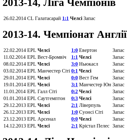
2013-14, Ліга Чемпіонів
26.02.2014
CL
Галатасарай
1:1
Челсі
Запас
2013-14. Чемпіонат Англії
22.02.2014
EPL
Челсі
1:0
Евертон
Запас
11.02.2014
EPL
Вест-Бромвіч
1:1
Челсі
Запас
08.02.2014
EPL
Челсі
3:0
Ньюкасл
Запас
03.02.2014
EPL
Манчестер Сіті
0:1
Челсі
Запас
29.01.2014
EPL
Челсі
0:0
Вест Гем
Запас
19.01.2014
EPL
Челсі
3:1
Манчестер Юн
Запас
11.01.2014
EPL
Галл Сіті
0:2
Челсі
Запас
01.01.2014
EPL
Саутгемптон
0:3
Челсі
Запас
29.12.2013
EPL
Челсі
2:1
Ліверпуль
Запас
26.12.2013
EPL
Челсі
1:0
Суонсі Сіті
Запас
23.12.2013
EPL
Арсенал
0:0
Челсі
Запас
14.12.2013
EPL
Челсі
2:1
Крістал Пелес
Запас