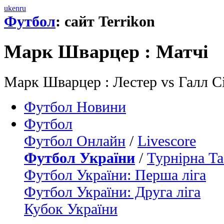
uk
en
ru
Футбол
: сайт Terrikon
Марк Шварцер : Матчi
Марк Шварцер : Лестер vs Галл Сі
Футбол Новини
Футбол
Футбол Онлайн
/
Livescore
Футбол України
/
Турнірна Та
Футбол України: Перша ліга
Футбол України: Друга ліга
Кубок України