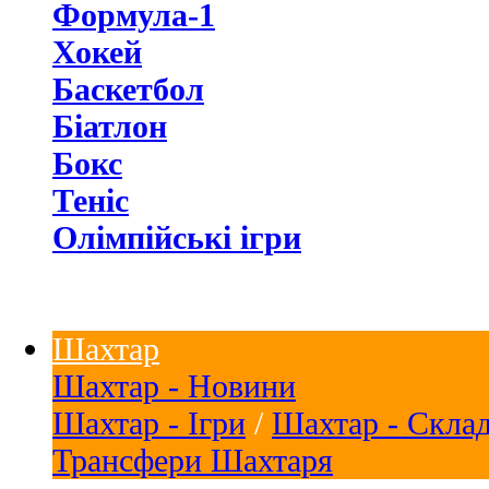
Формула-1
Хокей
Баскетбол
Біатлон
Бокс
Теніс
Олімпійські ігри
Шахтар
Шахтар - Новини
Шахтар - Ігри
/
Шахтар - Скла
Трансфери Шахтаря