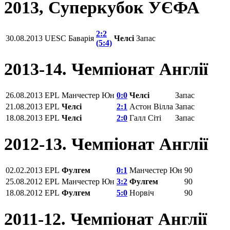
2013, Суперкубок УЄФА
2:2
30.08.2013
UESC
Баварія
Челсі
Запас
(5:4)
2013-14. Чемпіонат Англії
26.08.2013
EPL
Манчестер Юн
0:0
Челсі
Запас
21.08.2013
EPL
Челсі
2:1
Астон Вілла
Запас
18.08.2013
EPL
Челсі
2:0
Галл Сіті
Запас
2012-13. Чемпіонат Англії
02.02.2013
EPL
Фулгем
0:1
Манчестер Юн
90
25.08.2012
EPL
Манчестер Юн
3:2
Фулгем
90
18.08.2012
EPL
Фулгем
5:0
Норвіч
90
2011-12. Чемпіонат Англії