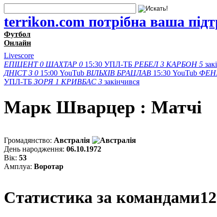
terrikon.com потрібна ваша під
Футбол
Онлайн
Livescore
ЕПІЦЕНТ
0
ШАХТАР
0
15:30
УПЛ-ТБ
РЕБЕЛ
3
КАРБОН
5
зак
ДНІСТ З
0
15:00
YouTub
ВІЛЬХІВ
БРАЦЛАВ
15:30
YouTub
ФЕН
УПЛ-ТБ
ЗОРЯ
1
КРИВБАС
3
закінчився
Марк Шварцер : Матчi
Громадянство:
Австралія
День народження:
06.10.1972
Вік:
53
Амплуа:
Воротар
Статистика за командами
12