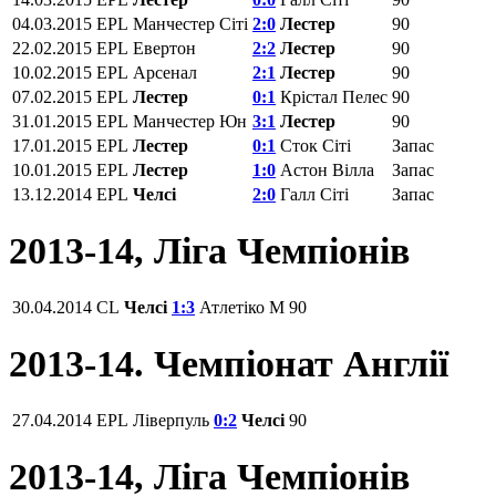
04.03.2015
EPL
Манчестер Сіті
2:0
Лестер
90
22.02.2015
EPL
Евертон
2:2
Лестер
90
10.02.2015
EPL
Арсенал
2:1
Лестер
90
07.02.2015
EPL
Лестер
0:1
Крістал Пелес
90
31.01.2015
EPL
Манчестер Юн
3:1
Лестер
90
17.01.2015
EPL
Лестер
0:1
Сток Сіті
Запас
10.01.2015
EPL
Лестер
1:0
Астон Вілла
Запас
13.12.2014
EPL
Челсі
2:0
Галл Сіті
Запас
2013-14, Ліга Чемпіонів
30.04.2014
CL
Челсі
1:3
Атлетіко М
90
2013-14. Чемпіонат Англії
27.04.2014
EPL
Ліверпуль
0:2
Челсі
90
2013-14, Ліга Чемпіонів