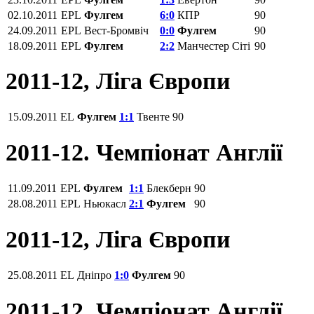
02.10.2011
EPL
Фулгем
6:0
КПР
90
24.09.2011
EPL
Вест-Бромвіч
0:0
Фулгем
90
18.09.2011
EPL
Фулгем
2:2
Манчестер Сіті
90
2011-12, Ліга Європи
15.09.2011
EL
Фулгем
1:1
Твенте
90
2011-12. Чемпіонат Англії
11.09.2011
EPL
Фулгем
1:1
Блекберн
90
28.08.2011
EPL
Ньюкасл
2:1
Фулгем
90
2011-12, Ліга Європи
25.08.2011
EL
Дніпро
1:0
Фулгем
90
2011-12. Чемпіонат Англії