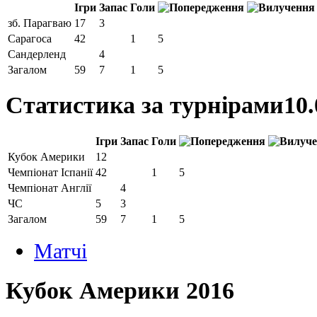
Ігри
Запас
Голи
зб. Парагваю
17
3
Сарагоса
42
1
5
Сандерленд
4
Загалом
59
7
1
5
Статистика за турнірами
10.
Ігри
Запас
Голи
Кубок Америки
12
Чемпiонат Іспанії
42
1
5
Чемпіонат Англії
4
ЧС
5
3
Загалом
59
7
1
5
Матчi
Кубок Америки 2016