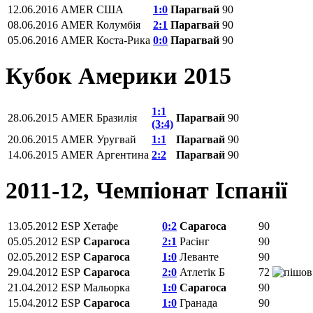
12.06.2016
AMER
США
1:0
Парагвай
90
08.06.2016
AMER
Колумбія
2:1
Парагвай
90
05.06.2016
AMER
Коста-Рика
0:0
Парагвай
90
Кубок Америки 2015
1:1
28.06.2015
AMER
Бразилія
Парагвай
90
(3:4)
20.06.2015
AMER
Уругвай
1:1
Парагвай
90
14.06.2015
AMER
Аргентина
2:2
Парагвай
90
2011-12, Чемпiонат Іспанії
13.05.2012
ESP
Хетафе
0:2
Сарагоса
90
05.05.2012
ESP
Сарагоса
2:1
Расінг
90
02.05.2012
ESP
Сарагоса
1:0
Леванте
90
29.04.2012
ESP
Сарагоса
2:0
Атлетік Б
72
21.04.2012
ESP
Мальорка
1:0
Сарагоса
90
15.04.2012
ESP
Сарагоса
1:0
Гранада
90