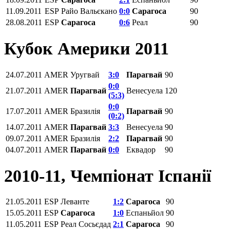
11.09.2011
ESP
Райо Вальєкано
0:0
Сарагоса
90
28.08.2011
ESP
Сарагоса
0:6
Реал
90
Кубок Америки 2011
24.07.2011
AMER
Уругвай
3:0
Парагвай
90
0:0
21.07.2011
AMER
Парагвай
Венесуела
120
(5:3)
0:0
17.07.2011
AMER
Бразилія
Парагвай
90
(0:2)
14.07.2011
AMER
Парагвай
3:3
Венесуела
90
09.07.2011
AMER
Бразилія
2:2
Парагвай
90
04.07.2011
AMER
Парагвай
0:0
Еквадор
90
2010-11, Чемпiонат Іспанії
21.05.2011
ESP
Леванте
1:2
Сарагоса
90
15.05.2011
ESP
Сарагоса
1:0
Еспаньйол
90
11.05.2011
ESP
Реал Сосьєдад
2:1
Сарагоса
90