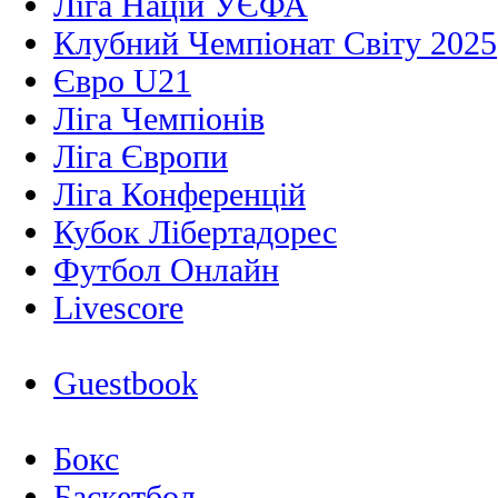
Ліга Націй УЄФА
Клубний Чемпіонат Світу 2025
Євро U21
Ліга Чемпіонів
Ліга Європи
Ліга Конференцій
Кубок Лібертадорес
Футбол Онлайн
Livescore
Guestbook
Бокс
Баскетбол