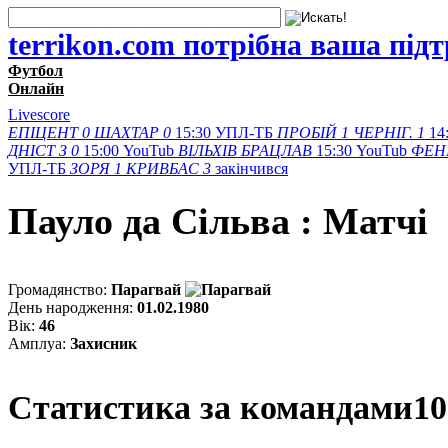
terrikon.com потрібна ваша під
Футбол
Онлайн
Livescore
ЕПІЦЕНТ
0
ШАХТАР
0
15:30
УПЛ-ТБ
ПРОБІЙ
1
ЧЕРНІГ.
1
14
ДНІСТ З
0
15:00
YouTub
ВІЛЬХІВ
БРАЦЛАВ
15:30
YouTub
ФЕН
УПЛ-ТБ
ЗОРЯ
1
КРИВБАС
3
закінчився
Пауло да Сільва : Матчi
Громадянство:
Парагвай
День народження:
01.02.1980
Вік:
46
Амплуа:
Захисник
Статистика за командами
10