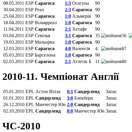
08.05.2011
ESP
Сарагоса
1:3
Осасуна
90
30.04.2011
ESP
Реал
2:3
Сарагоса
90
25.04.2011
ESP
Сарагоса
1:0
Альмерія
90
18.04.2011
ESP
Вільярреал
1:0
Сарагоса
90
11.04.2011
ESP
Сарагоса
2:1
Хетафе
90
03.04.2011
ESP
Севілья
3:1
Сарагоса
35
56
19.03.2011
ESP
Мальорка
1:0
Сарагоса
90
12.03.2011
ESP
Сарагоса
4:0
Валенсія
4
87
05.03.2011
ESP
Барселона
1:0
Сарагоса
90
02.03.2011
ESP
Сарагоса
2:1
Атлетік Б
11
80
2010-11. Чемпіонат Англії
05.01.2011
EPL
Астон Вілла
0:1
Сандерленд
Запас
01.01.2011
EPL
Сандерленд
3:0
Блекберн
Запас
26.12.2010
EPL
Манчестер Юн
2:0
Сандерленд
Запас
02.10.2010
EPL
Сандерленд
0:0
Манчестер Юн
Запас
ЧС-2010