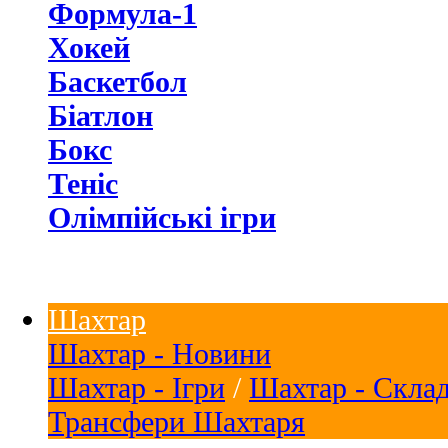
Формула-1
Хокей
Баскетбол
Біатлон
Бокс
Теніс
Олімпійські ігри
Шахтар
Шахтар - Новини
Шахтар - Ігри
/
Шахтар - Скла
Трансфери Шахтаря