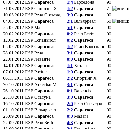
07.04.2012
ESP
Сарагоса
1:4
Барселона
90
31.03.2012
ESP
Спортінг Х
1:2
Сарагоса
7
10.03.2012
ESP
Реал Сосьєдад
3:0
Сарагоса
90
04.03.2012
ESP
Сарагоса
2:1
Вільярреал
50
25.02.2012
ESP
Малага
5:1
Сарагоса
90
20.02.2012
ESP
Сарагоса
0:2
Реал Бетіс
90
12.02.2012
ESP
Еспаньйол
0:2
Сарагоса
90
05.02.2012
ESP
Сарагоса
1:2
Райо Вальєкано
90
28.01.2012
ESP
Реал
3:1
Сарагоса
90
22.01.2012
ESP
Леванте
0:0
Сарагоса
90
14.01.2012
ESP
Сарагоса
1:1
Хетафе
90
07.01.2012
ESP
Расінг
1:0
Сарагоса
90
06.11.2011
ESP
Сарагоса
2:2
Спортінг Х
90
30.10.2011
ESP
Атлетіко М
3:1
Сарагоса
90
26.10.2011
ESP
Сарагоса
0:1
Валенсія
90
23.10.2011
ESP
Осасуна
3:0
Сарагоса
90
16.10.2011
ESP
Сарагоса
2:0
Реал Сосьєдад
90
01.10.2011
ESP
Вільярреал
2:2
Сарагоса
90
25.09.2011
ESP
Сарагоса
0:0
Малага
90
22.09.2011
ESP
Реал Бетіс
4:3
Сарагоса
90
18.09.2011
ESP
Сарагоса
2:1
Еспаньйол
90