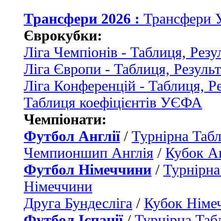
Трансфери 2026 :
Трансфери 
Єврокубки:
Ліга Чемпіонів - Таблиця, Резу
Ліга Європи - Таблиця, Резуль
Ліга Конференцій - Таблиця, Р
Таблиця коефіцієнтів УЄФА
Чемпіонати:
Футбол Англії
/
Турнірна Табл
Чемпионшип Англія
/
Кубок Ан
Футбол Німеччини
/
Турнірна
Німеччини
Друга Бундесліга
/
Кубок Німе
Футбол Іспанії
/
Турнірна Таб