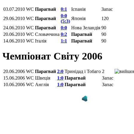
03.07.2010
WC
Парагвай
0:1
Іспанія
Запас
0:0
29.06.2010
WC
Парагвай
Японія
120
(5:3)
24.06.2010
WC
Парагвай
0:0
Нова Зеландія
90
20.06.2010
WC
Словаччина
0:2
Парагвай
90
14.06.2010
WC
Італія
1:1
Парагвай
90
Чемпіонат Світу 2006
20.06.2006
WC
Парагвай
2:0
Тринідад і Тобаго
2
15.06.2006
WC
Швеція
1:0
Парагвай
Запас
10.06.2006
WC
Англія
1:0
Парагвай
Запас