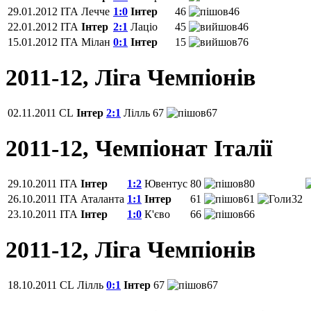
29.01.2012
ITA
Лечче
1:0
Інтер
46
46
22.01.2012
ITA
Інтер
2:1
Лаціо
45
46
15.01.2012
ITA
Мілан
0:1
Інтер
15
76
2011-12, Ліга Чемпіонів
02.11.2011
CL
Інтер
2:1
Лілль
67
67
2011-12, Чемпіонат Італії
29.10.2011
ITA
Інтер
1:2
Ювентус
80
80
26.10.2011
ITA
Аталанта
1:1
Інтер
61
61
32
23.10.2011
ITA
Інтер
1:0
К'єво
66
66
2011-12, Ліга Чемпіонів
18.10.2011
CL
Лілль
0:1
Інтер
67
67