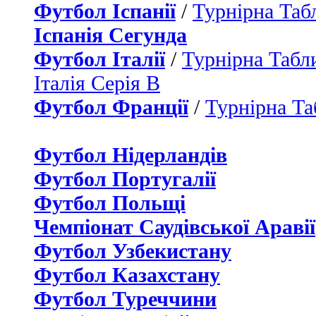
Футбол Іспанії
/
Турнірна Таб
Іспанія Сегунда
Футбол Італії
/
Турнірна Табли
Італія Серія B
Футбол Франції
/
Турнірна Та
Футбол Нідерландiв
Футбол Португалії
Футбол Польщі
Чемпіонат Саудівської Аравії
Футбол Узбекистану
Футбол Казахстану
Футбол Туреччини