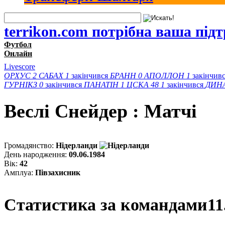
terrikon.com потрібна ваша під
Футбол
Онлайн
Livescore
ОРХУС
2
САБАХ
1
закінчився
БРАНН
0
АПОЛЛОН
1
закінчив
ГУРНІКЗ
0
закінчився
ПАНАТІН
1
ЦСКА 48
1
закінчився
ДИН
Вeслi Снейдер : Матчi
Громадянство:
Нідерланди
День народження:
09.06.1984
Вік:
42
Амплуа:
Півзахисник
Статистика за командами
11