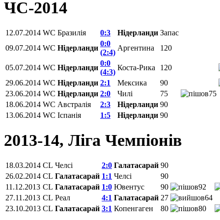
ЧС-2014
12.07.2014
WC
Бразилія
0:3
Нідерланди
Запас
0:0
09.07.2014
WC
Нідерланди
Аргентина
120
(2:4)
0:0
05.07.2014
WC
Нідерланди
Коста-Рика
120
(4:3)
29.06.2014
WC
Нідерланди
2:1
Мексика
90
23.06.2014
WC
Нідерланди
2:0
Чилі
75
75
18.06.2014
WC
Австралія
2:3
Нідерланди
90
13.06.2014
WC
Іспанія
1:5
Нідерланди
90
2013-14, Ліга Чемпіонів
18.03.2014
CL
Челсі
2:0
Галатасарай
90
26.02.2014
CL
Галатасарай
1:1
Челсі
90
11.12.2013
CL
Галатасарай
1:0
Ювентус
90
92
27.11.2013
CL
Реал
4:1
Галатасарай
27
64
23.10.2013
CL
Галатасарай
3:1
Копенгаген
80
80