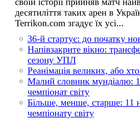
своїй історії прийняв матч най
десятиліття таких арен в Украї
Terrikon.com згадує їх усі...
36-й стартує: до початку н
Напівзакрите вікно: трансф
сезону УПЛ
Реанімація великих, або хто
Малий словник мундіалю: 1
чемпіонат світу
Більше, менше, старше: 11
чемпіонату світу