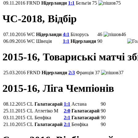
09.11.2016
FRND
Нідерланди
1:1
Бельгія
75
75
ЧС-2018, Відбір
07.10.2016
WC
Нідерланди
4:1
Білорусь
46
46
06.09.2016
WC
Швеція
1:1
Нідерланди
90
2015-16, Товариські матчі з
25.03.2016
FRND
Нідерланди
2:3
Франція
37
37
2015-16, Ліга Чемпіонів
08.12.2015
CL
Галатасарай
1:1
Астана
90
25.11.2015
CL
Атлетіко М
2:0
Галатасарай
90
03.11.2015
CL
Бенфіка
2:1
Галатасарай
90
21.10.2015
CL
Галатасарай
2:1
Бенфіка
90