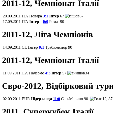
2011-12, Чемпіонат Італії
20.09.2011
ITA
Новара
3:1
Інтер
67
67
17.09.2011
ITA
Інтер
0:0
Рома
90
2011-12, Ліга Чемпіонів
14.09.2011
CL
Інтер
0:1
Трабзонспор
90
2011-12, Чемпіонат Італії
11.09.2011
ITA
Палермо
4:3
Інтер
57
34
Євро-2012, Відбірковий турн
02.09.2011
EUR
Нідерланди
11:0
Сан-Марино
90
12, 87
2011, Суперкубок Італії