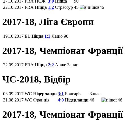
27.10.2017
FRA
ПСЖ
3:0
Ніцца
90
22.10.2017
FRA
Ніцца
1:2
Страсбур
45
46
2017-18, Ліга Європи
19.10.2017
EL
Ніцца
1:3
Лаціо
90
2017-18, Чемпіонат Франції
22.09.2017
FRA
Ніцца
2:2
Анже
Запас
ЧС-2018, Відбір
03.09.2017
WC
Нідерланди
3:1
Болгарія
Запас
31.08.2017
WC
Франція
4:0
Нідерланди
46
46
2017-18, Чемпіонат Франції