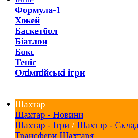
Формула-1
Хокей
Баскетбол
Біатлон
Бокс
Теніс
Олімпійські ігри
Шахтар
Шахтар - Новини
Шахтар - Ігри
/
Шахтар - Скла
Трансфери Шахтаря