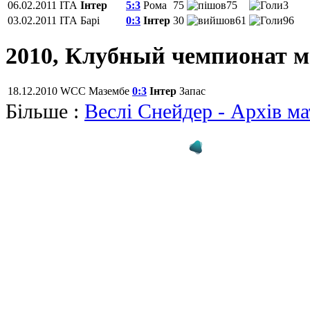
06.02.2011
ITA
Інтер
5:3
Рома
75
75
3
03.02.2011
ITA
Барі
0:3
Інтер
30
61
96
2010, Клубный чемпионат 
18.12.2010
WCC
Мазембе
0:3
Інтер
Запас
Більше :
Вeслi Снейдер - Архів ма