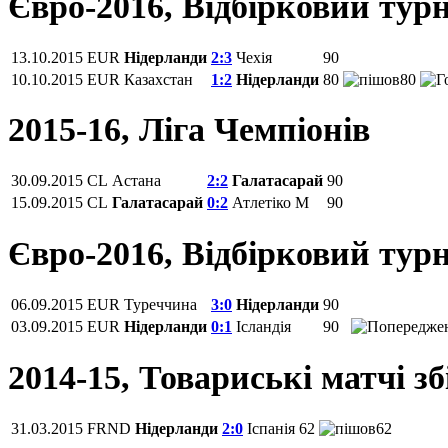
Євро-2016, Відбірковий турн
13.10.2015
EUR
Нідерланди
2:3
Чехія
90
10.10.2015
EUR
Казахстан
1:2
Нідерланди
80
80
2015-16, Ліга Чемпіонів
30.09.2015
CL
Астана
2:2
Галатасарай
90
15.09.2015
CL
Галатасарай
0:2
Атлетіко М
90
Євро-2016, Відбірковий турн
06.09.2015
EUR
Туреччина
3:0
Нідерланди
90
03.09.2015
EUR
Нідерланди
0:1
Ісландія
90
2014-15, Товариські матчі з
31.03.2015
FRND
Нідерланди
2:0
Іспанія
62
62