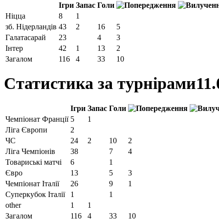
Ігри
Запас
Голи
Ніцца
8
1
зб. Нідерландів
43
2
16
5
Галатасарай
23
4
3
Інтер
42
1
13
2
Загалом
116
4
33
10
Статистика за турнірами
11.
Ігри
Запас
Голи
Чемпіонат Франції
5
1
Ліга Європи
2
ЧС
24
2
10
2
Ліга Чемпіонів
38
7
4
Товариські матчі
6
1
Євро
13
5
3
Чемпіонат Італії
26
9
1
Суперкубок Італії
1
1
other
1
1
Загалом
116
4
33
10