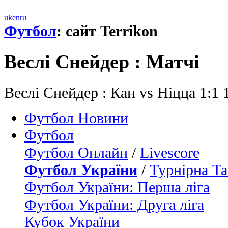
uk
en
ru
Футбол
: сайт Terrikon
Вeслi Снейдер : Матчi
Вeслi Снейдер : Кан vs Ніцца 1:1
Футбол Новини
Футбол
Футбол Онлайн
/
Livescore
Футбол України
/
Турнірна Та
Футбол України: Перша ліга
Футбол України: Друга ліга
Кубок України