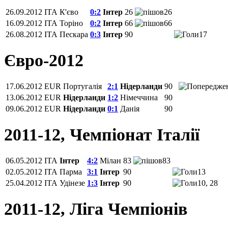
26.09.2012
ITA
К'єво
0:2
Інтер
26
26
16.09.2012
ITA
Торіно
0:2
Інтер
66
66
26.08.2012
ITA
Пескара
0:3
Інтер
90
17
Євро-2012
17.06.2012
EUR
Португалія
2:1
Нідерланди
90
13.06.2012
EUR
Нідерланди
1:2
Німеччина
90
09.06.2012
EUR
Нідерланди
0:1
Данія
90
2011-12, Чемпіонат Італії
06.05.2012
ITA
Інтер
4:2
Мілан
83
83
02.05.2012
ITA
Парма
3:1
Інтер
90
13
25.04.2012
ITA
Удінезе
1:3
Інтер
90
10, 28
2011-12, Ліга Чемпіонів