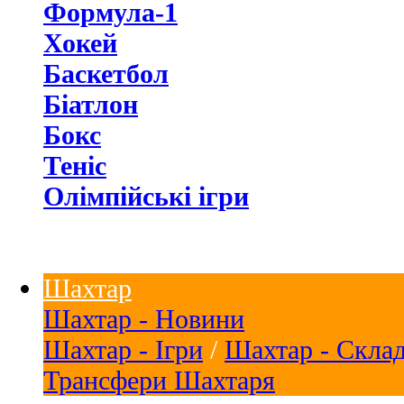
Формула-1
Хокей
Баскетбол
Біатлон
Бокс
Теніс
Олімпійські ігри
Шахтар
Шахтар - Новини
Шахтар - Ігри
/
Шахтар - Скла
Трансфери Шахтаря