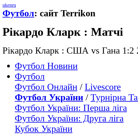
uk
en
ru
Футбол
: сайт Terrikon
Рікардо Кларк : Матчi
Рікардо Кларк : США vs Гана 1:2
Футбол Новини
Футбол
Футбол Онлайн
/
Livescore
Футбол України
/
Турнірна Та
Футбол України: Перша ліга
Футбол України: Друга ліга
Кубок України