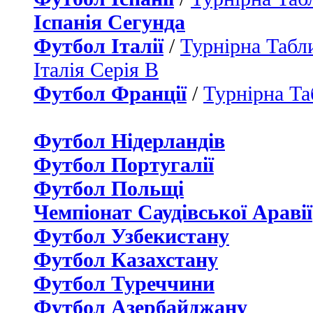
Іспанія Сегунда
Футбол Італії
/
Турнірна Табли
Італія Серія B
Футбол Франції
/
Турнірна Та
Футбол Нідерландiв
Футбол Португалії
Футбол Польщі
Чемпіонат Саудівської Аравії
Футбол Узбекистану
Футбол Казахстану
Футбол Туреччини
Футбол Азербайджану