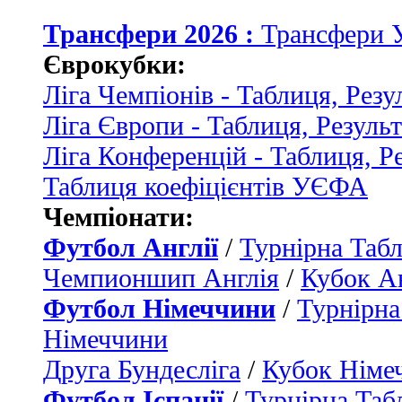
Трансфери 2026 :
Трансфери 
Єврокубки:
Ліга Чемпіонів - Таблиця, Резу
Ліга Європи - Таблиця, Резуль
Ліга Конференцій - Таблиця, Р
Таблиця коефіцієнтів УЄФА
Чемпіонати:
Футбол Англії
/
Турнірна Табл
Чемпионшип Англія
/
Кубок Ан
Футбол Німеччини
/
Турнірна
Німеччини
Друга Бундесліга
/
Кубок Німе
Футбол Іспанії
/
Турнірна Таб