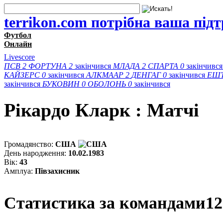
terrikon.com потрібна ваша під
Футбол
Онлайн
Livescore
ПСВ
2
ФОРТУНА
2
закінчився
МЛАДА
2
СПАРТА
0
закінчивс
КАЙЗЕРС
0
закінчився
АЛКМААР
2
ДЕНГАГ
0
закінчився
ЕШ
закінчився
БУКОВИН
0
ОБОЛОНЬ
0
закінчився
Рікардо Кларк : Матчi
Громадянство:
США
День народження:
10.02.1983
Вік:
43
Амплуа:
Півзахисник
Статистика за командами
12