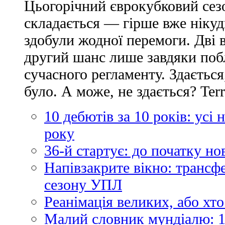
Цьогорічний єврокубковий сез
складається — гірше вже нікуд
здобули жодної перемоги. Дві 
другий шанс лише завдяки по
сучасного регламенту. Здається
було. А може, не здається? Ter
10 дебютів за 10 років: усі
року
36-й стартує: до початку н
Напівзакрите вікно: трансф
сезону УПЛ
Реанімація великих, або хто
Малий словник мундіалю: 1